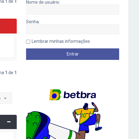
ina
1
de
1
Nome de usuário:
Senha:
Lembrar minhas informações
ina
1
de
1
a