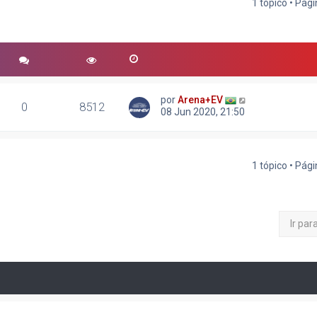
1 tópico • Pág
r
quisa avançada
por
Arena+EV
0
8512
08 Jun 2020, 21:50
1 tópico • Pág
Ir par