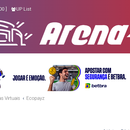
00 ]
UP List
as Virtuais
Ecopayz