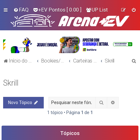
FAQ
+EV Pontos
[ 0.00 ]
UP List
P
Início do Fórum!
Bookies/Plataformas
Carteiras Virtuais
Skrill
e
s
Skrill
q
u
Pesquisar
Pesquisa a
Novo Tópico
i
s
1 tópico • Página
1
de
1
a
r
Tópicos