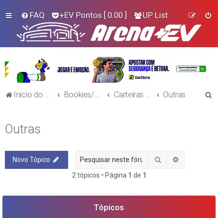
FAQ
+EV Pontos
[ 0.00 ]
UP List
P
Início do Fórum!
Bookies/Plataformas
Carteiras Virtuais
Outras
e
s
Outras
q
u
Pesquisar
Pesquisa a
Novo Tópico
i
s
2 tópicos • Página
1
de
1
a
r
Tópicos