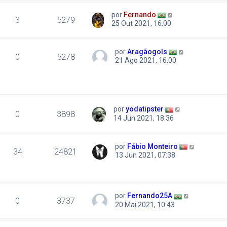
por
Fernando
3
5279
25 Out 2021, 16:00
por
Aragãogols
0
5278
21 Ago 2021, 16:00
por
yodatipster
0
3898
14 Jun 2021, 18:36
por
Fábio Monteiro
34
24821
13 Jun 2021, 07:38
por
Fernando25A
0
3737
20 Mai 2021, 10:43