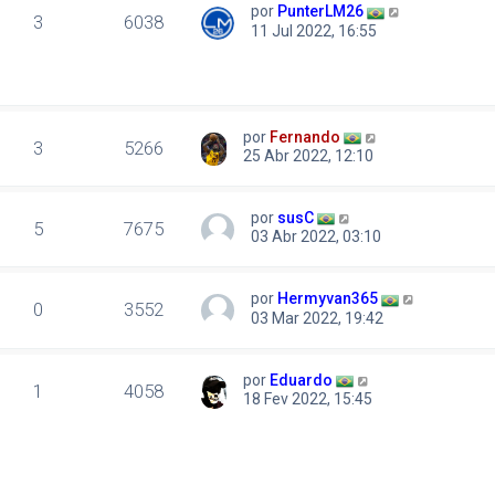
por
PunterLM26
3
6038
11 Jul 2022, 16:55
por
Fernando
3
5266
25 Abr 2022, 12:10
por
susC
5
7675
03 Abr 2022, 03:10
por
Hermyvan365
0
3552
03 Mar 2022, 19:42
por
Eduardo
1
4058
18 Fev 2022, 15:45