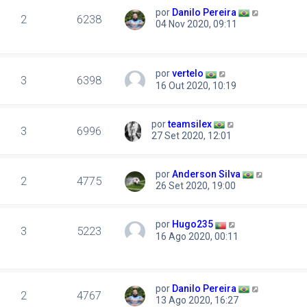
por
Danilo Pereira
2
6238
04 Nov 2020, 09:11
por
vertelo
3
6398
16 Out 2020, 10:19
por
teamsilex
3
6996
27 Set 2020, 12:01
por
Anderson Silva
2
4775
26 Set 2020, 19:00
por
Hugo235
3
5223
16 Ago 2020, 00:11
por
Danilo Pereira
2
4767
13 Ago 2020, 16:27