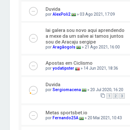
Duvida
por
AlexPoli2
» 03 Ago 2021, 17:09
Iai galera sou novo aqui aprendendo
a mexe da um salve ai tamos juntos
sou de Aracaju sergipe
por
Aragãogols
» 21 Ago 2021, 16:00
Apostas em Ciclismo
por
yodatipster
» 14 Jun 2021, 18:36
Duvida
por
Sergiomacena
» 20 Jul 2020, 16:20
1
2
3
Metas sportsbet.io
por
Fernando25A
» 20 Mai 2021, 10:43