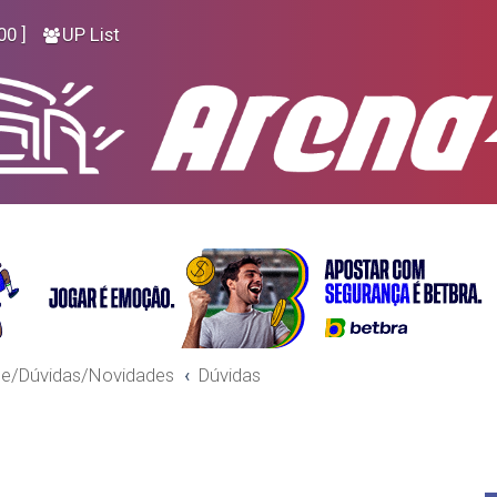
00 ]
UP List
se/Dúvidas/Novidades
Dúvidas