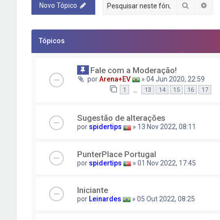
Pesquisa
Pes
Novo Tópico
Tópicos
Fale com a Moderação!
por
Arena+EV
» 04 Jun 2020, 22:59
…
1
13
14
15
16
17
Sugestão de alterações
por
spidertips
» 13 Nov 2022, 08:11
PunterPlace Portugal
por
spidertips
» 01 Nov 2022, 17:45
Iniciante
por
Leinardes
» 05 Out 2022, 08:25