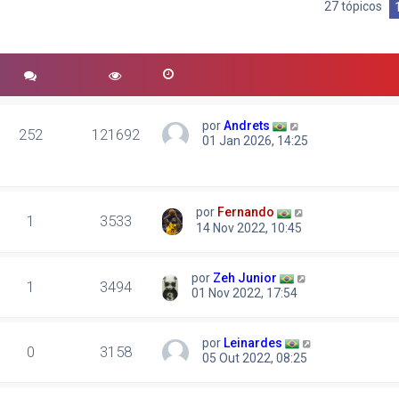
27 tópicos
r
quisa avançada
por
Andrets
252
121692
01 Jan 2026, 14:25
por
Fernando
1
3533
14 Nov 2022, 10:45
por
Zeh Junior
1
3494
01 Nov 2022, 17:54
por
Leinardes
0
3158
05 Out 2022, 08:25