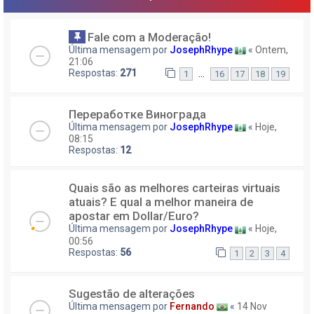
Fale com a Moderação!
Última mensagem por
JosephRhype
«
Ontem,
21:06
Respostas:
271
…
1
16
17
18
19
Переработке Винограда
Última mensagem por
JosephRhype
«
Hoje,
08:15
Respostas:
12
Quais são as melhores carteiras virtuais
atuais? E qual a melhor maneira de
apostar em Dollar/Euro?
Última mensagem por
JosephRhype
«
Hoje,
00:56
Respostas:
56
1
2
3
4
Sugestão de alterações
Última mensagem por
Fernando
«
14 Nov