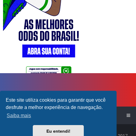
Este site utiliza cookies para garantir que você
desfrute a melhor experiência de navegação.
Saiba mais
Início do Fórum!
Eu entendi!
Powered by
phpBB
™