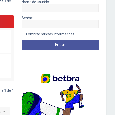
ina
1
de
1
Nome de usuário:
Senha:
Lembrar minhas informações
ina
1
de
1
a