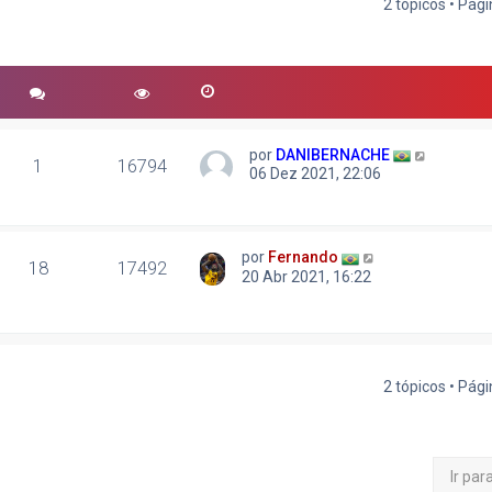
2 tópicos • Pág
r
quisa avançada
por
DANIBERNACHE
1
16794
06 Dez 2021, 22:06
por
Fernando
18
17492
20 Abr 2021, 16:22
2 tópicos • Pág
Ir par