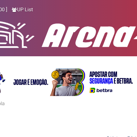
00 ]
UP List
ola