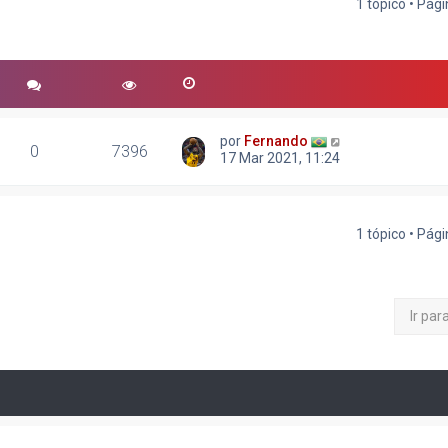
1 tópico • Pág
r
quisa avançada
por
Fernando
0
7396
17 Mar 2021, 11:24
1 tópico • Pág
Ir par