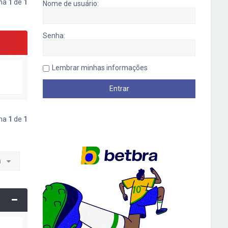
ina
1
de
1
Nome de usuário:
Senha:
Lembrar minhas informações
ina
1
de
1
a