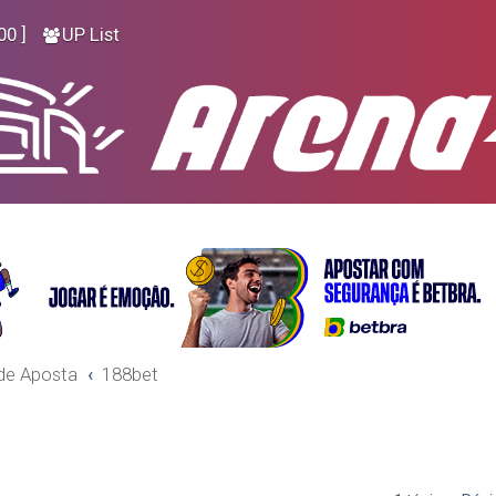
00 ]
UP List
de Aposta
188bet