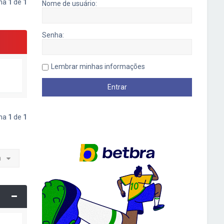
ina
1
de
1
Nome de usuário:
Senha:
Lembrar minhas informações
ina
1
de
1
a