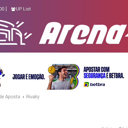
00 ]
UP List
de Aposta
Rivalry