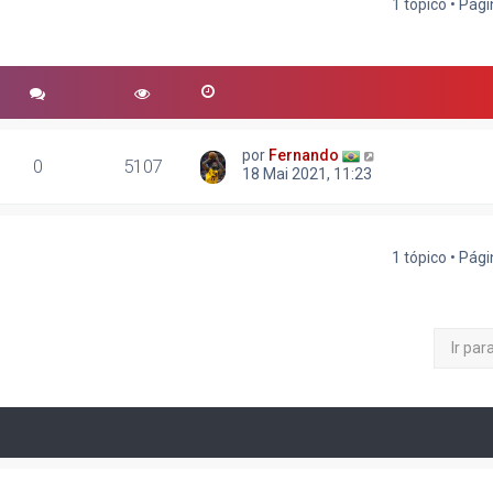
1 tópico • Pág
r
quisa avançada
por
Fernando
0
5107
18 Mai 2021, 11:23
1 tópico • Pág
Ir par