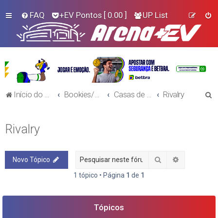
FAQ
+EV Pontos
[ 0.00 ]
UP List
P
Início do Fórum!
Bookies/Plataformas
Casas de Aposta
Rivalry
e
s
Rivalry
q
u
Pesquisar
Pesquisa a
Novo Tópico
i
s
1 tópico • Página
1
de
1
a
r
Tópicos