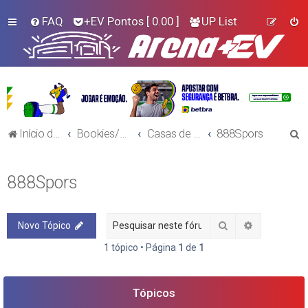
FAQ
+EV Pontos
[ 0.00 ]
UP List
P
Início do Fórum!
Bookies/Plataformas
Casas de Aposta
888Spors
e
s
888Spors
q
u
Pesquisar
Pesquisa a
Novo Tópico
i
s
1 tópico • Página
1
de
1
a
r
Tópicos