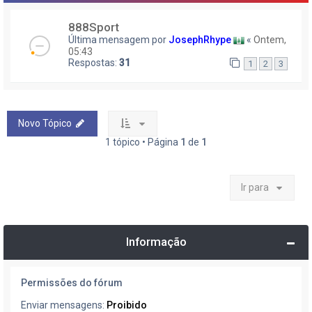
888Sport
Última mensagem por
JosephRhype
«
Ontem,
05:43
Respostas:
31
1
2
3
Novo Tópico
1 tópico • Página
1
de
1
Ir para
Informação
Permissões do fórum
Enviar mensagens:
Proibido