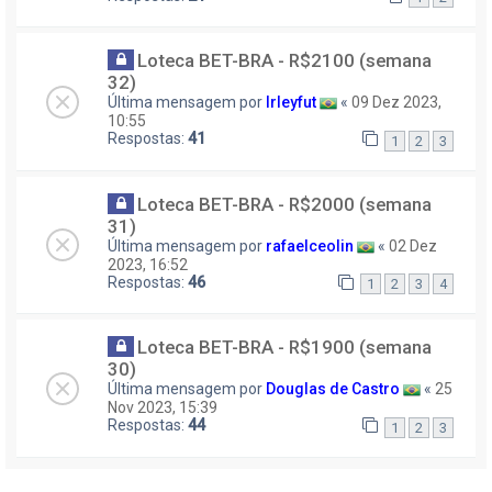
Loteca BET-BRA - R$2100 (semana
32)
Última mensagem por
Irleyfut
«
09 Dez 2023,
10:55
Respostas:
41
1
2
3
Loteca BET-BRA - R$2000 (semana
31)
Última mensagem por
rafaelceolin
«
02 Dez
2023, 16:52
Respostas:
46
1
2
3
4
Loteca BET-BRA - R$1900 (semana
30)
Última mensagem por
Douglas de Castro
«
25
Nov 2023, 15:39
Respostas:
44
1
2
3