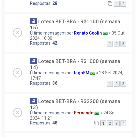
Respostas:
28
1
2
Loteca BET-BRA - R$1100 (semana
15)
Última mensagem por
Renato Ceolin
«
05 Out
2024, 16:00
Respostas:
42
1
2
3
Loteca BET-BRA - R$1000 (semana
14)
Última mensagem por
IagoFM
«
28 Set 2024,
17:47
Respostas:
36
1
2
3
Loteca BET-BRA - R$2200 (semana
13)
Última mensagem por
Fernando
«
24 Set
2024, 11:21
Respostas:
48
1
2
3
4