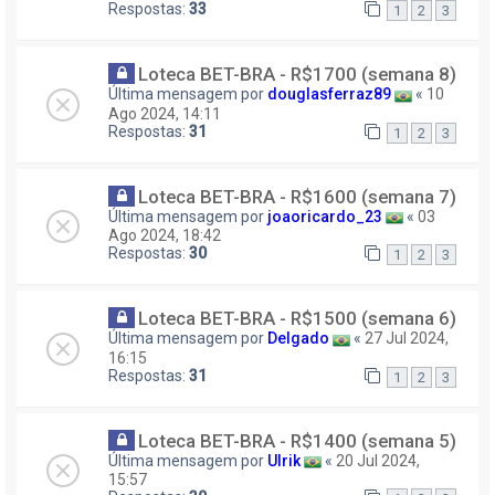
Respostas:
33
1
2
3
Loteca BET-BRA - R$1700 (semana 8)
Última mensagem por
douglasferraz89
«
10
Ago 2024, 14:11
Respostas:
31
1
2
3
Loteca BET-BRA - R$1600 (semana 7)
Última mensagem por
joaoricardo_23
«
03
Ago 2024, 18:42
Respostas:
30
1
2
3
Loteca BET-BRA - R$1500 (semana 6)
Última mensagem por
Delgado
«
27 Jul 2024,
16:15
Respostas:
31
1
2
3
Loteca BET-BRA - R$1400 (semana 5)
Última mensagem por
Ulrik
«
20 Jul 2024,
15:57