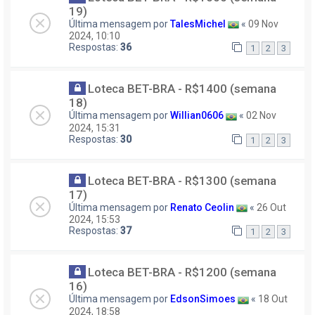
19)
Última mensagem por
TalesMichel
«
09 Nov
2024, 10:10
Respostas:
36
1
2
3
Loteca BET-BRA - R$1400 (semana
18)
Última mensagem por
Willian0606
«
02 Nov
2024, 15:31
Respostas:
30
1
2
3
Loteca BET-BRA - R$1300 (semana
17)
Última mensagem por
Renato Ceolin
«
26 Out
2024, 15:53
Respostas:
37
1
2
3
Loteca BET-BRA - R$1200 (semana
16)
Última mensagem por
EdsonSimoes
«
18 Out
2024, 18:58