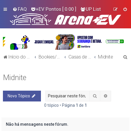
FAQ
+EV Pontos
[ 0.00 ]
UP List
P
Início do Fórum!
Bookies/Plataformas
Casas de Aposta
Midnite
e
s
Midnite
q
u
Pesquisar
Pesquisa a
Novo Tópico
i
s
0 tópico • Página
1
de
1
a
r
Não há mensagens neste fórum.