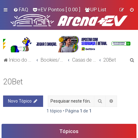
FAQ
+EV Pontos
[ 0.00 ]
UP List
P
Início do Fórum!
Bookies/Plataformas
Casas de Aposta
20Bet
e
s
20Bet
q
u
Pesquisar
Pesquisa a
Novo Tópico
i
s
1 tópico • Página
1
de
1
a
r
Tópicos