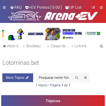
FAQ
+EV Pontos
[ 0.00 ]
UP List
P
Início do Fórum!
Bookies/Plataformas
Casas de Aposta
Lotominas.bet
e
s
Lotominas.bet
q
u
Pesquisar
Pesquisa a
Novo Tópico
i
s
1 tópico • Página
1
de
1
a
r
Tópicos