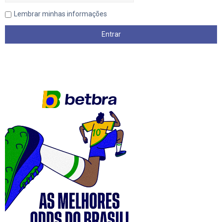
Lembrar minhas informações