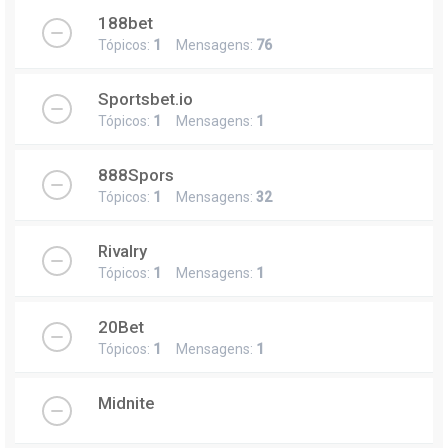
188bet
Tópicos:
1
Mensagens:
76
Sportsbet.io
Tópicos:
1
Mensagens:
1
888Spors
Tópicos:
1
Mensagens:
32
Rivalry
Tópicos:
1
Mensagens:
1
20Bet
Tópicos:
1
Mensagens:
1
Midnite