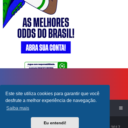
Este site utiliza cookies para garantir que você
desfrute a melhor experiência de navegação.
Saiba mais
Início do Fórum!
Eu entendi!
Powered by
phpBB
™
Traduzido por:
Suporte phpBB
|
Default Avatar Extended
© 2017,