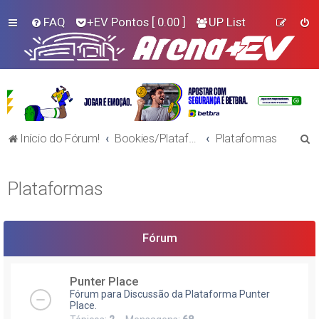
FAQ
+EV Pontos
[ 0.00 ]
UP List
P
Início do Fórum!
Bookies/Plataformas
Plataformas
e
s
Plataformas
q
u
i
Fórum
s
a
Punter Place
Fórum para Discussão da Plataforma Punter
r
Place.