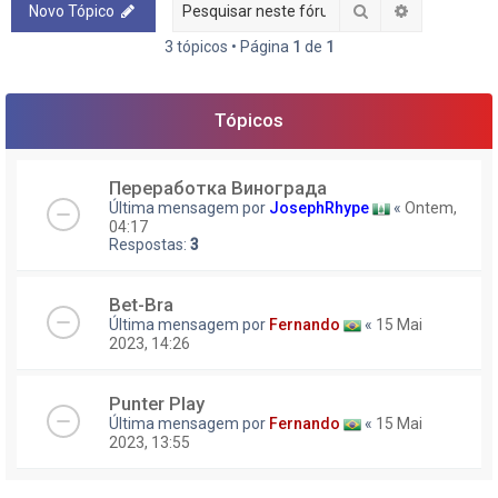
Pesquisar
Pesquisa a
Novo Tópico
3 tópicos • Página
1
de
1
Tópicos
Переработка Винограда
Última mensagem por
JosephRhype
«
Ontem,
04:17
Respostas:
3
Bet-Bra
Última mensagem por
Fernando
«
15 Mai
2023, 14:26
Punter Play
Última mensagem por
Fernando
«
15 Mai
2023, 13:55