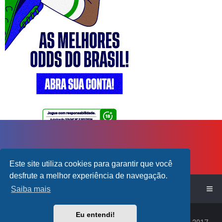
Este site utiliza cookies para garantir que você
desfrute a melhor experiência de navegação.
Início do Fórum!
Saiba mais
Powered by
phpBB
™
Eu entendi!