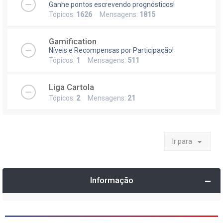
Ganhe pontos escrevendo prognósticos!
Tópicos:
1626
Mensagens:
1815
Gamification
Níveis e Recompensas por Participação!
Tópicos:
1
Mensagens:
511
Liga Cartola
Tópicos:
2
Mensagens:
21
Ir para
Informação