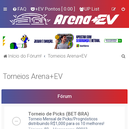
FAQ
+EV Pontos
[ 0.00 ]
UP List
P
Início do Fórum!
Torneios Arena+EV
e
s
Torneios Arena+EV
q
u
i
Fórum
s
a
Torneio de Picks (BET-BRA)
Torneio Mensal de Picks/Prognósticos
r
distribuindo R$1,000 para os 10 melhores!