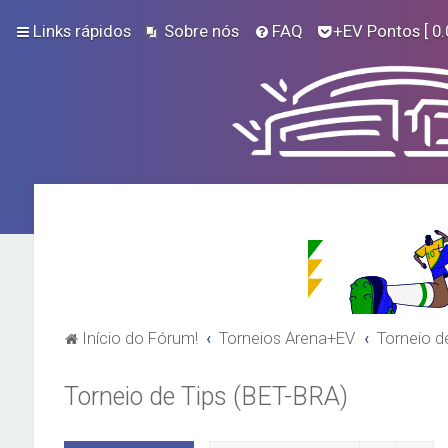
Links rápidos
Sobre nós
FAQ
+EV Pontos
[ 0.
Início do Fórum!
Torneios Arena+EV
Torneio d
Torneio de Tips (BET-BRA)