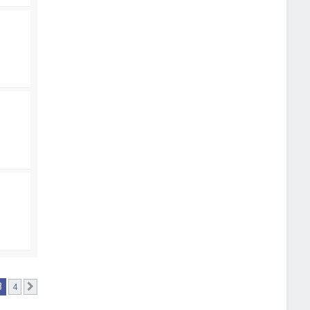
3
4
Próximo