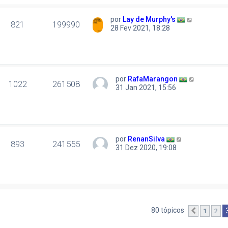
por
Lay de Murphy's
821
199990
28 Fev 2021, 18:28
por
RafaMarangon
1022
261508
31 Jan 2021, 15:56
por
RenanSilva
893
241555
31 Dez 2020, 19:08
80 tópicos
1
2
Anterior