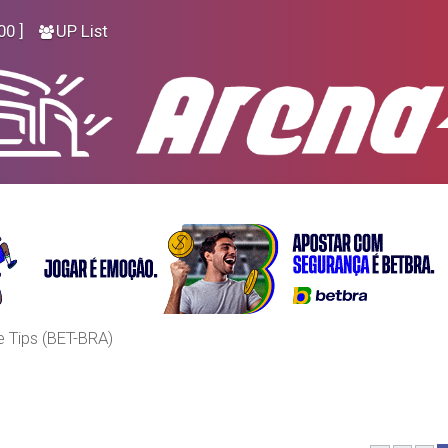
00 ]
UP List
e Tips (BET-BRA)