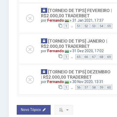
[TORNEIO DE TIPS] FEVEREIRO |
R$2.000,00 TRADERBET
por
Fernando
» 31 Jan 2021, 17:37
…
1
51
52
53
54
55
[TORNEIO DE TIPS] JANEIRO |
R$2.000,00 TRADERBET
por
Fernando
» 31 Dez 2020, 17:02
…
1
65
66
67
68
69
[TORNEIO DE TIPS] DEZEMBRO
| R$2.000,00 TRADERBET
por
Fernando
» 30 Nov 2020, 13:31
…
1
56
57
58
59
60
Novo Tópico