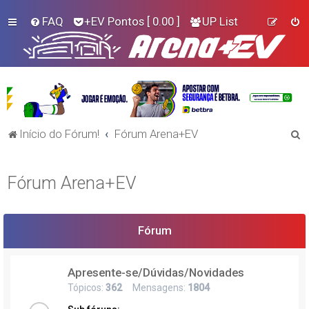
FAQ
+EV Pontos
[ 0.00 ]
UP List
P
Início do Fórum!
Fórum Arena+EV
e
s
Fórum Arena+EV
q
u
i
Fórum
s
a
Apresente-se/Dúvidas/Novidades
r
Tópicos:
362
Mensagens:
1804