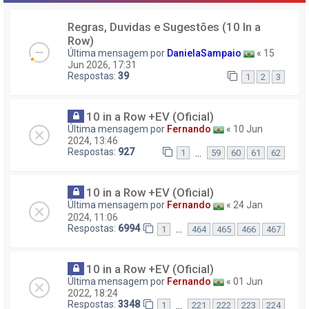
Regras, Duvidas e Sugestões (10 In a
Row)
Última mensagem por
DanielaSampaio
«
15
Jun 2026, 17:31
Respostas:
39
1
2
3
10 in a Row +EV (Oficial)
Última mensagem por
Fernando
«
10 Jun
2024, 13:46
Respostas:
927
…
1
59
60
61
62
10 in a Row +EV (Oficial)
Última mensagem por
Fernando
«
24 Jan
2024, 11:06
Respostas:
6994
…
1
464
465
466
467
10 in a Row +EV (Oficial)
Última mensagem por
Fernando
«
01 Jun
2022, 18:24
Respostas:
3348
…
1
221
222
223
224