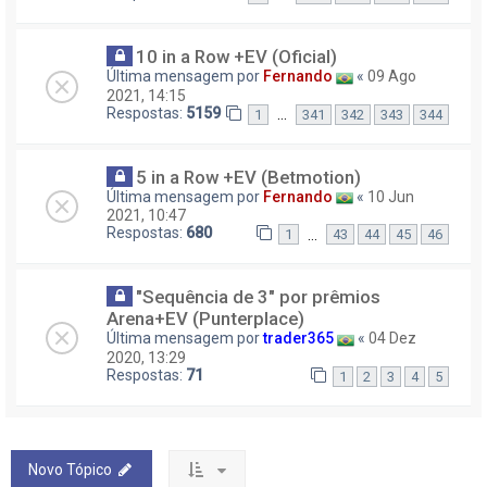
10 in a Row +EV (Oficial)
Última mensagem por
Fernando
«
09 Ago
2021, 14:15
Respostas:
5159
…
1
341
342
343
344
5 in a Row +EV (Betmotion)
Última mensagem por
Fernando
«
10 Jun
2021, 10:47
Respostas:
680
…
1
43
44
45
46
"Sequência de 3" por prêmios
Arena+EV (Punterplace)
Última mensagem por
trader365
«
04 Dez
2020, 13:29
Respostas:
71
1
2
3
4
5
Novo Tópico