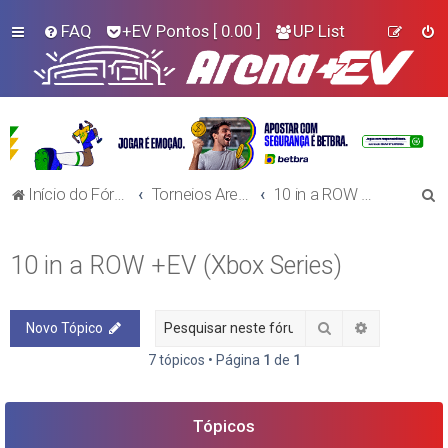
FAQ
+EV Pontos
[ 0.00 ]
UP List
P
Início do Fórum!
Torneios Arena+EV
10 in a ROW +EV (Xbox Series)
e
s
10 in a ROW +EV (Xbox Series)
q
u
Pesquisar
Pesquisa a
Novo Tópico
i
s
7 tópicos • Página
1
de
1
a
r
Tópicos