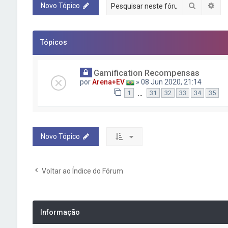
Pesquisa
Pes
Novo Tópico
Tópicos
Gamification Recompensas
por
Arena+EV
» 08 Jun 2020, 21:14
…
1
31
32
33
34
35
Novo Tópico
Voltar ao Índice do Fórum
Informação