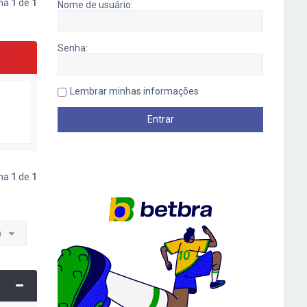
ina
1
de
1
Nome de usuário:
Senha:
Lembrar minhas informações
ina
1
de
1
a