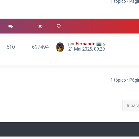
1 tópico • Pág
r
quisa avançada
por
Fernando
510
697494
21 Mai 2025, 09:29
1 tópico • Pág
Ir par