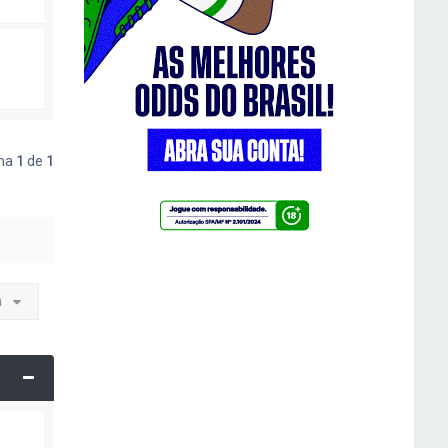
ina
1
de
1
a