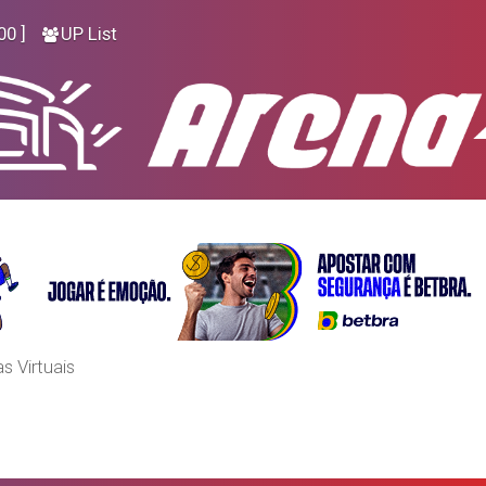
00 ]
UP List
as Virtuais