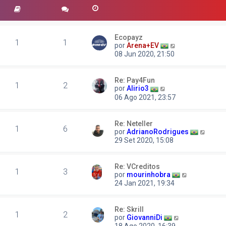
Ecopayz
1
1
V
por
Arena+EV
e
08 Jun 2020, 21:50
r
ú
l
Re: Pay4Fun
1
2
t
V
por
Alirio3
i
e
06 Ago 2021, 23:57
m
r
a
ú
m
l
Re: Neteller
e
1
6
t
V
por
AdrianoRodrigues
n
i
e
29 Set 2020, 15:08
s
m
r
a
a
ú
g
m
l
e
Re: VCreditos
e
1
3
t
V
m
por
mourinhobra
n
i
e
24 Jan 2021, 19:34
s
m
r
a
a
ú
g
m
l
e
Re: Skrill
e
1
2
t
V
m
por
GiovanniDi
n
i
e