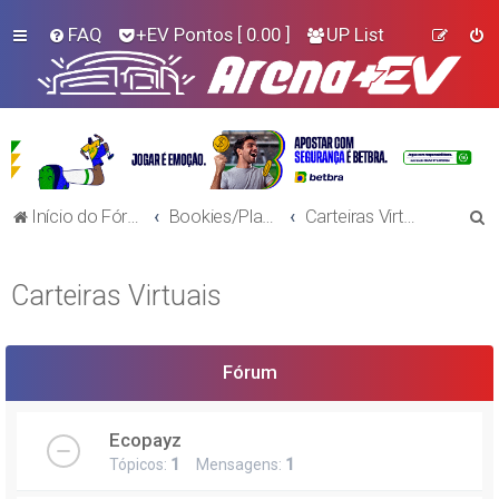
FAQ
+EV Pontos
[ 0.00 ]
UP List
P
Início do Fórum!
Bookies/Plataformas
Carteiras Virtuais
e
s
Carteiras Virtuais
q
u
i
Fórum
s
a
Ecopayz
r
Tópicos:
1
Mensagens:
1