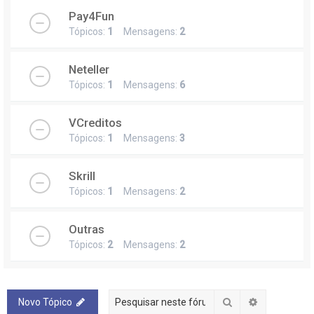
Pay4Fun
Tópicos:
1
Mensagens:
2
Neteller
Tópicos:
1
Mensagens:
6
VCreditos
Tópicos:
1
Mensagens:
3
Skrill
Tópicos:
1
Mensagens:
2
Outras
Tópicos:
2
Mensagens:
2
Pesquisar
Pesquisa a
Novo Tópico