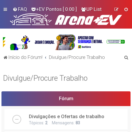
FAQ
+EV Pontos
[ 0.00 ]
UP List
P
Início do Fórum!
Divulgue/Procure Trabalho
e
s
Divulgue/Procure Trabalho
q
u
i
Fórum
s
a
Divulgações e Ofertas de trabalho
r
Tópicos:
2
Mensagens:
83