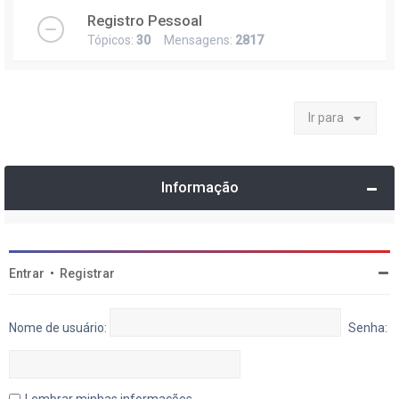
Registro Pessoal
Tópicos:
30
Mensagens:
2817
Ir para
Informação
Entrar
•
Registrar
Nome de usuário:
Senha:
Lembrar minhas informações