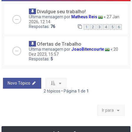
Divulgue seu trabalho!
Última mensagem por
Matheus Reis
«
27 Jan
2026, 12:14
Respostas:
76
1
2
3
4
5
6
Ofertas de Trabalho
Última mensagem por
JoaoBitencourte
«
20
Dez 2023, 15:57
Respostas:
5
Novo Tópico
2 tópicos • Página
1
de
1
Ir para