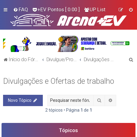
FAQ
+EV Pontos
[ 0.00 ]
UP List
P
Início do Fórum!
Divulgue/Procure Trabalho
Divulgações e Ofertas de trabalho
e
s
Divulgações e Ofertas de trabalho
q
u
Pesquisar
Pesquisa a
Novo Tópico
i
s
2 tópicos • Página
1
de
1
a
r
Tópicos