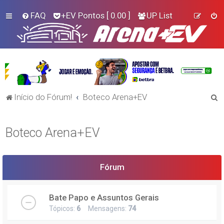
FAQ
+EV Pontos
[ 0.00 ]
UP List
P
Início do Fórum!
Boteco Arena+EV
e
s
Boteco Arena+EV
q
u
i
Fórum
s
a
Bate Papo e Assuntos Gerais
r
Tópicos:
6
Mensagens:
74