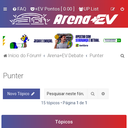
FAQ
+EV Pontos
[ 0.00 ]
UP List
P
Início do Fórum!
Arena+EV Debate
Punter
e
s
Punter
q
u
Pesquisar
Pesquisa a
Novo Tópico
i
s
15 tópicos • Página
1
de
1
a
r
Tópicos