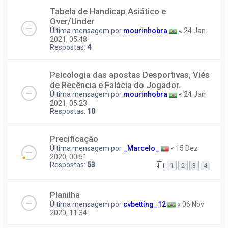
Tabela de Handicap Asiático e
Over/Under
Última mensagem por
mourinhobra
«
24 Jan
2021, 05:48
Respostas:
4
Psicologia das apostas Desportivas, Viés
de Recência e Falácia do Jogador.
Última mensagem por
mourinhobra
«
24 Jan
2021, 05:23
Respostas:
10
Precificação
Última mensagem por
_Marcelo_
«
15 Dez
2020, 00:51
Respostas:
53
1
2
3
4
Planilha
Última mensagem por
cvbetting_12
«
06 Nov
2020, 11:34