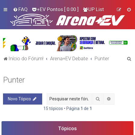
FAQ
+EV Pontos
[ 0.00 ]
UP List
P
Início do Fórum!
Arena+EV Debate
Punter
e
s
Punter
q
u
Pesquisar
Pesquisa a
Novo Tópico
i
s
15 tópicos • Página
1
de
1
a
r
Tópicos