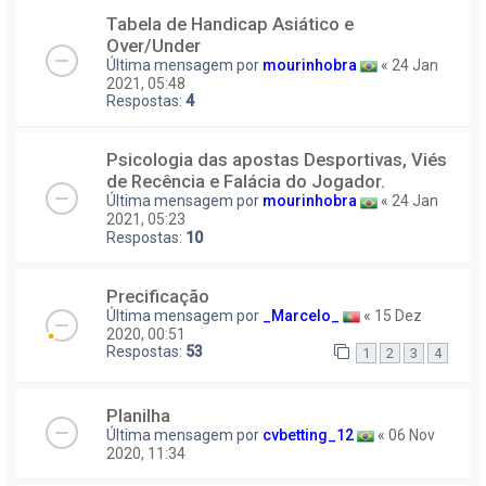
Tabela de Handicap Asiático e
Over/Under
Última mensagem por
mourinhobra
«
24 Jan
2021, 05:48
Respostas:
4
Psicologia das apostas Desportivas, Viés
de Recência e Falácia do Jogador.
Última mensagem por
mourinhobra
«
24 Jan
2021, 05:23
Respostas:
10
Precificação
Última mensagem por
_Marcelo_
«
15 Dez
2020, 00:51
Respostas:
53
1
2
3
4
Planilha
Última mensagem por
cvbetting_12
«
06 Nov
2020, 11:34