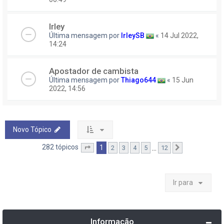
Irley
Última mensagem por
IrleySB
«
14 Jul 2022,
14:24
Apostador de cambista
Última mensagem por
Thiago644
«
15 Jun
2022, 14:56
Novo Tópico
282 tópicos
1
…
2
3
4
5
12
Página
1
de
12
Próximo
Ir para
Informação