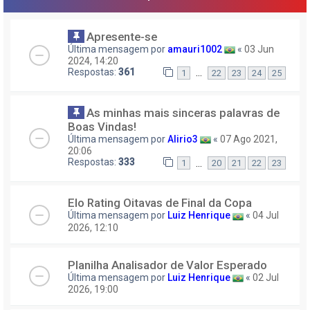
Apresente-se
Última mensagem por
amauri1002
«
03 Jun
2024, 14:20
Respostas:
361
…
1
22
23
24
25
As minhas mais sinceras palavras de
Boas Vindas!
Última mensagem por
Alirio3
«
07 Ago 2021,
20:06
Respostas:
333
…
1
20
21
22
23
Elo Rating Oitavas de Final da Copa
Última mensagem por
Luiz Henrique
«
04 Jul
2026, 12:10
Planilha Analisador de Valor Esperado
Última mensagem por
Luiz Henrique
«
02 Jul
2026, 19:00