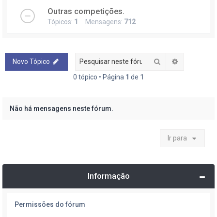
Outras competições.
Tópicos:
1
Mensagens:
712
Pesquisar
Pesquisa a
Novo Tópico
0 tópico • Página
1
de
1
Não há mensagens neste fórum.
Ir para
Informação
Permissões do fórum