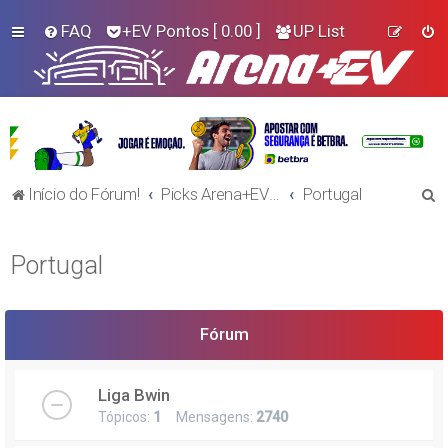
FAQ
+EV Pontos
[ 0.00 ]
UP List
P
Início do Fórum!
Picks Arena+EV - Futebol
Portugal
e
s
Portugal
q
u
i
Fórum
s
a
Liga Bwin
r
Tópicos:
1
Mensagens:
2740