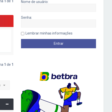
ina
1
de
1
Nome de usuário:
Senha:
Lembrar minhas informações
ina
1
de
1
a