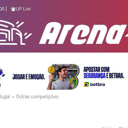
00 ]
UP List
tugal
Outras competições.