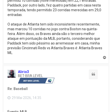
permitiu 10 corridas (nove merecidas) em 22,1 entradas.
Paddack, por outro lado, fez quatro partidas em casa nesta
temporada, tendo permitido 23 corridas merecidas em 29,0
entradas.
O ataque de Atlanta tem sido inconsistente recentemente,
mas marcou 10 corridas no jogo contra Boston na quinta-
feira. Além disso, os Braves ainda são o terceiro melhor
ataque em pontuação da MLB; portanto, considerando que
Paddack tem sido péssimo ao arremessar em casa, minha
previsão Cincinnati Reds vs Atlanta Braves é: Atlanta Braves
ML.
V
o
l
t
Alirio3
a
Citação
BET-BRA LEVEL
r
a
o
Re: Baseball
t
o
p
29 Mai 2026, 14:35
o
Evento: MLB