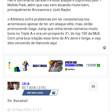
não é dominante tambem e esse ataque é suprimido pelo T
Mobile Park, além que nao vem atuando muito bem,
principalmente Arozarena e Josh Naylor.
o Athletics sofre problemas em ter consistencia nos
arremessos apesar de ter um ataque elite, mas, estão
promovendo Gage Jump que vinha tendo números muito
bons no Triple A e era um prospecto 31, do top 100 da MLB.
Com uma boa rotação esse time do A''s deve ir longe, e vejo
eles vencendo de Hancock aqui.
V
o
l
t
a
r
a
o
t
o
Ulrik
Citação
p
BET-BRA LEVEL
o
Re: Baseball
26 Mai 2026, 21:37