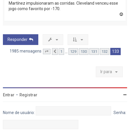
Martínez impulsionaram as corridas. Cleveland venceu esse
jogo como favorito por -170.
V
o
l
t
a
r
Responder
a
o
t
1985 mensagens
133
…
1
129
130
131
132
Página
Anterior
133
de
133
o
p
o
Ir para
Entrar
•
Registrar
Nome de usuário:
Senha: