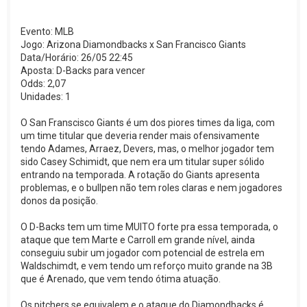
Evento: MLB
Jogo: Arizona Diamondbacks x San Francisco Giants
Data/Horário: 26/05 22:45
Aposta: D-Backs para vencer
Odds: 2,07
Unidades: 1
O San Franscisco Giants é um dos piores times da liga, com
um time titular que deveria render mais ofensivamente
tendo Adames, Arraez, Devers, mas, o melhor jogador tem
sido Casey Schimidt, que nem era um titular super sólido
entrando na temporada. A rotação do Giants apresenta
problemas, e o bullpen não tem roles claras e nem jogadores
donos da posição.
O D-Backs tem um time MUITO forte pra essa temporada, o
ataque que tem Marte e Carroll em grande nível, ainda
conseguiu subir um jogador com potencial de estrela em
Waldschimdt, e vem tendo um reforço muito grande na 3B
que é Arenado, que vem tendo ótima atuação.
Os pitchers se equivalem e o ataque do Diamondbacks é