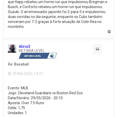
que Happ rebateu um home run que impulsionou Bregman e
Busch, e Conforto rebateu um home run que impulsionou
Suzuki. O arremessador japonês foi 2-para-5 e impulsionou
duas corridas no dia seguinte, enquanto os Cubs também
venceram por 7-2 graças à forte atuação de Colin Rea no
montinho.
V
o
l
t
Alirio3
a
Citação
BET-BRA LEVEL
r
a
o
Re: Baseball
t
o
p
29 Mai 2026, 14:37
o
Evento: MLB
Jogo: Cleveland Guardians vs Boston Red Sox
Data/Horário: 29/05/2026 - 20:10
Aposta: Over 7.5 Runs
Odds: 1,75
Unidades: 1