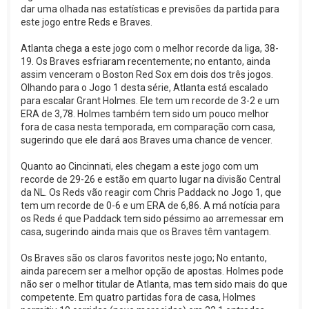
dar uma olhada nas estatísticas e previsões da partida para
este jogo entre Reds e Braves.
Atlanta chega a este jogo com o melhor recorde da liga, 38-
19. Os Braves esfriaram recentemente; no entanto, ainda
assim venceram o Boston Red Sox em dois dos três jogos.
Olhando para o Jogo 1 desta série, Atlanta está escalado
para escalar Grant Holmes. Ele tem um recorde de 3-2 e um
ERA de 3,78. Holmes também tem sido um pouco melhor
fora de casa nesta temporada, em comparação com casa,
sugerindo que ele dará aos Braves uma chance de vencer.
Quanto ao Cincinnati, eles chegam a este jogo com um
recorde de 29-26 e estão em quarto lugar na divisão Central
da NL. Os Reds vão reagir com Chris Paddack no Jogo 1, que
tem um recorde de 0-6 e um ERA de 6,86. A má notícia para
os Reds é que Paddack tem sido péssimo ao arremessar em
casa, sugerindo ainda mais que os Braves têm vantagem.
Os Braves são os claros favoritos neste jogo; No entanto,
ainda parecem ser a melhor opção de apostas. Holmes pode
não ser o melhor titular de Atlanta, mas tem sido mais do que
competente. Em quatro partidas fora de casa, Holmes