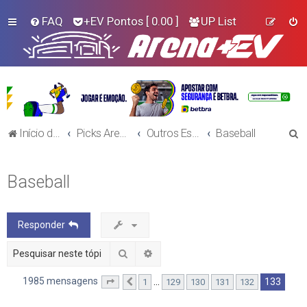
FAQ
+EV Pontos
[ 0.00 ]
UP List
P
Início do Fórum!
Picks Arena+EV - Outros Esportes
Outros Esportes
Baseball
e
s
Baseball
q
u
Responder
i
s
Pesquisar
Pesquisa avançada
a
1985 mensagens
133
…
1
129
130
131
132
Página
Anterior
133
de
133
r