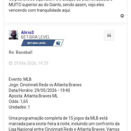
MUITO superior ao do Giants, sendo assim, vejo eles
vencendo com tranquilidade aqui.
V
o
l
t
Alirio3
a
Citação
BET-BRA LEVEL
r
a
o
Re: Baseball
t
o
p
29 Mai 2026, 14:29
o
Evento: MLB
Jogo: Cincinnati Reds vs Atlanta Braves
Data/Horário: 29/05/2026 - 19:40
Aposta: Atlanta Braves ML
Odds: 1,65
Unidades: 1
Uma programação completa de 15 jogos da MLB está
marcada para sexta-feira à noite, incluindo um confronto da
Liga Nacional entre Cincinnati Reds e Atlanta Braves. Vamos