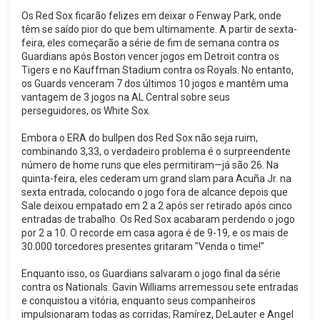
Os Red Sox ficarão felizes em deixar o Fenway Park, onde
têm se saído pior do que bem ultimamente. A partir de sexta-
feira, eles começarão a série de fim de semana contra os
Guardians após Boston vencer jogos em Detroit contra os
Tigers e no Kauffman Stadium contra os Royals. No entanto,
os Guards venceram 7 dos últimos 10 jogos e mantêm uma
vantagem de 3 jogos na AL Central sobre seus
perseguidores, os White Sox.
Embora o ERA do bullpen dos Red Sox não seja ruim,
combinando 3,33, o verdadeiro problema é o surpreendente
número de home runs que eles permitiram—já são 26. Na
quinta-feira, eles cederam um grand slam para Acuña Jr. na
sexta entrada, colocando o jogo fora de alcance depois que
Sale deixou empatado em 2 a 2 após ser retirado após cinco
entradas de trabalho. Os Red Sox acabaram perdendo o jogo
por 2 a 10. O recorde em casa agora é de 9-19, e os mais de
30.000 torcedores presentes gritaram "Venda o time!"
Enquanto isso, os Guardians salvaram o jogo final da série
contra os Nationals. Gavin Williams arremessou sete entradas
e conquistou a vitória, enquanto seus companheiros
impulsionaram todas as corridas; Ramírez, DeLauter e Angel