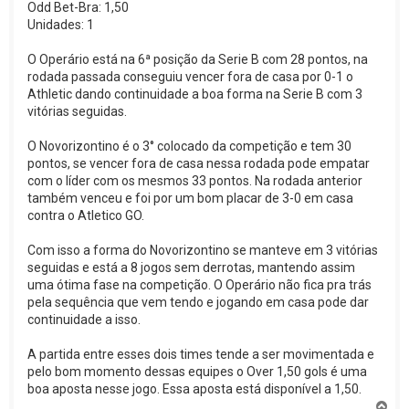
Odd Bet-Bra: 1,50
Unidades: 1
O Operário está na 6ª posição da Serie B com 28 pontos, na
rodada passada conseguiu vencer fora de casa por 0-1 o
Athletic dando continuidade a boa forma na Serie B com 3
vitórias seguidas.
O Novorizontino é o 3° colocado da competição e tem 30
pontos, se vencer fora de casa nessa rodada pode empatar
com o líder com os mesmos 33 pontos. Na rodada anterior
também venceu e foi por um bom placar de 3-0 em casa
contra o Atletico GO.
Com isso a forma do Novorizontino se manteve em 3 vitórias
seguidas e está a 8 jogos sem derrotas, mantendo assim
uma ótima fase na competição. O Operário não fica pra trás
pela sequência que vem tendo e jogando em casa pode dar
continuidade a isso.
A partida entre esses dois times tende a ser movimentada e
pelo bom momento dessas equipes o Over 1,50 gols é uma
boa aposta nesse jogo. Essa aposta está disponível a 1,50.
V