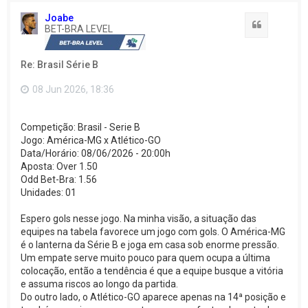
t
Joabe
a
Citação
BET-BRA LEVEL
r
a
o
Re: Brasil Série B
t
o
p
08 Jun 2026, 18:36
o
Competição: Brasil - Serie B
Jogo: América-MG x Atlético-GO
Data/Horário: 08/06/2026 - 20:00h
Aposta: Over 1.50
Odd Bet-Bra: 1.56
Unidades: 01
Espero gols nesse jogo. Na minha visão, a situação das
equipes na tabela favorece um jogo com gols. O América-MG
é o lanterna da Série B e joga em casa sob enorme pressão.
Um empate serve muito pouco para quem ocupa a última
colocação, então a tendência é que a equipe busque a vitória
e assuma riscos ao longo da partida.
Do outro lado, o Atlético-GO aparece apenas na 14ª posição e