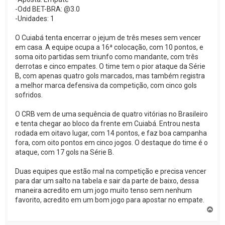
-Odd BET-BRA: @3.0
-Unidades: 1
O Cuiabá tenta encerrar o jejum de três meses sem vencer
em casa. A equipe ocupa a 16ª colocação, com 10 pontos, e
soma oito partidas sem triunfo como mandante, com três
derrotas e cinco empates. O time tem o pior ataque da Série
B, com apenas quatro gols marcados, mas também registra
a melhor marca defensiva da competição, com cinco gols
sofridos.
O CRB vem de uma sequência de quatro vitórias no Brasileiro
e tenta chegar ao bloco da frente em Cuiabá. Entrou nesta
rodada em oitavo lugar, com 14 pontos, e faz boa campanha
fora, com oito pontos em cinco jogos. O destaque do time é o
ataque, com 17 gols na Série B.
Duas equipes que estão mal na competição e precisa vencer
para dar um salto na tabela e sair da parte de baixo, dessa
maneira acredito em um jogo muito tenso sem nenhum
favorito, acredito em um bom jogo para apostar no empate.
V
o
l