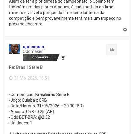
Além de ter a pior defesa do campeonato, o Coelho tem
também um dos piores ataques, á cada partida do time
mineiro é visível o porque do time ser o lanterna da
competição e bem provavelmente terá mais um tropeço no
próximo encontro.
V
o
l
t
ojohnmsm
a
Citação
Oddmaker
r
a
o
Re: Brasil Série B
t
o
p
31 Mai 2026, 16:51
o
-Competição: Brasileirão Série B
-Jogo: Cuiabá x CRB
-Data/Horário: 31/05/2026 – 20:30 (BR)
-Aposta: CRB -0.25 (AH)
-Odd BET-BRA: @2.32
-Unidades: 1