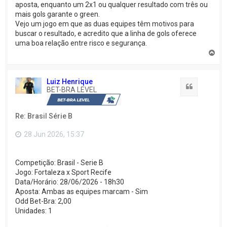
aposta, enquanto um 2x1 ou qualquer resultado com três ou
mais gols garante o green.
Vejo um jogo em que as duas equipes têm motivos para
buscar o resultado, e acredito que a linha de gols oferece
uma boa relação entre risco e segurança.
V
o
l
t
Luiz Henrique
a
Citação
BET-BRA LEVEL
r
a
o
Re: Brasil Série B
t
o
p
28 Jun 2026, 15:37
o
Competição: Brasil - Serie B
Jogo: Fortaleza x Sport Recife
Data/Horário: 28/06/2026 - 18h30
Aposta: Ambas as equipes marcam - Sim
Odd Bet-Bra: 2,00
Unidades: 1