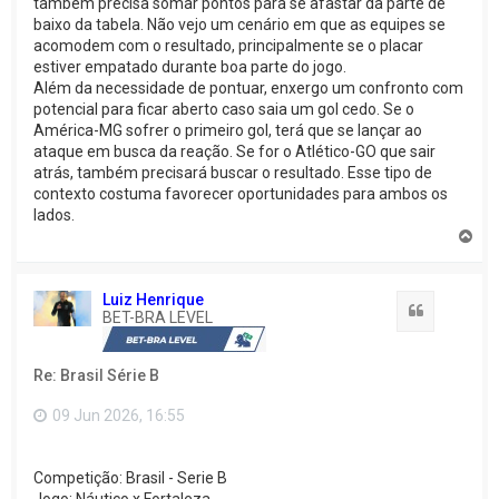
também precisa somar pontos para se afastar da parte de
baixo da tabela. Não vejo um cenário em que as equipes se
acomodem com o resultado, principalmente se o placar
estiver empatado durante boa parte do jogo.
Além da necessidade de pontuar, enxergo um confronto com
potencial para ficar aberto caso saia um gol cedo. Se o
América-MG sofrer o primeiro gol, terá que se lançar ao
ataque em busca da reação. Se for o Atlético-GO que sair
atrás, também precisará buscar o resultado. Esse tipo de
contexto costuma favorecer oportunidades para ambos os
lados.
V
o
l
t
Luiz Henrique
a
Citação
BET-BRA LEVEL
r
a
o
Re: Brasil Série B
t
o
p
09 Jun 2026, 16:55
o
Competição: Brasil - Serie B
Jogo: Náutico x Fortaleza