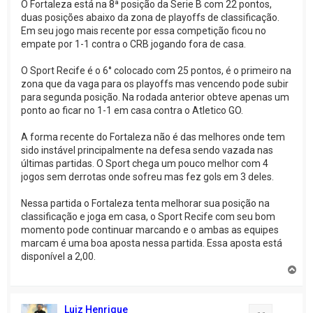
O Fortaleza está na 8ª posição da Serie B com 22 pontos,
duas posições abaixo da zona de playoffs de classificação.
Em seu jogo mais recente por essa competição ficou no
empate por 1-1 contra o CRB jogando fora de casa.
O Sport Recife é o 6° colocado com 25 pontos, é o primeiro na
zona que da vaga para os playoffs mas vencendo pode subir
para segunda posição. Na rodada anterior obteve apenas um
ponto ao ficar no 1-1 em casa contra o Atletico GO.
A forma recente do Fortaleza não é das melhores onde tem
sido instável principalmente na defesa sendo vazada nas
últimas partidas. O Sport chega um pouco melhor com 4
jogos sem derrotas onde sofreu mas fez gols em 3 deles.
Nessa partida o Fortaleza tenta melhorar sua posição na
classificação e joga em casa, o Sport Recife com seu bom
momento pode continuar marcando e o ambas as equipes
marcam é uma boa aposta nessa partida. Essa aposta está
disponível a 2,00.
V
o
l
t
Luiz Henrique