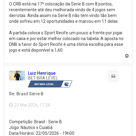
O CRB está na 17ª colocação da Serie B com 8 pontos,
recentemente até deu melhorada vindo de 4 jogos sem
derrotas. Ainda assim na Serie B não tem vindo tão bem
onde sofreu em 12 oportunidades e marcou em 11 delas.
A partida coloca o Sport Recife um pouco a frente por jogar
em casa e por estar melhor colocado na tabela. A aposta no
DNB a favor do Sport Recife é uma ótima escolha para esse
jogo e está disponível a 1,60.
V
o
l
t
Luiz Henrique
a
Citação
BET-BRA LEVEL
r
a
o
Re: Brasil Série B
t
o
p
22 Mai 2026, 17:24
o
Competição: Brasil - Serie B
Jogo: Náutico x Cuiabá
Data/Horário: 22/05/2026 - 19h00