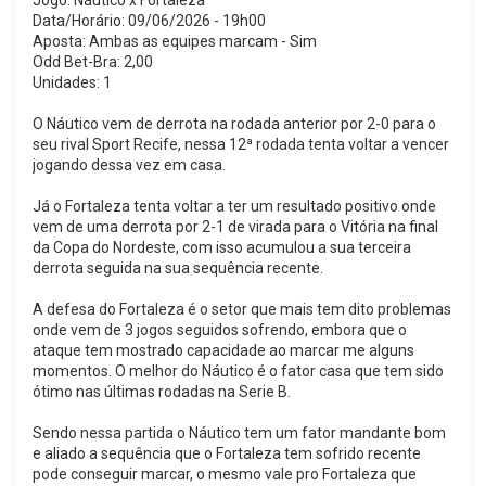
Data/Horário: 09/06/2026 - 19h00
Aposta: Ambas as equipes marcam - Sim
Odd Bet-Bra: 2,00
Unidades: 1
O Náutico vem de derrota na rodada anterior por 2-0 para o
seu rival Sport Recife, nessa 12ª rodada tenta voltar a vencer
jogando dessa vez em casa.
Já o Fortaleza tenta voltar a ter um resultado positivo onde
vem de uma derrota por 2-1 de virada para o Vitória na final
da Copa do Nordeste, com isso acumulou a sua terceira
derrota seguida na sua sequência recente.
A defesa do Fortaleza é o setor que mais tem dito problemas
onde vem de 3 jogos seguidos sofrendo, embora que o
ataque tem mostrado capacidade ao marcar me alguns
momentos. O melhor do Náutico é o fator casa que tem sido
ótimo nas últimas rodadas na Serie B.
Sendo nessa partida o Náutico tem um fator mandante bom
e aliado a sequência que o Fortaleza tem sofrido recente
pode conseguir marcar, o mesmo vale pro Fortaleza que