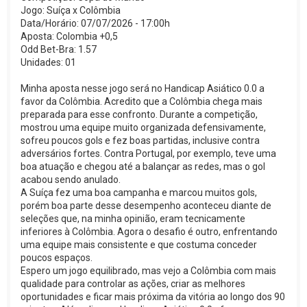
Jogo: Suíça x Colômbia
Data/Horário: 07/07/2026 - 17:00h
Aposta: Colombia +0,5
Odd Bet-Bra: 1.57
Unidades: 01
Minha aposta nesse jogo será no Handicap Asiático 0.0 a
favor da Colômbia. Acredito que a Colômbia chega mais
preparada para esse confronto. Durante a competição,
mostrou uma equipe muito organizada defensivamente,
sofreu poucos gols e fez boas partidas, inclusive contra
adversários fortes. Contra Portugal, por exemplo, teve uma
boa atuação e chegou até a balançar as redes, mas o gol
acabou sendo anulado.
A Suíça fez uma boa campanha e marcou muitos gols,
porém boa parte desse desempenho aconteceu diante de
seleções que, na minha opinião, eram tecnicamente
inferiores à Colômbia. Agora o desafio é outro, enfrentando
uma equipe mais consistente e que costuma conceder
poucos espaços.
Espero um jogo equilibrado, mas vejo a Colômbia com mais
qualidade para controlar as ações, criar as melhores
oportunidades e ficar mais próxima da vitória ao longo dos 90