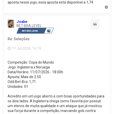
aposta nesse jogo, essa aposta está disponível a 1,74.
V
o
l
t
Joabe
a
Citação
BET-BRA LEVEL
r
a
o
Re: Seleções
t
o
p
11 Jul 2026, 16:19
o
Competição: Copa do Mundo
Jogo: Inglaterra x Noruega
Data/Horário: 11/07/2026 - 18:00h
Aposta: Mais de 2.50
Odd Bet-Bra: 1,71
Unidades: 01
Acredito em um jogo aberto e com boas oportunidades para
os dois lados. A Inglaterra chega como favorita por possuir
um elenco de muita qualidade e um ataque que já mostrou
sua força durante a competição, marcando gols contra