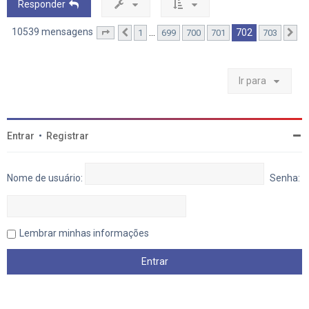
Responder
a
o
t
10539 mensagens
702
…
1
699
700
701
703
Página
Anterior
702
de
703
Pr
o
p
o
Ir para
Entrar
•
Registrar
Nome de usuário:
Senha:
Lembrar minhas informações