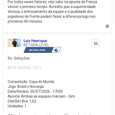
Por todos esses fatores, vejo valor na aposta de França
vencer o primeiro tempo. Acredito que a superioridade
técnica, o entrosamento da equipe e a qualidade dos
jogadores de frente podem fazer a diferença logo nos
primeiros 45 minutos.
V
o
l
t
Luiz Henrique
a
Citação
BET-BRA LEVEL
r
a
o
Re: Seleções
t
o
p
05 Jul 2026, 12:11
o
Competição: Copa do Mundo
Jogo: Brasil x Noruega
Data/Horário: 05/07/2026 - 17h00
Aposta: Ambas as equipes marcam - Sim
Odd Bet-Bra: 1,62
Unidades: 1