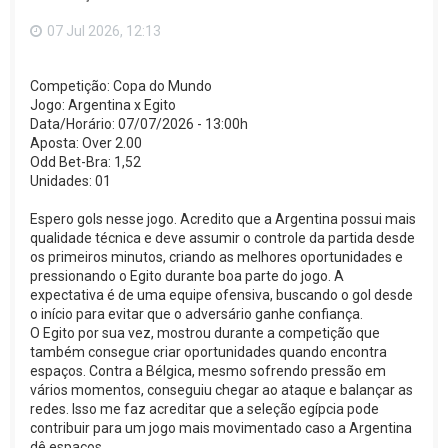
o
p
07 Jul 2026, 12:13
o
Competição: Copa do Mundo
Jogo: Argentina x Egito
Data/Horário: 07/07/2026 - 13:00h
Aposta: Over 2.00
Odd Bet-Bra: 1,52
Unidades: 01
Espero gols nesse jogo. Acredito que a Argentina possui mais
qualidade técnica e deve assumir o controle da partida desde
os primeiros minutos, criando as melhores oportunidades e
pressionando o Egito durante boa parte do jogo. A
expectativa é de uma equipe ofensiva, buscando o gol desde
o início para evitar que o adversário ganhe confiança.
O Egito por sua vez, mostrou durante a competição que
também consegue criar oportunidades quando encontra
espaços. Contra a Bélgica, mesmo sofrendo pressão em
vários momentos, conseguiu chegar ao ataque e balançar as
redes. Isso me faz acreditar que a seleção egípcia pode
contribuir para um jogo mais movimentado caso a Argentina
dê espaços.