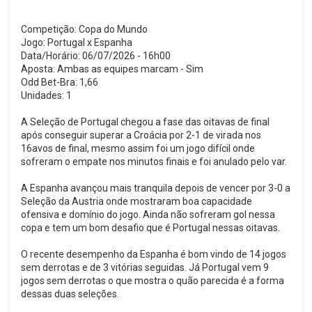
o
Competição: Copa do Mundo
Jogo: Portugal x Espanha
Data/Horário: 06/07/2026 - 16h00
Aposta: Ambas as equipes marcam - Sim
Odd Bet-Bra: 1,66
Unidades: 1
A Seleção de Portugal chegou a fase das oitavas de final
após conseguir superar a Croácia por 2-1 de virada nos
16avos de final, mesmo assim foi um jogo difícil onde
sofreram o empate nos minutos finais e foi anulado pelo var.
A Espanha avançou mais tranquila depois de vencer por 3-0 a
Seleção da Austria onde mostraram boa capacidade
ofensiva e domínio do jogo. Ainda não sofreram gol nessa
copa e tem um bom desafio que é Portugal nessas oitavas.
O recente desempenho da Espanha é bom vindo de 14 jogos
sem derrotas e de 3 vitórias seguidas. Já Portugal vem 9
jogos sem derrotas o que mostra o quão parecida é a forma
dessas duas seleções.