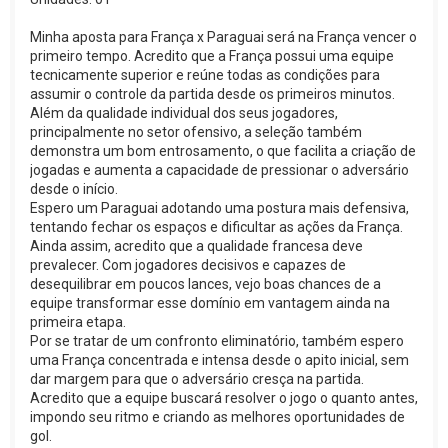
Minha aposta para França x Paraguai será na França vencer o
primeiro tempo. Acredito que a França possui uma equipe
tecnicamente superior e reúne todas as condições para
assumir o controle da partida desde os primeiros minutos.
Além da qualidade individual dos seus jogadores,
principalmente no setor ofensivo, a seleção também
demonstra um bom entrosamento, o que facilita a criação de
jogadas e aumenta a capacidade de pressionar o adversário
desde o início.
Espero um Paraguai adotando uma postura mais defensiva,
tentando fechar os espaços e dificultar as ações da França.
Ainda assim, acredito que a qualidade francesa deve
prevalecer. Com jogadores decisivos e capazes de
desequilibrar em poucos lances, vejo boas chances de a
equipe transformar esse domínio em vantagem ainda na
primeira etapa.
Por se tratar de um confronto eliminatório, também espero
uma França concentrada e intensa desde o apito inicial, sem
dar margem para que o adversário cresça na partida.
Acredito que a equipe buscará resolver o jogo o quanto antes,
impondo seu ritmo e criando as melhores oportunidades de
gol.