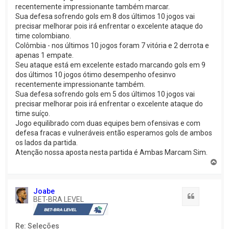
recentemente impressionante também marcar.
Sua defesa sofrendo gols em 8 dos últimos 10 jogos vai
precisar melhorar pois irá enfrentar o excelente ataque do
time colombiano.
Colômbia - nos últimos 10 jogos foram 7 vitória e 2 derrota e
apenas 1 empate.
Seu ataque está em excelente estado marcando gols em 9
dos últimos 10 jogos ótimo desempenho ofesinvo
recentemente impressionante também.
Sua defesa sofrendo gols em 5 dos últimos 10 jogos vai
precisar melhorar pois irá enfrentar o excelente ataque do
time suíço.
Jogo equilibrado com duas equipes bem ofensivas e com
defesa fracas e vulneráveis então esperamos gols de ambos
os lados da partida.
Atenção nossa aposta nesta partida é Ambas Marcam Sim.
V
o
l
t
Joabe
a
Citação
BET-BRA LEVEL
r
a
o
Re: Seleções
t