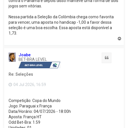
contra o Panamá e depois disso manteve uma forma de dois
jogos sem vitórias.
Nessa partida a Seleção da Colômbia chega como favorita
para vencer, uma aposta no handicap -1,00 a favor dessa
seleção é uma boa escolha. Essa aposta está disponível a
1,73.
V
o
l
t
Joabe
a
Citação
BET-BRA LEVEL
r
a
o
Re: Seleções
t
o
p
04 Jul 2026, 16:59
o
Competição: Copa do Mundo
Jogo: Paraguai x França
Data/Horário: 04/07/2026 - 18:00h
Aposta: França HT
Odd Bet-Bra: 1.59
Unidades: 01