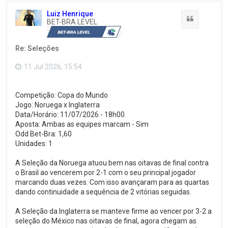
l
t
Luiz Henrique
a
Citação
BET-BRA LEVEL
r
a
o
Re: Seleções
t
o
p
11 Jul 2026, 15:54
o
Competição: Copa do Mundo
Jogo: Noruega x Inglaterra
Data/Horário: 11/07/2026 - 18h00
Aposta: Ambas as equipes marcam - Sim
Odd Bet-Bra: 1,60
Unidades: 1
A Seleção da Noruega atuou bem nas oitavas de final contra
o Brasil ao vencerem por 2-1 com o seu principal jogador
marcando duas vezes. Com isso avançaram para as quartas
dando continuidade a sequência de 2 vitórias seguidas.
A Seleção da Inglaterra se manteve firme ao vencer por 3-2 a
seleção do México nas oitavas de final, agora chegam as