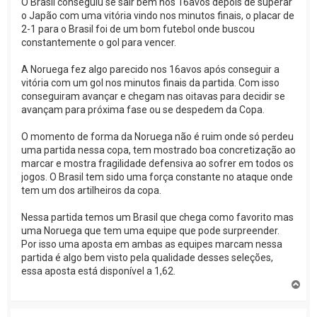
O Brasil conseguiu se sair bem nos 16avos depois de superar
o Japão com uma vitória vindo nos minutos finais, o placar de
2-1 para o Brasil foi de um bom futebol onde buscou
constantemente o gol para vencer.
A Noruega fez algo parecido nos 16avos após conseguir a
vitória com um gol nos minutos finais da partida. Com isso
conseguiram avançar e chegam nas oitavas para decidir se
avançam para próxima fase ou se despedem da Copa.
O momento de forma da Noruega não é ruim onde só perdeu
uma partida nessa copa, tem mostrado boa concretização ao
marcar e mostra fragilidade defensiva ao sofrer em todos os
jogos. O Brasil tem sido uma força constante no ataque onde
tem um dos artilheiros da copa.
Nessa partida temos um Brasil que chega como favorito mas
uma Noruega que tem uma equipe que pode surpreender.
Por isso uma aposta em ambas as equipes marcam nessa
partida é algo bem visto pela qualidade desses seleções,
essa aposta está disponível a 1,62.
V
o
l