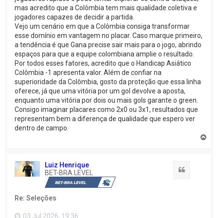
mas acredito que a Colômbia tem mais qualidade coletiva e
jogadores capazes de decidir a partida.
Vejo um cenário em que a Colômbia consiga transformar
esse domínio em vantagem no placar. Caso marque primeiro,
a tendência é que Gana precise sair mais para o jogo, abrindo
espaços para que a equipe colombiana amplie o resultado.
Por todos esses fatores, acredito que o Handicap Asiático
Colômbia -1 apresenta valor. Além de confiar na
superioridade da Colômbia, gosto da proteção que essa linha
oferece, já que uma vitória por um gol devolve a aposta,
enquanto uma vitória por dois ou mais gols garante o green.
Consigo imaginar placares como 2x0 ou 3x1, resultados que
representam bem a diferença de qualidade que espero ver
dentro de campo.
V
o
l
t
Luiz Henrique
a
Citação
BET-BRA LEVEL
r
a
o
Re: Seleções
t
o
p
03 Jul 2026, 19:36