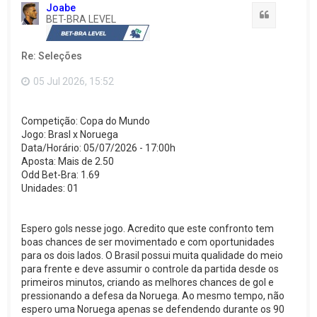
t
Joabe
a
Citação
BET-BRA LEVEL
r
a
o
Re: Seleções
t
o
p
05 Jul 2026, 15:52
o
Competição: Copa do Mundo
Jogo: Brasl x Noruega
Data/Horário: 05/07/2026 - 17:00h
Aposta: Mais de 2.50
Odd Bet-Bra: 1.69
Unidades: 01
Espero gols nesse jogo. Acredito que este confronto tem
boas chances de ser movimentado e com oportunidades
para os dois lados. O Brasil possui muita qualidade do meio
para frente e deve assumir o controle da partida desde os
primeiros minutos, criando as melhores chances de gol e
pressionando a defesa da Noruega. Ao mesmo tempo, não
espero uma Noruega apenas se defendendo durante os 90