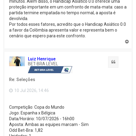
minutos. Além disso, o Handicap Asiático 0.0 oferece uma
proteção importante em um confronto de mata-mata: caso a
partida termine empatada no tempo normal, a aposta é
devolvida.
Por todos esses fatores, acredito que o Handicap Asiático 0.0
a favor da Colômbia apresenta valor e representa bem o
cenário que espero para este confronto.
V
o
l
t
Luiz Henrique
a
Citação
BET-BRA LEVEL
r
a
o
Re: Seleções
t
o
p
10 Jul 2026, 14:46
o
Competição: Copa do Mundo
Jogo: Espanha x Bélgica
Data/Horário: 10/07/2026 - 16h00
Aposta: Ambas as equipes marcam - Sim
Odd Bet-Bra: 1,82