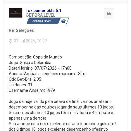
l
t
fox punter bbts 6.1
a
Citação
BET-BRA LEVEL
r
a
o
Re: Seleções
t
o
p
07 Jul 2026, 10:37
o
Competição: Copa do Mundo
Jogo: Suíça x Colômbia
Data/Horário: 07/07/2026 - 17h00
Aposta: Ambas as equipes marcam - Sim
Odd Bet-Bra: 2.05
Unidades: 01
Username Anselmo1979
Jogo de hoje valido pela oitava de final vamos analisar o
desempenho das equipes jogando seus últimos 10 jogos.
Suíça - nos últimos 10 jogos foram 5 vitória e 4 empate e
apenas uma derrota.
Seu ataque está em excelente estado marcando gols em 9
dos últimos 10 jogos excelente desempenho ofesinvo