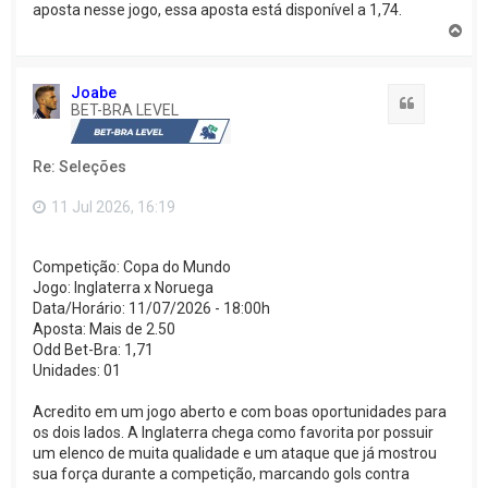
aposta nesse jogo, essa aposta está disponível a 1,74.
V
o
l
t
Joabe
a
Citação
BET-BRA LEVEL
r
a
o
Re: Seleções
t
o
p
11 Jul 2026, 16:19
o
Competição: Copa do Mundo
Jogo: Inglaterra x Noruega
Data/Horário: 11/07/2026 - 18:00h
Aposta: Mais de 2.50
Odd Bet-Bra: 1,71
Unidades: 01
Acredito em um jogo aberto e com boas oportunidades para
os dois lados. A Inglaterra chega como favorita por possuir
um elenco de muita qualidade e um ataque que já mostrou
sua força durante a competição, marcando gols contra