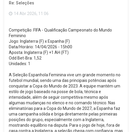
Re: Seleções
t
o
p
14 Abr 2026, 11:06
o
Competição: FIFA - Qualificação Campeonato do Mundo
Feminino
Jogo: Inglaterra (F) x Espanha (F)
Data/Horário: 14/04/2026 - 15h00
Aposta: Inglaterra (F) +1 AH (FT)
Odd Bet-Bra: 1,52
Unidades: 1
A Seleção Espanhola Feminina vive um grande momento no
futebol mundial, sendo uma das principais potências após
conquistar a Copa do Mundo de 2023. A equipe mantém um
estilo de jogo baseado na posse de bola, técnica e
intensidade, além de seguir competitiva mesmo após
algumas mudanças no elenco e no comando técnico. Nas
eliminatórias para a Copa do Mundo de 2027, a Espanha faz
uma campanha sólida e briga diretamente pelas primeiras
posições do grupo, especialmente com a Inglaterra,
mostrando equilíbrio na disputa. Para o jogo de hoje, fora de
casa contra a Inglaterra, a seleção chega com confiança, mas