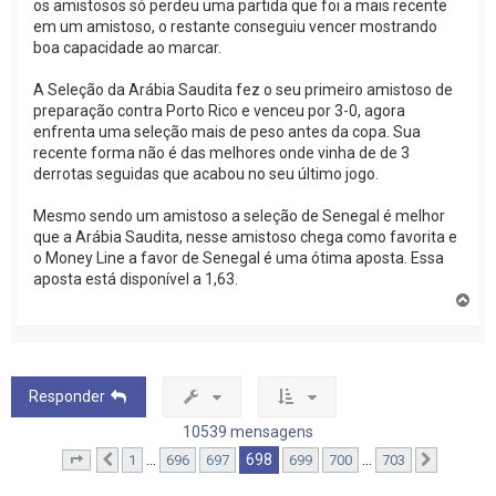
os amistosos só perdeu uma partida que foi a mais recente
em um amistoso, o restante conseguiu vencer mostrando
boa capacidade ao marcar.
A Seleção da Arábia Saudita fez o seu primeiro amistoso de
preparação contra Porto Rico e venceu por 3-0, agora
enfrenta uma seleção mais de peso antes da copa. Sua
recente forma não é das melhores onde vinha de de 3
derrotas seguidas que acabou no seu último jogo.
Mesmo sendo um amistoso a seleção de Senegal é melhor
que a Arábia Saudita, nesse amistoso chega como favorita e
o Money Line a favor de Senegal é uma ótima aposta. Essa
aposta está disponível a 1,63.
V
o
l
t
a
r
Responder
a
o
10539 mensagens
t
o
698
…
…
1
696
697
699
700
703
Página
Anterior
698
de
703
Próximo
p
o