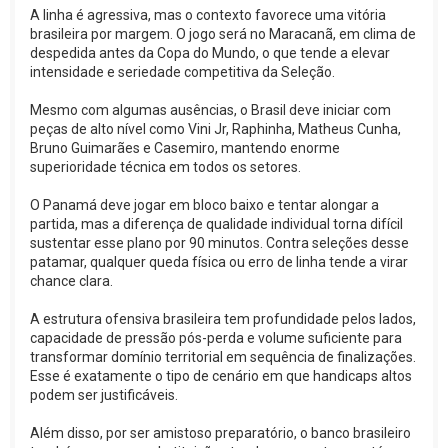
A linha é agressiva, mas o contexto favorece uma vitória
brasileira por margem. O jogo será no Maracanã, em clima de
despedida antes da Copa do Mundo, o que tende a elevar
intensidade e seriedade competitiva da Seleção.
Mesmo com algumas ausências, o Brasil deve iniciar com
peças de alto nível como Vini Jr, Raphinha, Matheus Cunha,
Bruno Guimarães e Casemiro, mantendo enorme
superioridade técnica em todos os setores.
O Panamá deve jogar em bloco baixo e tentar alongar a
partida, mas a diferença de qualidade individual torna difícil
sustentar esse plano por 90 minutos. Contra seleções desse
patamar, qualquer queda física ou erro de linha tende a virar
chance clara.
A estrutura ofensiva brasileira tem profundidade pelos lados,
capacidade de pressão pós-perda e volume suficiente para
transformar domínio territorial em sequência de finalizações.
Esse é exatamente o tipo de cenário em que handicaps altos
podem ser justificáveis.
Além disso, por ser amistoso preparatório, o banco brasileiro