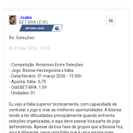
Joabe
Citação
BET-BRA LEVEL
Re: Seleções
31 Mar 2026, 13:09
- Competição: Amistoso Entre Seleções
- Jogo: Bósnia-Herzegovina x Itália
- Data/Horário: 31 março 2026 - 15:45h
- Aposta: Itália -0,75
- Odd BET-BRA: 1.59
- Unidades: 01
Eu vejo a Itália superior tecnicamente, com capacidade de
controlar o jogo e criar as melhores oportunidades. A Bósnia
tende a ter dificuldades principalmente quando enfrenta
seleções organizadas, e aqui deve passar boa parte do jogo
defendendo. Apesar da boa fase de grupos que a Bosnia fez,
aqui é diferente, pega uma Itália que é uma equipe mais