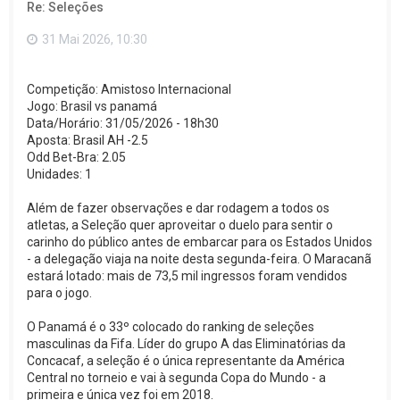
Re: Seleções
t
o
p
31 Mai 2026, 10:30
o
Competição: Amistoso Internacional
Jogo: Brasil vs panamá
Data/Horário: 31/05/2026 - 18h30
Aposta: Brasil AH -2.5
Odd Bet-Bra: 2.05
Unidades: 1
Além de fazer observações e dar rodagem a todos os
atletas, a Seleção quer aproveitar o duelo para sentir o
carinho do público antes de embarcar para os Estados Unidos
- a delegação viaja na noite desta segunda-feira. O Maracanã
estará lotado: mais de 73,5 mil ingressos foram vendidos
para o jogo.
O Panamá é o 33º colocado do ranking de seleções
masculinas da Fifa. Líder do grupo A das Eliminatórias da
Concacaf, a seleção é o única representante da América
Central no torneio e vai à segunda Copa do Mundo - a
primeira e única vez foi em 2018.