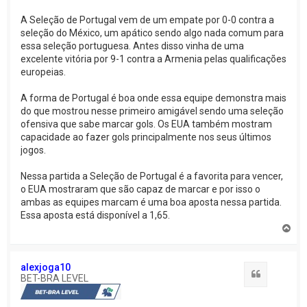
A Seleção de Portugal vem de um empate por 0-0 contra a
seleção do México, um apático sendo algo nada comum para
essa seleção portuguesa. Antes disso vinha de uma
excelente vitória por 9-1 contra a Armenia pelas qualificações
europeias.
A forma de Portugal é boa onde essa equipe demonstra mais
do que mostrou nesse primeiro amigável sendo uma seleção
ofensiva que sabe marcar gols. Os EUA também mostram
capacidade ao fazer gols principalmente nos seus últimos
jogos.
Nessa partida a Seleção de Portugal é a favorita para vencer,
o EUA mostraram que são capaz de marcar e por isso o
ambas as equipes marcam é uma boa aposta nessa partida.
Essa aposta está disponível a 1,65.
V
o
l
t
alexjoga10
a
Citação
BET-BRA LEVEL
r
a
o