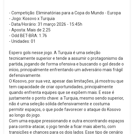
- Competição: Eliminatórias para a Copa do Mundo - Europa
- Jogo: Kosovo x Turquia
- Data/Horário: 31 março 2026 - 15:45h
- Aposta: Mais de 2.25
- Odd BET-BRA: 1.76
- Unidades: 01
Espero gols nesse jogo. A Turquia é uma seleção
tecnicamente superior e tende a assumir o protagonismo da
partida, jogando de forma ofensiva e buscando o gol desde o
início, principalmente enfrentando um adversário mais frágil
defensivamente.
O Kosovo, por sua vez, apesar das limitações, já mostrou que
tem capacidade de criar oportunidades, principalmente
quando enfrenta equipes que se expõem mais. E esse é
justamente o ponto chave: a Turquia, mesmo sendo superior,
não é uma seleção sólida defensivamente e costuma
permitir espaços, o que pode favorecer o ataque do Kosovo
ao longo do jogo.
Com uma equipe pressionando e outra encontrando espaços
para contra-atacar, o jogo tende a ficar mais aberto, com
transições e chances para os dois lados. Esse tipo de cenário