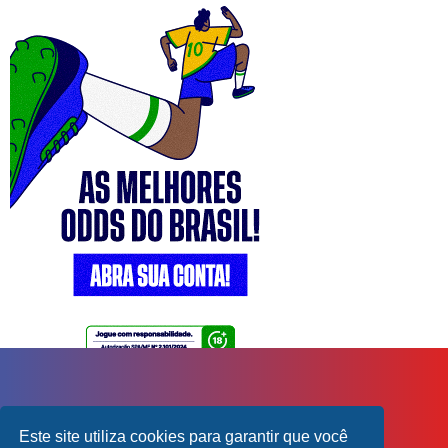
Este site utiliza cookies para garantir que você