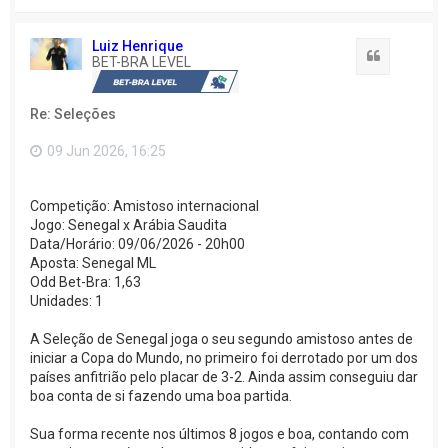
o
l
t
Luiz Henrique
a
Citação
BET-BRA LEVEL
r
a
o
Re: Seleções
t
o
p
09 Jun 2026, 16:25
o
Competição: Amistoso internacional
Jogo: Senegal x Arábia Saudita
Data/Horário: 09/06/2026 - 20h00
Aposta: Senegal ML
Odd Bet-Bra: 1,63
Unidades: 1
A Seleção de Senegal joga o seu segundo amistoso antes de
iniciar a Copa do Mundo, no primeiro foi derrotado por um dos
países anfitrião pelo placar de 3-2. Ainda assim conseguiu dar
boa conta de si fazendo uma boa partida.
Sua forma recente nos últimos 8 jogos e boa, contando com