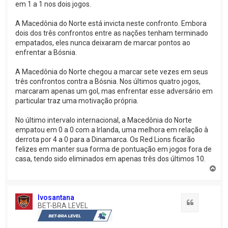
em 1 a 1 nos dois jogos.
A Macedônia do Norte está invicta neste confronto. Embora
dois dos três confrontos entre as nações tenham terminado
empatados, eles nunca deixaram de marcar pontos ao
enfrentar a Bósnia.
A Macedônia do Norte chegou a marcar sete vezes em seus
três confrontos contra a Bósnia. Nos últimos quatro jogos,
marcaram apenas um gol, mas enfrentar esse adversário em
particular traz uma motivação própria.
No último intervalo internacional, a Macedônia do Norte
empatou em 0 a 0 com a Irlanda, uma melhora em relação à
derrota por 4 a 0 para a Dinamarca. Os Red Lions ficarão
felizes em manter sua forma de pontuação em jogos fora de
casa, tendo sido eliminados em apenas três dos últimos 10.
V
o
l
t
Ivosantana
a
Citação
BET-BRA LEVEL
r
a
o