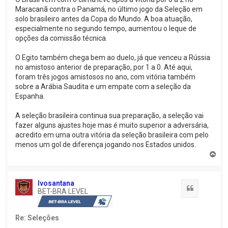
Maracanã contra o Panamá, no último jogo da Seleção em
solo brasileiro antes da Copa do Mundo. A boa atuação,
especialmente no segundo tempo, aumentou o leque de
opções da comissão técnica.
O Egito também chega bem ao duelo, já que venceu a Rússia
no amistoso anterior de preparação, por 1 a 0. Até aqui,
foram três jogos amistosos no ano, com vitória também
sobre a Arábia Saudita e um empate com a seleção da
Espanha.
A seleção brasileira continua sua preparação, a seleção vai
fazer alguns ajustes hoje mas é muito superior a adversária,
acredito em uma outra vitória da seleção brasileira com pelo
menos um gol de diferença jogando nos Estados unidos.
V
o
l
t
Ivosantana
a
Citação
BET-BRA LEVEL
r
a
o
Re: Seleções
t
o