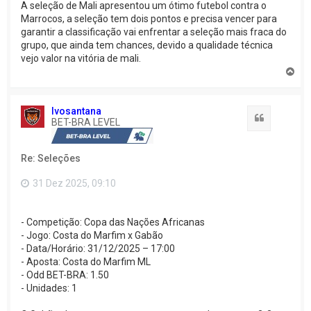
A seleção de Mali apresentou um ótimo futebol contra o
Marrocos, a seleção tem dois pontos e precisa vencer para
garantir a classificação vai enfrentar a seleção mais fraca do
grupo, que ainda tem chances, devido a qualidade técnica
vejo valor na vitória de mali.
V
o
l
t
Ivosantana
a
Citação
BET-BRA LEVEL
r
a
o
Re: Seleções
t
o
p
31 Dez 2025, 09:10
o
- Competição: Copa das Nações Africanas
- Jogo: Costa do Marfim x Gabão
- Data/Horário: 31/12/2025 – 17:00
- Aposta: Costa do Marfim ML
- Odd BET-BRA: 1.50
- Unidades: 1