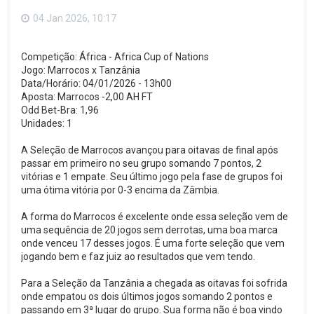
o
p
04 Jan 2026, 10:17
o
Competição: África - Africa Cup of Nations
Jogo: Marrocos x Tanzânia
Data/Horário: 04/01/2026 - 13h00
Aposta: Marrocos -2,00 AH FT
Odd Bet-Bra: 1,96
Unidades: 1
A Seleção de Marrocos avançou para oitavas de final após
passar em primeiro no seu grupo somando 7 pontos, 2
vitórias e 1 empate. Seu último jogo pela fase de grupos foi
uma ótima vitória por 0-3 encima da Zâmbia.
A forma do Marrocos é excelente onde essa seleção vem de
uma sequência de 20 jogos sem derrotas, uma boa marca
onde venceu 17 desses jogos. É uma forte seleção que vem
jogando bem e faz juiz ao resultados que vem tendo.
Para a Seleção da Tanzânia a chegada as oitavas foi sofrida
onde empatou os dois últimos jogos somando 2 pontos e
passando em 3ª lugar do grupo. Sua forma não é boa vindo