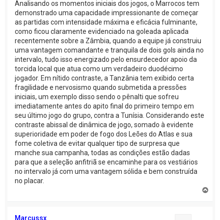
Analisando os momentos iniciais dos jogos, o Marrocos tem
demonstrado uma capacidade impressionante de começar
as partidas com intensidade máxima e eficácia fulminante,
como ficou claramente evidenciado na goleada aplicada
recentemente sobre a Zâmbia, quando a equipe já construiu
uma vantagem comandante e tranquila de dois gols ainda no
intervalo, tudo isso energizado pelo ensurdecedor apoio da
torcida local que atua como um verdadeiro duodécimo
jogador. Em nítido contraste, a Tanzânia tem exibido certa
fragilidade e nervosismo quando submetida a pressões
iniciais, um exemplo disso sendo o pênalti que sofreu
imediatamente antes do apito final do primeiro tempo em
seu último jogo do grupo, contra a Tunísia. Considerando este
contraste abissal de dinâmica de jogo, somado à evidente
superioridade em poder de fogo dos Leões do Atlas e sua
fome coletiva de evitar qualquer tipo de surpresa que
manche sua campanha, todas as condições estão dadas
para que a seleção anfitriã se encaminhe para os vestiários
no intervalo já com uma vantagem sólida e bem construída
no placar.
V
o
l
t
Marcussx