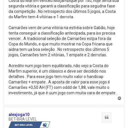
Costa do Marfim venceu Moçambique por 1x0, hoje tenta sua
segunda vitória e garanti a classificação para segudna fase
da competição . No retrospecto dos últimos 5 jogos, a Costa
do Marfim tem 4 vitórias e 1 derrota.
Camarões vem de uma vitória na estréia sobre Gabão, hoje
tenta conseguir a classificação antecipada, para iso precisa
vencer . A tradicional seleção de Camarões estpa fora da
Copa do Mundo, e que muito mostrar na Copa fricana que
aidna tem ua boa seleção . No retrospecto dos últimos 5
jogos, Camarões tem 2 vitórias, 1 empate e 2 derrotas.
Acredito num jogo bem equilibrado, não vejo a Costa do
Marfim superior, é um clássico e deve ser decidido nos
detalhes . Para esse jogo tem muito valor o handicap
Camarões + empate . A aposta de valor para esse jogo é
Camarões +0,50 AH (FT) com oddd de 1,88, vale muito o
investimento, já que é uum jogo com muita cara de empate .
V
o
l
t
alexjoga10
a
Citação
BET-BRA LEVEL
r
a