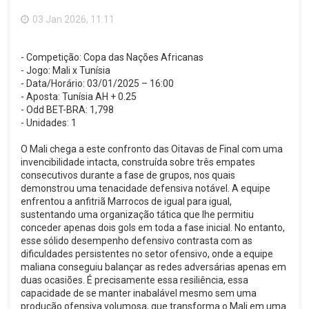
o
p
03 Jan 2026, 11:11
o
- Competição: Copa das Nações Africanas
- Jogo: Mali x Tunísia
- Data/Horário: 03/01/2025 – 16:00
- Aposta: Tunísia AH + 0.25
- Odd BET-BRA: 1,798
- Unidades: 1
O Mali chega a este confronto das Oitavas de Final com uma
invencibilidade intacta, construída sobre três empates
consecutivos durante a fase de grupos, nos quais
demonstrou uma tenacidade defensiva notável. A equipe
enfrentou a anfitriã Marrocos de igual para igual,
sustentando uma organização tática que lhe permitiu
conceder apenas dois gols em toda a fase inicial. No entanto,
esse sólido desempenho defensivo contrasta com as
dificuldades persistentes no setor ofensivo, onde a equipe
maliana conseguiu balançar as redes adversárias apenas em
duas ocasiões. É precisamente essa resiliência, essa
capacidade de se manter inabalável mesmo sem uma
produção ofensiva volumosa, que transforma o Mali em uma