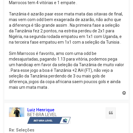
Marrocos tem 4 vitórias e 1 empate .
Tanzânia é azarão paar esse mata mata das oitavas de final,
mas vem com odd bem exagerada de azarão, não acho que
a diferença é tão grande assim . Na primeira fase a seleção
da Tanzânia fez 2 pontos, na estréia perdeu de 2x1 para
Nigéria, na segunda rodada empatou em 1x1 com Uganda, e
na terceira fase empatou em 1x1 com a seleção da Tunisia .
Sim Marrocos é favorito, ams com uma odd be
mdesajustadas, pagando 1.13 para vitória, podemos pega
um handicap em favor da seleção da Tanzânia de muito valor
. Para esse jogo a boa é Tanzânia +2 AH (FT), não vejo a
seleção da Tanzânia perdendo de 3 ou mais gols de
diferença, jogos da copa africana saem poucos gols e ainda
mais um mata mata .
V
o
l
t
Luiz Henrique
a
Citação
BET-BRA LEVEL
r
a
o
Re: Seleções
t