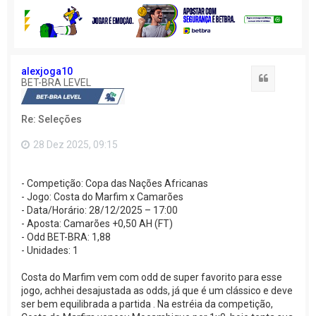
t
a
r
a
o
t
o
alexjoga10
Citação
p
BET-BRA LEVEL
o
Re: Seleções
28 Dez 2025, 09:15
- Competição: Copa das Nações Africanas
- Jogo: Costa do Marfim x Camarões
- Data/Horário: 28/12/2025 – 17:00
- Aposta: Camarões +0,50 AH (FT)
- Odd BET-BRA: 1,88
- Unidades: 1
Costa do Marfim vem com odd de super favorito para esse
jogo, achhei desajustada as odds, já que é um clássico e deve
ser bem equilibrada a partida . Na estréia da competição,