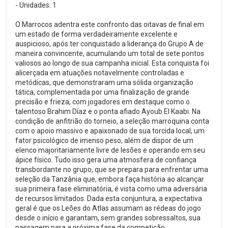
- Unidades: 1
O Marrocos adentra este confronto das oitavas de final em
um estado de forma verdadeiramente excelente e
auspicioso, após ter conquistado a liderança do Grupo A de
maneira convincente, acumulando um total de sete pontos
valiosos ao longo de sua campanha inicial. Esta conquista foi
alicerçada em atuações notavelmente controladas e
metódicas, que demonstraram uma sólida organização
tática, complementada por uma finalização de grande
precisão e frieza, com jogadores em destaque como o
talentoso Brahim Díaz e o ponta afiado Ayoub El Kaabi. Na
condição de anfitrião do torneio, a seleção marroquina conta
com o apoio massivo e apaixonado de sua torcida local, um
fator psicológico de imenso peso, além de dispor de um
elenco majoritariamente livre de lesões e operando em seu
ápice físico. Tudo isso gera uma atmosfera de confiança
transbordante no grupo, que se prepara para enfrentar uma
seleção da Tanzânia que, embora faça história ao alcançar
sua primeira fase eliminatória, é vista como uma adversária
de recursos limitados. Dada esta conjuntura, a expectativa
geral é que os Leões do Atlas assumam as rédeas do jogo
desde o início e garantam, sem grandes sobressaltos, sua
passagem para a próxima fase da competição.