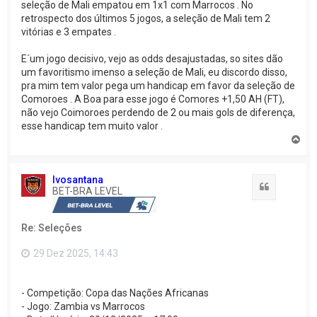
seleção de Mali empatou em 1x1 com Marrocos . No
retrospecto dos últimos 5 jogos, a seleção de Mali tem 2
vitórias e 3 empates .
E´um jogo decisivo, vejo as odds desajustadas, so sites dão
um favoritismo imenso a seleção de Mali, eu discordo disso,
pra mim tem valor pega um handicap em favor da seleção de
Comoroes . A Boa para esse jogo é Comores +1,50 AH (FT),
não vejo Coimoroes perdendo de 2 ou mais gols de diferença,
esse handicap tem muito valor .
V
o
l
t
Ivosantana
a
Citação
BET-BRA LEVEL
r
a
o
Re: Seleções
t
o
p
29 Dez 2025, 14:43
o
- Competição: Copa das Nações Africanas
- Jogo: Zambia vs Marrocos