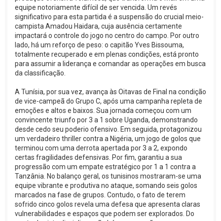
equipe notoriamente difícil de ser vencida. Um revés
significativo para esta partida é a suspensão do crucial meio-
campista Amadou Haidara, cuja ausência certamente
impactará o controle do jogo no centro do campo. Por outro
lado, há um reforço de peso: o capitão Yves Bissouma,
totalmente recuperado e em plenas condições, está pronto
para assumir a liderança e comandar as operações em busca
da classificação.
A Tunísia, por sua vez, avança às Oitavas de Final na condição
de vice-campeã do Grupo C, após uma campanha repleta de
emoções e altos e baixos. Sua jornada começou com um
convincente triunfo por 3 a 1 sobre Uganda, demonstrando
desde cedo seu poderio ofensivo. Em seguida, protagonizou
um verdadeiro thriller contra a Nigéria, um jogo de golos que
terminou com uma derrota apertada por 3 a 2, expondo
certas fragilidades defensivas. Por fim, garantiu a sua
progressão com um empate estratégico por 1 a 1 contra a
Tanzânia. No balanço geral, os tunisinos mostraram-se uma
equipe vibrante e produtiva no ataque, somando seis golos
marcados na fase de grupos. Contudo, o fato de terem
sofrido cinco golos revela uma defesa que apresenta claras
vulnerabilidades e espaços que podem ser explorados. Do