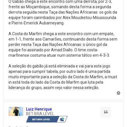
O Gabão chega a este encontro com uma derrota, por 2-3,
frente ao Moçambique, somando desta forma a segunda
derrota seguida nesta Taça das Nações Africanas: os gols da
equipe foram carimbados por Alex Moucketou-Moussounda
e Pierre-Emerick Aubameyang.
A Costa do Marfim chega a este encontro com um empate,
em 1-1, frente aos Camarões, continuando desta forma sem
perder nesta Taça das Nações Africanas: o único gol da
equipe foi assinado por Amad Diallo. O time costa-
marfinense costuma atuar num sistema tático em 4-3-3.
A seleção do gabão já está eliminada e vai para este jogo
apenas para cumprir tabela, por outro lado é uma partida
muito importante para a seleção da Costa do Marfim, a must
in está toda do lado da Costa do Marfim que luta pela
liderança do grupo, assim vejo valor nessa seleção.
V
o
l
t
Luiz Henrique
a
Citação
BET-BRA LEVEL
r
a
o