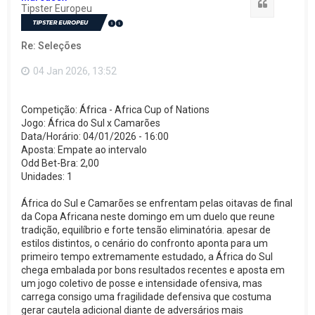
a
Citação
Tipster Europeu
r
a
o
Re: Seleções
t
o
p
04 Jan 2026, 13:52
o
Competição: África - Africa Cup of Nations
Jogo: África do Sul x Camarões
Data/Horário: 04/01/2026 - 16:00
Aposta: Empate ao intervalo
Odd Bet-Bra: 2,00
Unidades: 1
África do Sul e Camarões se enfrentam pelas oitavas de final
da Copa Africana neste domingo em um duelo que reune
tradição, equilíbrio e forte tensão eliminatória. apesar de
estilos distintos, o cenário do confronto aponta para um
primeiro tempo extremamente estudado, a África do Sul
chega embalada por bons resultados recentes e aposta em
um jogo coletivo de posse e intensidade ofensiva, mas
carrega consigo uma fragilidade defensiva que costuma
gerar cautela adicional diante de adversários mais