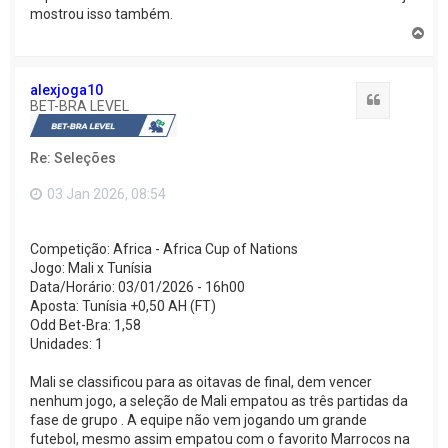
mostrou isso também.
V
o
l
t
alexjoga10
a
Citação
BET-BRA LEVEL
r
a
o
Re: Seleções
t
o
p
03 Jan 2026, 08:54
o
Competição: Africa - Africa Cup of Nations
Jogo: Mali x Tunísia
Data/Horário: 03/01/2026 - 16h00
Aposta: Tunísia +0,50 AH (FT)
Odd Bet-Bra: 1,58
Unidades: 1
Mali se classificou para as oitavas de final, dem vencer
nenhum jogo, a seleção de Mali empatou as três partidas da
fase de grupo . A equipe não vem jogando um grande
futebol, mesmo assim empatou com o favorito Marrocos na