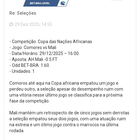
a
o
Re: Seleções
t
o
p
29 Dez 2025, 14:55
o
- Competição: Copa das Nações Africanas
- Jogo: Comores vs Mali
- Data/Horário: 29/12/2025 – 16:00
- Aposta: AH Mali -0.5 FT
- Odd BET-BRA: 1.60
- Unidades: 1
Comoros até aqui na Copa africana empatou um jogo e
perdeu outro, a seleção apesar do desempenho ruim com
uma vitória nesse último jogo se classifica para a próxima
fase da competição.
Mali mantém um retrospecto de de cinco jogos sem derrotas
a seleção empatou seus dois jogos, com uma atuação ruim
na estreia e um ótimo jogo contra o marrocos na última
rodada.