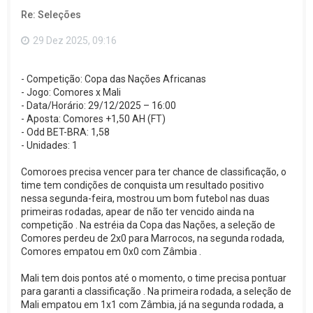
o
Re: Seleções
t
o
p
29 Dez 2025, 09:16
o
- Competição: Copa das Nações Africanas
- Jogo: Comores x Mali
- Data/Horário: 29/12/2025 – 16:00
- Aposta: Comores +1,50 AH (FT)
- Odd BET-BRA: 1,58
- Unidades: 1
Comoroes precisa vencer para ter chance de classificação, o
time tem condições de conquista um resultado positivo
nessa segunda-feira, mostrou um bom futebol nas duas
primeiras rodadas, apear de não ter vencido ainda na
competição . Na estréia da Copa das Nações, a seleção de
Comores perdeu de 2x0 para Marrocos, na segunda rodada,
Comores empatou em 0x0 com Zâmbia .
Mali tem dois pontos até o momento, o time precisa pontuar
para garanti a classificação . Na primeira rodada, a seleção de
Mali empatou em 1x1 com Zâmbia, já na segunda rodada, a