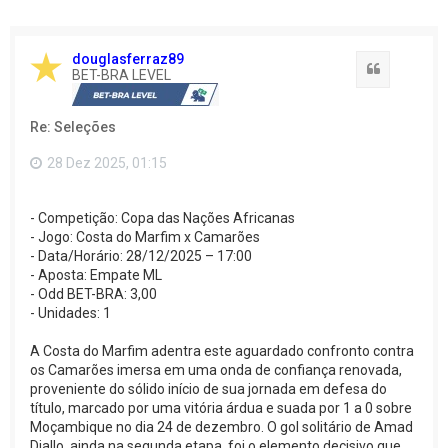
douglasferraz89
Citação
BET-BRA LEVEL
Re: Seleções
28 Dez 2025, 01:15
- Competição: Copa das Nações Africanas
- Jogo: Costa do Marfim x Camarões
- Data/Horário: 28/12/2025 – 17:00
- Aposta: Empate ML
- Odd BET-BRA: 3,00
- Unidades: 1
A Costa do Marfim adentra este aguardado confronto contra
os Camarões imersa em uma onda de confiança renovada,
proveniente do sólido início de sua jornada em defesa do
título, marcado por uma vitória árdua e suada por 1 a 0 sobre
Moçambique no dia 24 de dezembro. O gol solitário de Amad
Diallo, ainda na segunda etapa, foi o elemento decisivo que