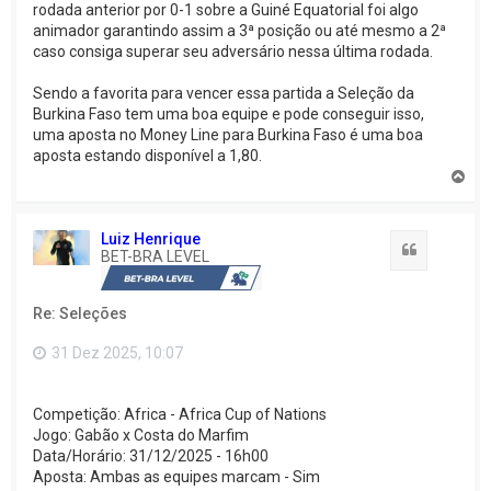
rodada anterior por 0-1 sobre a Guiné Equatorial foi algo
animador garantindo assim a 3ª posição ou até mesmo a 2ª
caso consiga superar seu adversário nessa última rodada.
Sendo a favorita para vencer essa partida a Seleção da
Burkina Faso tem uma boa equipe e pode conseguir isso,
uma aposta no Money Line para Burkina Faso é uma boa
aposta estando disponível a 1,80.
V
o
l
t
Luiz Henrique
a
Citação
BET-BRA LEVEL
r
a
o
Re: Seleções
t
o
p
31 Dez 2025, 10:07
o
Competição: Africa - Africa Cup of Nations
Jogo: Gabão x Costa do Marfim
Data/Horário: 31/12/2025 - 16h00
Aposta: Ambas as equipes marcam - Sim