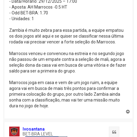
- Data/Horário: 29/12/2025 – 17:00
- Aposta: AH Marrocos -0.5 HT
- Odd BET-BRA: 1.70
- Unidades: 1
Zambia é muito zebra para essa partida, a equipe empatou
os dois jogos até aqui e se quiser se classificar nessa última
rodada vai precisar vencer a forte seleção do Marrocos.
Marrocos venceu e convenceu na estreia e no segundo jogo
não passou de um empate contra a seleção de mali, agora a
seleção dona da casa vai em busca de uma vitória e de fazer
saldo para ser a primeira do grupo.
Marrocos joga em casa e vem de um jogo ruim, a equipe
agora vai em busca de mais três pontos para confirmar a
primeira colocação do grupo, por outro lado Zambia ainda
sonha com a classificação, mas vai ter uma missão muito
dura no jogo de hoje.
V
o
l
t
Ivosantana
a
Citação
BET-BRA LEVEL
r