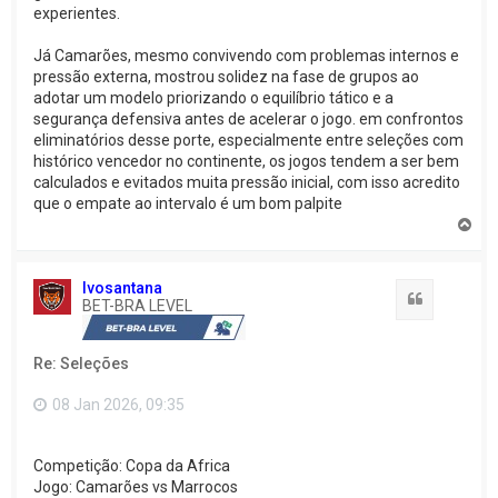
experientes.
Já Camarões, mesmo convivendo com problemas internos e
pressão externa, mostrou solidez na fase de grupos ao
adotar um modelo priorizando o equilíbrio tático e a
segurança defensiva antes de acelerar o jogo. em confrontos
eliminatórios desse porte, especialmente entre seleções com
histórico vencedor no continente, os jogos tendem a ser bem
calculados e evitados muita pressão inicial, com isso acredito
que o empate ao intervalo é um bom palpite
V
o
l
t
Ivosantana
a
Citação
BET-BRA LEVEL
r
a
o
Re: Seleções
t
o
p
08 Jan 2026, 09:35
o
Competição: Copa da Africa
Jogo: Camarões vs Marrocos