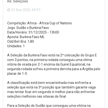
Re: Seleções
t
o
p
31 Dez 2025, 09:57
o
Competição: Africa - Africa Cup of Nations
Jogo: Sudão x Burkina Faso
Data/Horário: 31/12/2025 - 13h00
Aposta: Burkina Faso ML
Odd Bet-Bra: 1,80
Unidades: 1
A Seleção da Burkina Faso está na 2ª colocação do Grupo E
com 3 pontos, na primeira rodada conseguiu uma ótima
vitória de virada por 2-1 encima da Guiné Equatorial, na
segunda rodada sofreu a primeira derrota para a Argélia pelo
placar de 1-0.
A classificação está bem encaminhada mas enfrenta a
seleção que está na 3ª posição que também garante vaga
mas tentar ficar em segundo é melhor para não enfrentar
seleções melhores nas oitavas de final.
Para a Seleção de Sudão que conseguiu uma vitória na