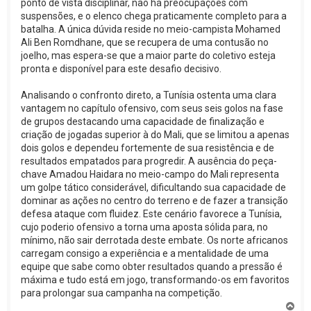
ponto de vista disciplinar, não há preocupações com
suspensões, e o elenco chega praticamente completo para a
batalha. A única dúvida reside no meio-campista Mohamed
Ali Ben Romdhane, que se recupera de uma contusão no
joelho, mas espera-se que a maior parte do coletivo esteja
pronta e disponível para este desafio decisivo.
Analisando o confronto direto, a Tunísia ostenta uma clara
vantagem no capítulo ofensivo, com seus seis golos na fase
de grupos destacando uma capacidade de finalização e
criação de jogadas superior à do Mali, que se limitou a apenas
dois golos e dependeu fortemente de sua resistência e de
resultados empatados para progredir. A ausência do peça-
chave Amadou Haidara no meio-campo do Mali representa
um golpe tático considerável, dificultando sua capacidade de
dominar as ações no centro do terreno e de fazer a transição
defesa ataque com fluidez. Este cenário favorece a Tunísia,
cujo poderio ofensivo a torna uma aposta sólida para, no
mínimo, não sair derrotada deste embate. Os norte africanos
carregam consigo a experiência e a mentalidade de uma
equipe que sabe como obter resultados quando a pressão é
máxima e tudo está em jogo, transformando-os em favoritos
para prolongar sua campanha na competição.
V