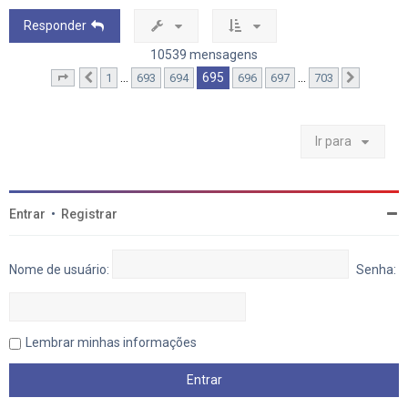
a
r
Responder
a
o
10539 mensagens
t
o
695
…
…
1
693
694
696
697
703
Página
Anterior
695
de
703
Próximo
p
o
Ir para
Entrar
•
Registrar
Nome de usuário:
Senha:
Lembrar minhas informações