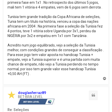
primeira fase em 1x1 . No retrospecto dos últimos 5 jogos,
mali tem 1 vitória e 4 empates, vem de 6 jogos sem derrota .
Tunísia tem grande tradição da Copa Africana de seleções,
Tunia tem um titulo na história, venceu a copa das nações
africana em 2004 . Na primeira fase a seleção da Tunísia fez
4 pontos, teve 1 vitória sobre Uganda por 3x1, perdeu da
NIGÉRIA por 3x2 e empatou em 1x1 com Tanzânia .
Acredito num jogo equilibrado, vejo a seleção da Tunisia
melhor, com condições grandes de conseguir a classificação .
Para esse jogo tem valor aposta no handicap Tunisia +
empate, vejo a Tunisia superior e é uma partida com muita
chance de empate, não vejo a Tunisia perdendo no tempo
normal, por isso tem grande valor esse handicap Tunísia
+0,50 AH (FT) .
V
o
l
t
douglasferraz89
a
Citação
BET-BRA LEVEL
r
a
o
Re: Seleções
t