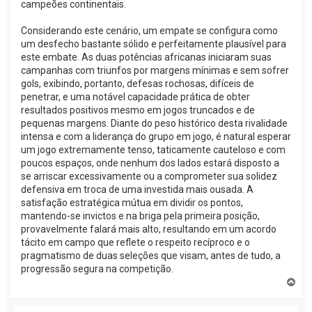
campeões continentais.
Considerando este cenário, um empate se configura como
um desfecho bastante sólido e perfeitamente plausível para
este embate. As duas potências africanas iniciaram suas
campanhas com triunfos por margens mínimas e sem sofrer
gols, exibindo, portanto, defesas rochosas, difíceis de
penetrar, e uma notável capacidade prática de obter
resultados positivos mesmo em jogos truncados e de
pequenas margens. Diante do peso histórico desta rivalidade
intensa e com a liderança do grupo em jogo, é natural esperar
um jogo extremamente tenso, taticamente cauteloso e com
poucos espaços, onde nenhum dos lados estará disposto a
se arriscar excessivamente ou a comprometer sua solidez
defensiva em troca de uma investida mais ousada. A
satisfação estratégica mútua em dividir os pontos,
mantendo-se invictos e na briga pela primeira posição,
provavelmente falará mais alto, resultando em um acordo
tácito em campo que reflete o respeito recíproco e o
pragmatismo de duas seleções que visam, antes de tudo, a
progressão segura na competição.
V
o
l