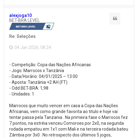
o
l
t
alexjoga10
a
Citação
BET-BRA LEVEL
r
a
o
Re: Seleções
t
o
p
04 Jan 2026, 08:24
o
- Competição: Copa das Nações Africanas
- Jogo: Marrocos x Tanzânia
- Data/Horário: 04/01/2025 – 13:00
- Aposta: Tanzânia +2 AH (FT)
- Odd BET-BRA: 1,98
- Unidades: 1
Marrocos que muito vencer em casa a Copa das Nações
Africanas, vem como grande favorita ao titulo e hoje vai
tentar passa pela Tanzania . Na primeira fase o Marrocos fez
7 pontos, na estréia venceu Comoroes por 2x0, na segunda
rodada empatou em 1x1 com Mali e na terceira rodada bateu
Zâmbia por 3x0 . No retrospecto dos últiimos 5 jogos,