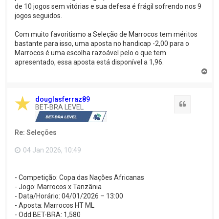
de 10 jogos sem vitórias e sua defesa é frágil sofrendo nos 9
jogos seguidos.
Com muito favoritismo a Seleção de Marrocos tem méritos
bastante para isso, uma aposta no handicap -2,00 para o
Marrocos é uma escolha razoável pelo o que tem
apresentado, essa aposta está disponível a 1,96.
V
o
l
t
douglasferraz89
a
Citação
BET-BRA LEVEL
r
a
o
Re: Seleções
t
o
p
04 Jan 2026, 10:49
o
- Competição: Copa das Nações Africanas
- Jogo: Marrocos x Tanzânia
- Data/Horário: 04/01/2026 – 13:00
- Aposta: Marrocos HT ML
- Odd BET-BRA: 1,580