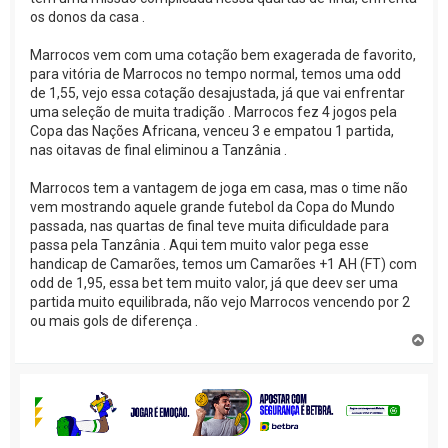
os donos da casa .
Marrocos vem com uma cotação bem exagerada de favorito,
para vitória de Marrocos no tempo normal, temos uma odd
de 1,55, vejo essa cotação desajustada, já que vai enfrentar
uma seleção de muita tradição . Marrocos fez 4 jogos pela
Copa das Nações Africana, venceu 3 e empatou 1 partida,
nas oitavas de final eliminou a Tanzânia .
Marrocos tem a vantagem de joga em casa, mas o time não
vem mostrando aquele grande futebol da Copa do Mundo
passada, nas quartas de final teve muita dificuldade para
passa pela Tanzânia . Aqui tem muito valor pega esse
handicap de Camarões, temos um Camarões +1 AH (FT) com
odd de 1,95, essa bet tem muito valor, já que deev ser uma
partida muito equilibrada, não vejo Marrocos vencendo por 2
ou mais gols de diferença .
V
o
l
t
a
r
a