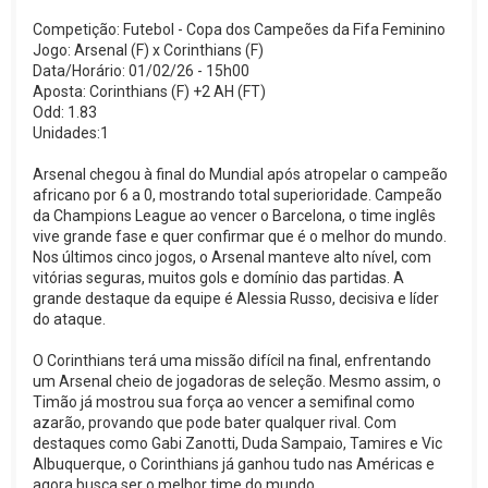
Competição: Futebol - Copa dos Campeões da Fifa Feminino
Jogo: Arsenal (F) x Corinthians (F)
Data/Horário: 01/02/26 - 15h00
Aposta: Corinthians (F) +2 AH (FT)
Odd: 1.83
Unidades:1
Arsenal chegou à final do Mundial após atropelar o campeão
africano por 6 a 0, mostrando total superioridade. Campeão
da Champions League ao vencer o Barcelona, o time inglês
vive grande fase e quer confirmar que é o melhor do mundo.
Nos últimos cinco jogos, o Arsenal manteve alto nível, com
vitórias seguras, muitos gols e domínio das partidas. A
grande destaque da equipe é Alessia Russo, decisiva e líder
do ataque.
O Corinthians terá uma missão difícil na final, enfrentando
um Arsenal cheio de jogadoras de seleção. Mesmo assim, o
Timão já mostrou sua força ao vencer a semifinal como
azarão, provando que pode bater qualquer rival. Com
destaques como Gabi Zanotti, Duda Sampaio, Tamires e Vic
Albuquerque, o Corinthians já ganhou tudo nas Américas e
agora busca ser o melhor time do mundo.