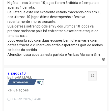
Nigéria -- nos últimos 10 jogos foram 6 vitória e 2 empate e
apenas 1 derrota.
Seu ataque está em excelente estado marcando gols em 10
dos últimos 10 jogos ótimo desempenho ofesinvo
recentemente impressionante.
Sua defesa sofrendo gols em 8 dos últimos 10 jogos vai
precisar melhorar pois irá enfrentar o excelente ataque do
time da casa.
Jogo equilibrado com duas equipes bem ofensivas e com
defesa fracas e vulneráveis então esperamos gols de ambos
os lados da partida.
Atenção nossa aposta nesta partida é Ambas Marcam Sim .
V
o
l
t
alexjoga10
a
Citação
BET-BRA LEVEL
r
a
o
Re: Seleções
t
o
p
14 Jan 2026, 04:40
o