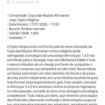
p
17 Jan 2026, 01:18
o
- Competição: Copa das Nações Africanas
- Jogo: Egito x Nigéria
- Data/Horário: 17/01/2026 – 13:00
- Aposta: Ambas marcam
- Odd BET-BRA: 1,830
- Unidades: 1
O Egito chega a este confronto pela terceira colocação da
Copa das Nações Africanas contra a Nigéria ainda
carregando a amargura de uma árdua derrota por 1 a 0 nas
semifinais para o Senegal, mas com Mohamed Salah e todo
o elenco imbuídos de um desejo profundo de conquistar o
bronze e encerrar sua campanha em alto nível. Na semifinal,
os Faraós exerceram um claro domínio territorial e de posse
de bola, porém esbarraram em uma eficácia insuficiente para
transformar essa hegemonia em gols. Este cenário, somado
à vitória por 2 a 0 em amistoso contra os próprios nigerianos
no mês passado, concede ao time uma vantagem psicológica
considerável. Tudo indica, portanto, que veremos uma equipe
das Pirâmides altamente motivada e determinada a superar
por uma pequena margem seu adversário, resgatando assim