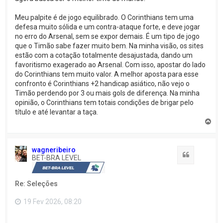
Meu palpite é de jogo equilibrado. O Corinthians tem uma
defesa muito sólida e um contra-ataque forte, e deve jogar
no erro do Arsenal, sem se expor demais. É um tipo de jogo
que o Timão sabe fazer muito bem. Na minha visão, os sites
estão com a cotação totalmente desajustada, dando um
favoritismo exagerado ao Arsenal. Com isso, apostar do lado
do Corinthians tem muito valor. A melhor aposta para esse
confronto é Corinthians +2 handicap asiático, não vejo o
Timão perdendo por 3 ou mais gols de diferença. Na minha
opinião, o Corinthians tem totais condições de brigar pelo
título e até levantar a taça.
V
o
l
t
wagneribeiro
a
Citação
BET-BRA LEVEL
r
a
o
Re: Seleções
t
o
p
19 Fev 2026, 08:20
o