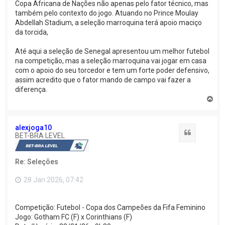
Copa Africana de Nações não apenas pelo fator técnico, mas
também pelo contexto do jogo. Atuando no Prince Moulay
Abdellah Stadium, a seleção marroquina terá apoio maciço
da torcida,
Até aqui a seleção de Senegal apresentou um melhor futebol
na competição, mas a seleção marroquina vai jogar em casa
com o apoio do seu torcedor e tem um forte poder defensivo,
assim acredito que o fator mando de campo vai fazer a
diferença.
V
o
l
t
alexjoga10
a
Citação
BET-BRA LEVEL
r
a
o
Re: Seleções
t
o
p
28 Jan 2026, 07:42
o
Competição: Futebol - Copa dos Campeões da Fifa Feminino
Jogo: Gotham FC (F) x Corinthians (F)