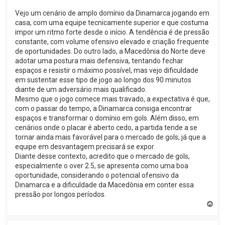
Vejo um cenário de amplo domínio da Dinamarca jogando em
casa, com uma equipe tecnicamente superior e que costuma
impor um ritmo forte desde o início. A tendência é de pressão
constante, com volume ofensivo elevado e criação frequente
de oportunidades. Do outro lado, a Macedônia do Norte deve
adotar uma postura mais defensiva, tentando fechar
espaços e resistir o máximo possível, mas vejo dificuldade
em sustentar esse tipo de jogo ao longo dos 90 minutos
diante de um adversário mais qualificado.
Mesmo que o jogo comece mais travado, a expectativa é que,
com o passar do tempo, a Dinamarca consiga encontrar
espaços e transformar o domínio em gols. Além disso, em
cenários onde o placar é aberto cedo, a partida tende a se
tornar ainda mais favorável para o mercado de gols, já que a
equipe em desvantagem precisará se expor.
Diante desse contexto, acredito que o mercado de gols,
especialmente o over 2.5, se apresenta como uma boa
oportunidade, considerando o potencial ofensivo da
Dinamarca e a dificuldade da Macedônia em conter essa
pressão por longos períodos.
V
o
l