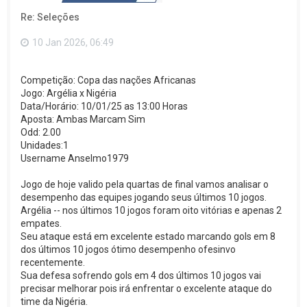
o
Re: Seleções
t
o
p
10 Jan 2026, 06:49
o
Competição: Copa das nações Africanas
Jogo: Argélia x Nigéria
Data/Horário: 10/01/25 as 13:00 Horas
Aposta: Ambas Marcam Sim
Odd: 2.00
Unidades:1
Username Anselmo1979
Jogo de hoje valido pela quartas de final vamos analisar o
desempenho das equipes jogando seus últimos 10 jogos.
Argélia -- nos últimos 10 jogos foram oito vitórias e apenas 2
empates.
Seu ataque está em excelente estado marcando gols em 8
dos últimos 10 jogos ótimo desempenho ofesinvo
recentemente.
Sua defesa sofrendo gols em 4 dos últimos 10 jogos vai
precisar melhorar pois irá enfrentar o excelente ataque do
time da Nigéria.