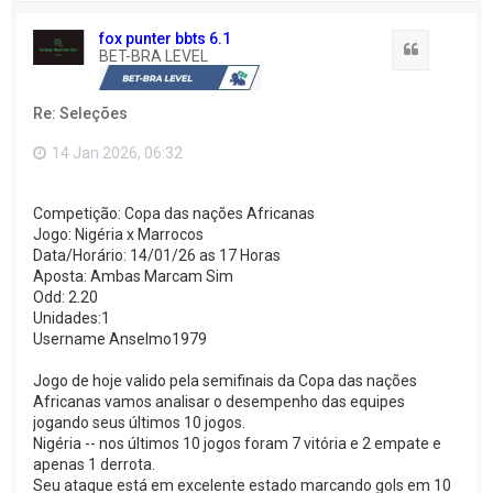
l
t
fox punter bbts 6.1
a
Citação
BET-BRA LEVEL
r
a
o
Re: Seleções
t
o
p
14 Jan 2026, 06:32
o
Competição: Copa das nações Africanas
Jogo: Nigéria x Marrocos
Data/Horário: 14/01/26 as 17 Horas
Aposta: Ambas Marcam Sim
Odd: 2.20
Unidades:1
Username Anselmo1979
Jogo de hoje valido pela semifinais da Copa das nações
Africanas vamos analisar o desempenho das equipes
jogando seus últimos 10 jogos.
Nigéria -- nos últimos 10 jogos foram 7 vitória e 2 empate e
apenas 1 derrota.
Seu ataque está em excelente estado marcando gols em 10