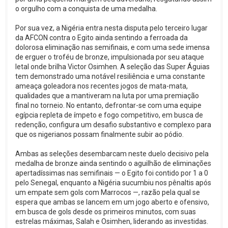
o orgulho com a conquista de uma medalha.
Por sua vez, a Nigéria entra nesta disputa pelo terceiro lugar
da AFCON contra o Egito ainda sentindo a ferroada da
dolorosa eliminação nas semifinais, e com uma sede imensa
de erguer o troféu de bronze, impulsionada por seu ataque
letal onde brilha Victor Osimhen. A seleção das Super Águias
tem demonstrado uma notável resiliência e uma constante
ameaça goleadora nos recentes jogos de mata-mata,
qualidades que a mantiveram na luta por uma premiação
final no torneio. No entanto, defrontar-se com uma equipe
egípcia repleta de ímpeto e fogo competitivo, em busca de
redenção, configura um desafio substantivo e complexo para
que os nigerianos possam finalmente subir ao pódio.
Ambas as seleções desembarcam neste duelo decisivo pela
medalha de bronze ainda sentindo o aguilhão de eliminações
apertadíssimas nas semifinais — o Egito foi contido por 1 a 0
pelo Senegal, enquanto a Nigéria sucumbiu nos pênaltis após
um empate sem gols com Marrocos —, razão pela qual se
espera que ambas se lancem em um jogo aberto e ofensivo,
em busca de gols desde os primeiros minutos, com suas
estrelas máximas, Salah e Osimhen, liderando as investidas.