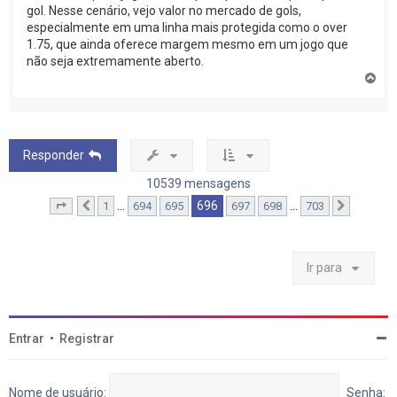
gol. Nesse cenário, vejo valor no mercado de gols,
especialmente em uma linha mais protegida como o over
1.75, que ainda oferece margem mesmo em um jogo que
não seja extremamente aberto.
V
o
l
t
a
r
Responder
a
o
10539 mensagens
t
o
696
…
…
1
694
695
697
698
703
Página
Anterior
696
de
703
Próximo
p
o
Ir para
Entrar
•
Registrar
Nome de usuário:
Senha: