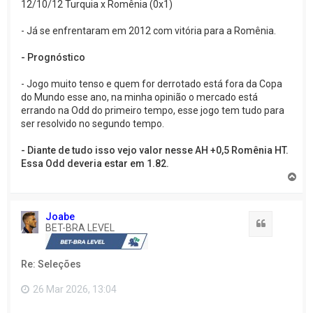
12/10/12 Turquia x Romênia (0x1)
- Já se enfrentaram em 2012 com vitória para a Romênia.
- Prognóstico
- Jogo muito tenso e quem for derrotado está fora da Copa
do Mundo esse ano, na minha opinião o mercado está
errando na Odd do primeiro tempo, esse jogo tem tudo para
ser resolvido no segundo tempo.
- Diante de tudo isso vejo valor nesse AH +0,5 Romênia HT.
Essa Odd deveria estar em 1.82.
V
o
l
t
Joabe
a
Citação
BET-BRA LEVEL
r
a
o
Re: Seleções
t
o
p
26 Mar 2026, 13:04
o