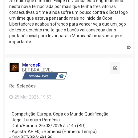
Acredito que o técnico Felipe Luiz ainda está engatinhando
nesta nova temporada por mais que tenha três vitórias
consecutivas o time ainda sofre um pouco contra o Botafogo
um time que estava pensando mais no início da Copa
Libertadores acabou sofrendo para vencer veja que um jogo
de teste acredito muito que o Lanús vai conseguir dar o
pontapé inicial para levar para o Maracanã uma vantagem
importante.
V
o
l
t
MarcosR
a
Citação
BET-BRA LEVEL
r
a
o
Re: Seleções
t
o
p
25 Mar 2026, 19:53
o
- Competição: Europa: Copa do Mundo Qualificação
- Jogo: Turquia x Romênia
- Data/Horário: 26/03/2026 às 14h (BR)
- Aposta: AH +0,5 Romênia (Primeiro Tempo)
- Odd BET-BRA: @1.96