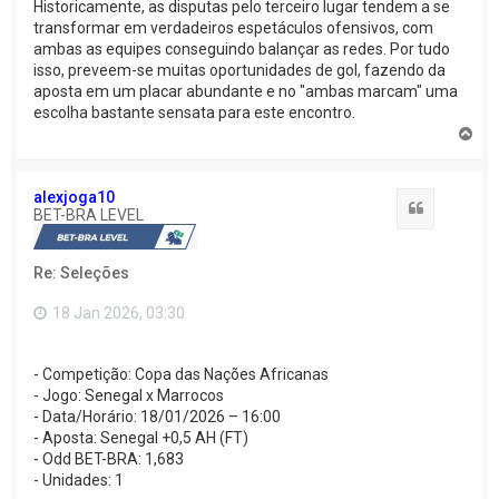
Historicamente, as disputas pelo terceiro lugar tendem a se
transformar em verdadeiros espetáculos ofensivos, com
ambas as equipes conseguindo balançar as redes. Por tudo
isso, preveem-se muitas oportunidades de gol, fazendo da
aposta em um placar abundante e no "ambas marcam" uma
escolha bastante sensata para este encontro.
V
o
l
t
alexjoga10
a
Citação
BET-BRA LEVEL
r
a
o
Re: Seleções
t
o
p
18 Jan 2026, 03:30
o
- Competição: Copa das Nações Africanas
- Jogo: Senegal x Marrocos
- Data/Horário: 18/01/2026 – 16:00
- Aposta: Senegal +0,5 AH (FT)
- Odd BET-BRA: 1,683
- Unidades: 1