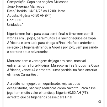
Competição: Copa das nações Africanas
Jogo: Nigéria x Marrocos
Data/Horário: 14/01/25 as 17:00 Horas
Aposta: Nigéria +0,50 AH (FT)
Odd: 1;80
Unidades:1
Nigéria vem forte para essa semi-final, o time vem com 5
vitórias em 5 jogos, para muitos é a melhor equipe da Copa
Africana e tem tudo para chega a Final . Na fase anterior a
seleção da Nigéria eliminou a Argélia por 2x0, vem passando
o carro no seus adversarios .
Marrocos tem a vantagem de joga em casa, mas vai
enfrentar uma forte Nigéria . Marrocoms fez 5 jogos na Copa
Africana, venceu 4 e empatou uma partida, na fase anterior
eliminou Camarões .
Acredito num jogo bem equilibrado, vejo as odds
desajustadas, não vejo Marrocos como favorito . Para esse
jogo tem muito valor o handicap Nigéria +0,50 AH (FT),
acredito que os Nigerianos passe para Final .
V
o