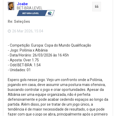
t
Joabe
a
Citação
BET-BRA LEVEL
r
a
o
Re: Seleções
t
o
p
26 Mar 2026, 15:04
o
- Competição: Europa: Copa do Mundo Qualificação
- Jogo: Polônia x Albânia
- Data/Horário: 26/03/2026 às 16:45h
- Aposta: Over 1.75
- Odd BET-BRA: 1.54
- Unidades: 01
Espero gols nesse jogo. Vejo um confronto onde a Polônia,
jogando em casa, deve assumir uma postura mais ofensiva,
buscando controlar o jogo e criar oportunidades. Apesar da
Albânia ser uma equipe organizada, não é perfeita
defensivamente e pode acabar cedendo espaços ao longo da
partida. Além disso, por se tratar de um jogo único, a
tendência é de maior necessidade de resultado, o que pode
fazer com que o jogo se abra, principalmente após o primeiro