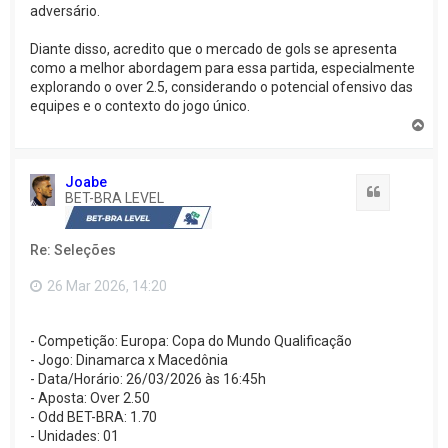
adversário.
Diante disso, acredito que o mercado de gols se apresenta
como a melhor abordagem para essa partida, especialmente
explorando o over 2.5, considerando o potencial ofensivo das
equipes e o contexto do jogo único.
V
o
l
t
Joabe
a
Citação
BET-BRA LEVEL
r
a
o
Re: Seleções
t
o
p
26 Mar 2026, 14:20
o
- Competição: Europa: Copa do Mundo Qualificação
- Jogo: Dinamarca x Macedônia
- Data/Horário: 26/03/2026 às 16:45h
- Aposta: Over 2.50
- Odd BET-BRA: 1.70
- Unidades: 01