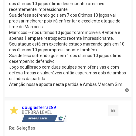
dos últimos 10 jogos ótimo desempenho ofesinvo
recentemente impressionante.
Sua defesa sofrendo gols em 7 dos últimos 10 jogos vai
precisar melhorar pois irá enfrentar o excelente ataque do
time do Marrocos.
Marrocos -- nos últimos 10 jogos foram incríveis 9 vitória e
apenas 1 empate retrospecto recente impressionante.
Seu ataque está em excelente estado marcando gols em 10
dos últimos 10 jogos impressionante também.
Sua defesa sofrendo gols em 1 dos últimos 10 jogos ótimo
desempenho defensivo.
Jogo equilibrado com duas equipes bem ofensivas e com
defesa fracas e vulneráveis então esperamos gols de ambos
os lados da partida.
Atenção nossa aposta nesta partida é Ambas Marcam Sim.
V
o
l
t
douglasferraz89
a
Citação
BET-BRA LEVEL
r
a
o
Re: Seleções
t
o