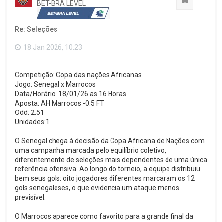
Citação
BET-BRA LEVEL
r
a
o
Re: Seleções
t
o
p
18 Jan 2026, 10:23
o
Competição: Copa das nações Africanas
Jogo: Senegal x Marrocos
Data/Horário: 18/01/26 as 16 Horas
Aposta: AH Marrocos -0.5 FT
Odd: 2.51
Unidades:1
O Senegal chega à decisão da Copa Africana de Nações com
uma campanha marcada pelo equilíbrio coletivo,
diferentemente de seleções mais dependentes de uma única
referência ofensiva. Ao longo do torneio, a equipe distribuiu
bem seus gols: oito jogadores diferentes marcaram os 12
gols senegaleses, o que evidencia um ataque menos
previsível.
O Marrocos aparece como favorito para a grande final da