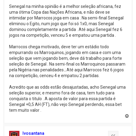
Senegal na minha opinião é a melhor seleção africana, fez
uma ótima Copa das Nações Africana, e não deve se
intimidar por Marrocos joga em casa . Na semi-final Senegal
eliminou o Egito, num jogo que foi só 1x0, mas Senegal
dominou completamente a partida . Até aqui Senegal fez 6
jogos na competição, venceu 5 e empatou uma partida .
Marrocos chega motivado, deve ter um estádio todo
empurrando os Marroquinos, jogando em casa e com uma
seleção que vem jogando bem, deve dá trabalho para forte
seleção de Senegal . Na semi-final os Marroquinos passaram
pela Nigéria nas penalidades ; Até aqui Marrocos fez 6 jogos
na competição, cenceu 4 e empatou 2 partidas.
Acredito que as odds estão desajustadas, acho Senegal uma
seleção superior, e mesmo fora de casa, tem tudo para
conquista o titulo . A aposta de valor para essa partida é
Senegal +0,5 AH (FT), não vejo Senegal perdendo, essa bet
tem muito valor .
V
o
l
t
Ivosantana
a