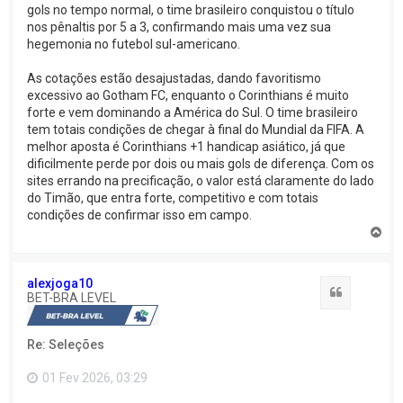
gols no tempo normal, o time brasileiro conquistou o título
nos pênaltis por 5 a 3, confirmando mais uma vez sua
hegemonia no futebol sul-americano.
As cotações estão desajustadas, dando favoritismo
excessivo ao Gotham FC, enquanto o Corinthians é muito
forte e vem dominando a América do Sul. O time brasileiro
tem totais condições de chegar à final do Mundial da FIFA. A
melhor aposta é Corinthians +1 handicap asiático, já que
dificilmente perde por dois ou mais gols de diferença. Com os
sites errando na precificação, o valor está claramente do lado
do Timão, que entra forte, competitivo e com totais
condições de confirmar isso em campo.
V
o
l
t
alexjoga10
a
Citação
BET-BRA LEVEL
r
a
o
Re: Seleções
t
o
p
01 Fev 2026, 03:29
o