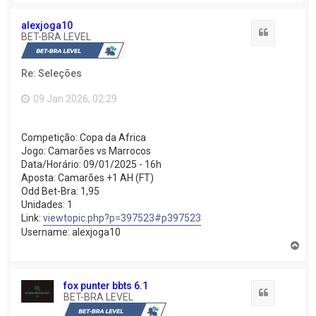
o
t
o
alexjoga10
Citação
p
BET-BRA LEVEL
o
Re: Seleções
09 Jan 2026, 02:29
Competição: Copa da Africa
Jogo: Camarões vs Marrocos
Data/Horário: 09/01/2025 - 16h
Aposta: Camarões +1 AH (FT)
Odd Bet-Bra: 1,95
Unidades: 1
Link:
viewtopic.php?p=397523#p397523
Username: alexjoga10
V
o
l
t
fox punter bbts 6.1
a
Citação
BET-BRA LEVEL
r
a