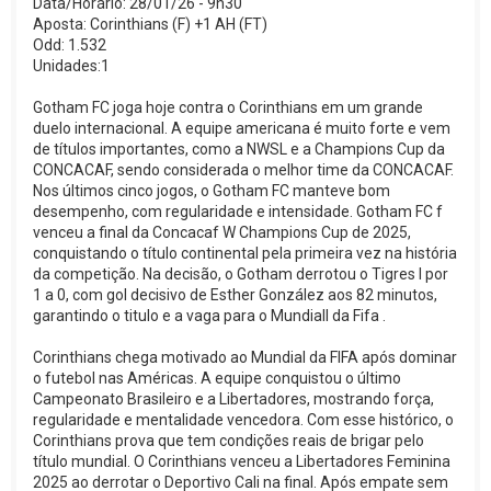
Data/Horário: 28/01/26 - 9h30
Aposta: Corinthians (F) +1 AH (FT)
Odd: 1.532
Unidades:1
Gotham FC joga hoje contra o Corinthians em um grande
duelo internacional. A equipe americana é muito forte e vem
de títulos importantes, como a NWSL e a Champions Cup da
CONCACAF, sendo considerada o melhor time da CONCACAF.
Nos últimos cinco jogos, o Gotham FC manteve bom
desempenho, com regularidade e intensidade. Gotham FC f
venceu a final da Concacaf W Champions Cup de 2025,
conquistando o título continental pela primeira vez na história
da competição. Na decisão, o Gotham derrotou o Tigres l por
1 a 0, com gol decisivo de Esther González aos 82 minutos,
garantindo o titulo e a vaga para o Mundiall da Fifa .
Corinthians chega motivado ao Mundial da FIFA após dominar
o futebol nas Américas. A equipe conquistou o último
Campeonato Brasileiro e a Libertadores, mostrando força,
regularidade e mentalidade vencedora. Com esse histórico, o
Corinthians prova que tem condições reais de brigar pelo
título mundial. O Corinthians venceu a Libertadores Feminina
2025 ao derrotar o Deportivo Cali na final. Após empate sem