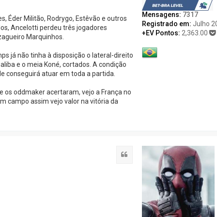
Mensagens:
7317
, Éder Militão, Rodrygo, Estêvão e outros
Registrado em:
Julho 2
, Ancelotti perdeu três jogadores
+EV Pontos:
2,363.00
 zagueiro Marquinhos.
á não tinha à disposição o lateral-direito
aliba e o meia Koné, cortados. A condição
 conseguirá atuar em toda a partida.
ue os oddmaker acertaram, vejo a França no
campo assim vejo valor na vitória da
Citação