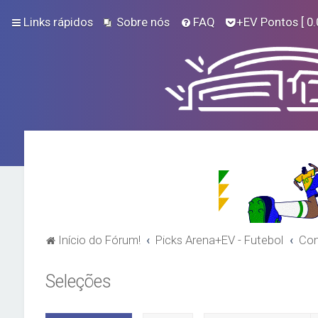
Links rápidos
Sobre nós
FAQ
+EV Pontos
[ 0.
Início do Fórum!
Picks Arena+EV - Futebol
Com
Seleções