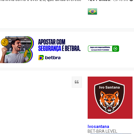
Citação
Ivosantana
BET-BRA LEVEL