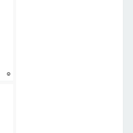
V
o
l
t
a
r
a
o
t
o
p
o