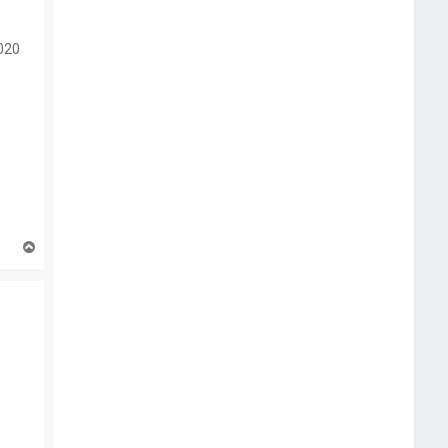
020
V
o
l
t
a
r
a
o
t
o
p
o