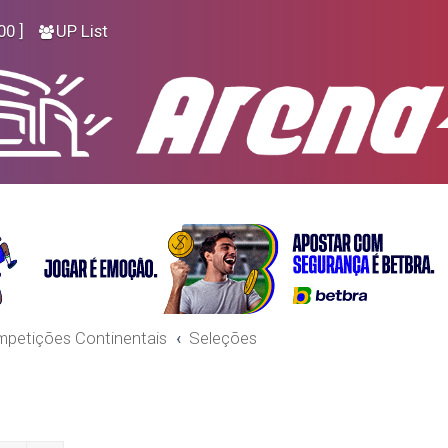
00 ]
UP List
petições Continentais
Seleções