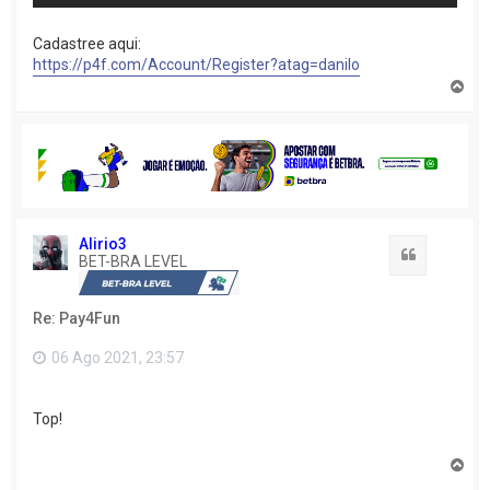
Cadastree aqui:
https://p4f.com/Account/Register?atag=danilo
V
o
l
t
a
r
a
o
t
o
Alirio3
Citação
p
BET-BRA LEVEL
o
Re: Pay4Fun
06 Ago 2021, 23:57
Top!
V
o