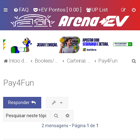
FAQ
+EV Pontos
[ 0.00 ]
UP List
P
Início do Fórum!
Bookies/Plataformas
Carteiras Virtuais
Pay4Fun
e
s
Pay4Fun
q
u
Responder
i
s
Pesquisar
Pesquisa avançada
a
2 mensagens • Página
1
de
1
r