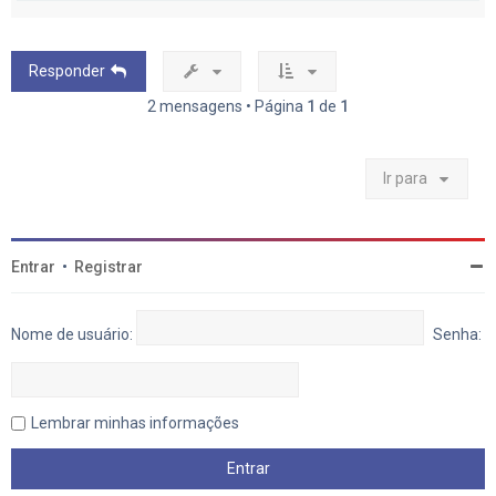
l
t
a
r
Responder
a
o
2 mensagens • Página
1
de
1
t
o
p
o
Ir para
Entrar
•
Registrar
Nome de usuário:
Senha:
Lembrar minhas informações