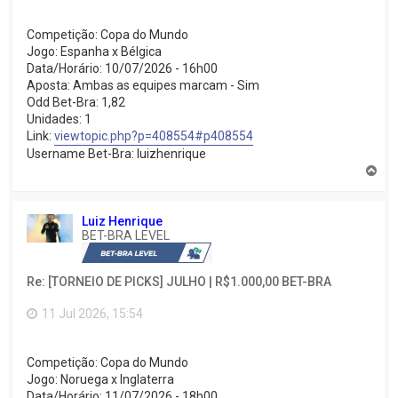
Competição: Copa do Mundo
Jogo: Espanha x Bélgica
Data/Horário: 10/07/2026 - 16h00
Aposta: Ambas as equipes marcam - Sim
Odd Bet-Bra: 1,82
Unidades: 1
Link:
viewtopic.php?p=408554#p408554
Username Bet-Bra: luizhenrique
V
o
l
t
Luiz Henrique
a
BET-BRA LEVEL
r
a
o
Re: [TORNEIO DE PICKS] JULHO | R$1.000,00 BET-BRA
t
o
p
11 Jul 2026, 15:54
o
Competição: Copa do Mundo
Jogo: Noruega x Inglaterra
Data/Horário: 11/07/2026 - 18h00