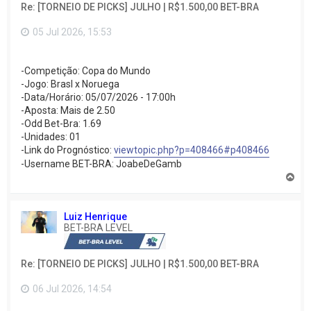
Re: [TORNEIO DE PICKS] JULHO | R$1.500,00 BET-BRA
t
o
p
05 Jul 2026, 15:53
o
-Competição: Copa do Mundo
-Jogo: Brasl x Noruega
-Data/Horário: 05/07/2026 - 17:00h
-Aposta: Mais de 2.50
-Odd Bet-Bra: 1.69
-Unidades: 01
-Link do Prognóstico:
viewtopic.php?p=408466#p408466
-Username BET-BRA: JoabeDeGamb
V
o
l
t
Luiz Henrique
a
BET-BRA LEVEL
r
a
o
Re: [TORNEIO DE PICKS] JULHO | R$1.500,00 BET-BRA
t
o
p
06 Jul 2026, 14:54
o