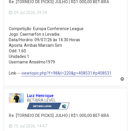
Re: [TORNEIO DE PICKS] JULHO | R$1.000,00 BET-BRA
t
o
p
09 Jul 2026, 09:24
o
Competição: Europa Conference League
Jogo: Caernarfon x Levadia
Data/Horário: 09/07/26 às 14:30 Horas
Aposta: Ambas Marcam Sim
Odd: 1.60
Unidades:1
Username Anselmo1979
Link---
viewtopic.php?f=98&t=220&p=408531#p408531
V
o
l
t
Luiz Henrique
a
BET-BRA LEVEL
r
a
o
Re: [TORNEIO DE PICKS] JULHO | R$1.000,00 BET-BRA
t
o
p
10 Jul 2026, 14:47
o