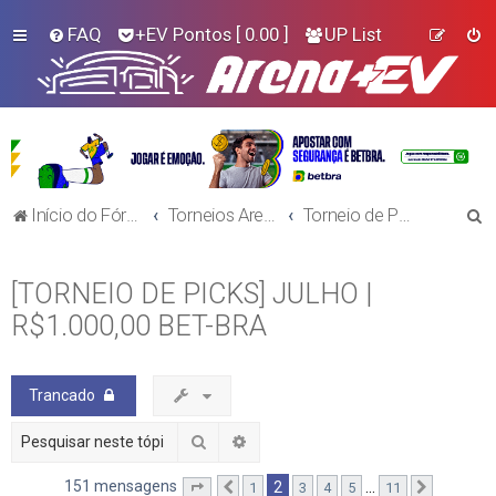
FAQ
+EV Pontos
[ 0.00 ]
UP List
P
Início do Fórum!
Torneios Arena+EV
Torneio de Picks (BET-BRA)
e
s
[TORNEIO DE PICKS] JULHO |
q
R$1.000,00 BET-BRA
u
i
Trancado
s
a
Pesquisar
Pesquisa avançada
r
151 mensagens
2
…
1
3
4
5
11
Página
Anterior
2
de
11
Próximo