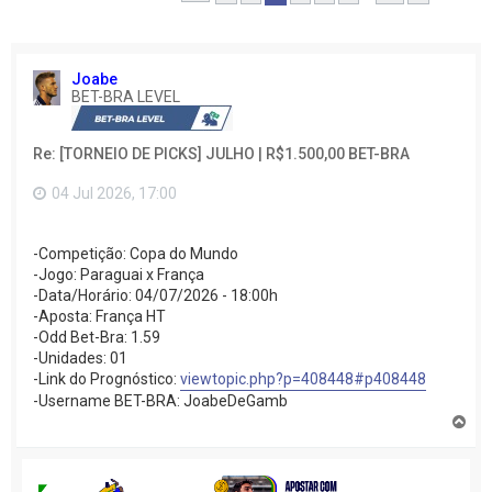
Joabe
BET-BRA LEVEL
Re: [TORNEIO DE PICKS] JULHO | R$1.500,00 BET-BRA
04 Jul 2026, 17:00
-Competição: Copa do Mundo
-Jogo: Paraguai x França
-Data/Horário: 04/07/2026 - 18:00h
-Aposta: França HT
-Odd Bet-Bra: 1.59
-Unidades: 01
-Link do Prognóstico:
viewtopic.php?p=408448#p408448
-Username BET-BRA: JoabeDeGamb
V
o
l
t
a