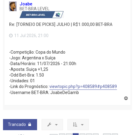
t
Joabe
a
BET-BRA LEVEL
r
a
o
Re: [TORNEIO DE PICKS] JULHO | R$1.000,00 BET-BRA
t
o
p
11 Jul 2026, 21:00
o
-Competição: Copa do Mundo
-Jogo: Argentina x Suíça
-Data/Horário: 11/07/2026 - 21:00h
-Aposta: Suiça +1,25
-Odd Bet-Bra: 1.50
-Unidades: 01
-Link do Prognóstico:
viewtopic.php?p=408589#p408589
-Username BET-BRA: JoabeDeGamb
V
o
l
t
a
r
Trancado
a
o