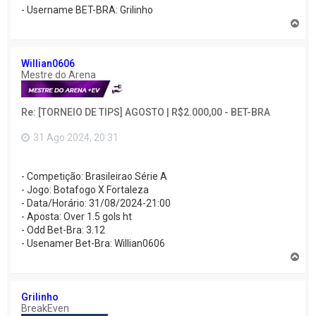
- Username BET-BRA: Grilinho
V
o
l
t
Willian0606
a
Mestre do Arena
r
a
o
Re: [TORNEIO DE TIPS] AGOSTO | R$2.000,00 - BET-BRA
t
o
p
31 Ago 2024, 20:31
o
- Competição: Brasileirao Série A
- Jogo: Botafogo X Fortaleza
- Data/Horário: 31/08/2024-21:00
- Aposta: Over 1.5 gols ht
- Odd Bet-Bra: 3.12
- Usenamer Bet-Bra: Willian0606
V
o
l
t
Grilinho
a
BreakEven
r