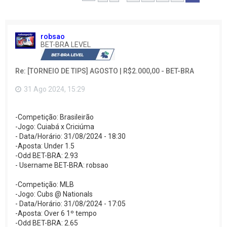
robsao
BET-BRA LEVEL
Re: [TORNEIO DE TIPS] AGOSTO | R$2.000,00 - BET-BRA
31 Ago 2024, 15:29
-Competição: Brasileirão
-Jogo: Cuiabá x Criciúma
- Data/Horário: 31/08/2024 - 18:30
-Aposta: Under 1.5
-Odd BET-BRA: 2.93
- Username BET-BRA: robsao
-Competição: MLB
-Jogo: Cubs @ Nationals
- Data/Horário: 31/08/2024 - 17:05
-Aposta: Over 6 1º tempo
-Odd BET-BRA: 2.65