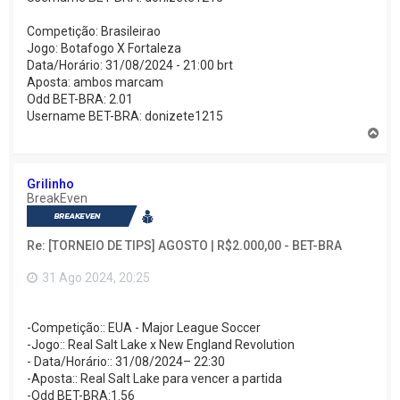
Competição: Brasileirao
Jogo: Botafogo X Fortaleza
Data/Horário: 31/08/2024 - 21:00 brt
Aposta: ambos marcam
Odd BET-BRA: 2.01
Username BET-BRA: donizete1215
V
o
l
t
Grilinho
a
BreakEven
r
a
o
Re: [TORNEIO DE TIPS] AGOSTO | R$2.000,00 - BET-BRA
t
o
p
31 Ago 2024, 20:25
o
-Competição:: EUA - Major League Soccer
-Jogo:: Real Salt Lake x New England Revolution
- Data/Horário:: 31/08/2024– 22:30
-Aposta:: Real Salt Lake para vencer a partida
-Odd BET-BRA:1.56