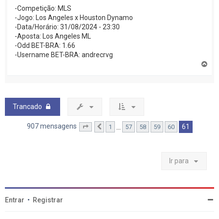
-Competição: MLS
-Jogo: Los Angeles x Houston Dynamo
-Data/Horário: 31/08/2024 - 23:30
-Aposta: Los Angeles ML
-Odd BET-BRA: 1.66
-Username BET-BRA: andrecrvg
V
o
l
t
a
r
Trancado
a
o
t
907 mensagens
61
…
1
57
58
59
60
Página
Anterior
61
de
61
o
p
o
Ir para
Entrar
•
Registrar