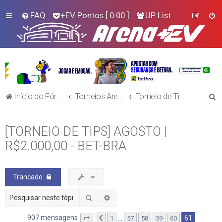
FAQ
+EV Pontos
[ 0.00 ]
UP List
P
Início do Fórum!
Torneios Arena+EV
Torneio de Tips (BET-BRA)
e
s
[TORNEIO DE TIPS] AGOSTO |
q
R$2.000,00 - BET-BRA
u
i
Trancado
s
a
Pesquisar
Pesquisa avançada
r
907 mensagens
61
…
1
57
58
59
60
Página
Anterior
61
de
61