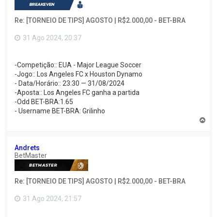
a
o
Re: [TORNEIO DE TIPS] AGOSTO | R$2.000,00 - BET-BRA
t
o
p
31 Ago 2024, 20:37
o
-Competição:: EUA - Major League Soccer
-Jogo:: Los Angeles FC x Houston Dynamo
- Data/Horário:: 23:30 — 31/08/2024
-Aposta:: Los Angeles FC ganha a partida
-Odd BET-BRA:1.65
- Username BET-BRA: Grilinho
V
o
l
t
Andrets
a
BetMaster
r
a
o
Re: [TORNEIO DE TIPS] AGOSTO | R$2.000,00 - BET-BRA
t
o
p
31 Ago 2024, 21:57
o