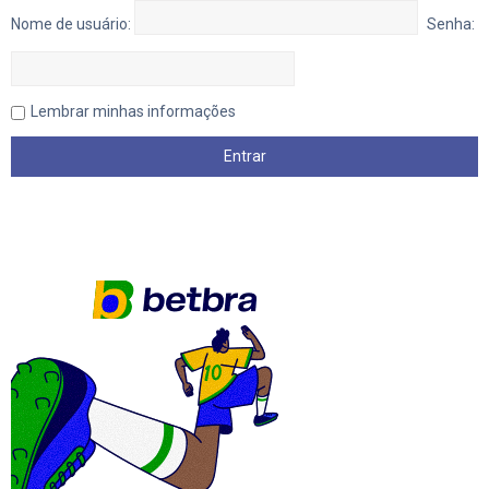
Nome de usuário:
Senha:
Lembrar minhas informações