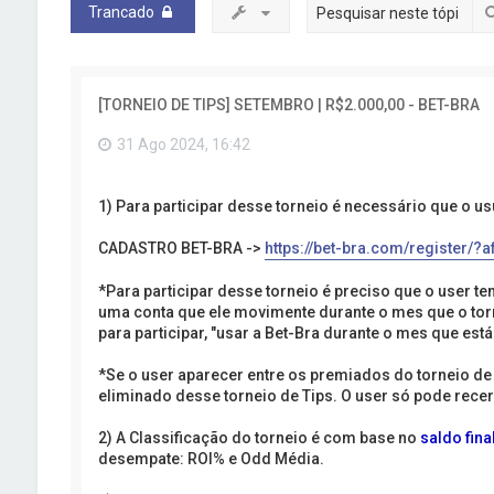
Trancado
[TORNEIO DE TIPS] SETEMBRO | R$2.000,00 - BET-BRA
31 Ago 2024, 16:42
1) Para participar desse torneio é necessário que o us
CADASTRO BET-BRA ->
https://bet-bra.com/register/?
*Para participar desse torneio é preciso que o user te
uma conta que ele movimente durante o mes que o torn
para participar, "usar a Bet-Bra durante o mes que está
*Se o user aparecer entre os premiados do torneio de
eliminado desse torneio de Tips. O user só pode rece
2) A Classificação do torneio é com base no
saldo fina
desempate: ROI% e Odd Média.