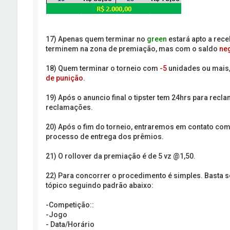
17) Apenas quem terminar no
green
estará apto a rece
terminem na zona de premiação, mas com o saldo
neg
18) Quem terminar o torneio com
-5
unidades ou mais,
de punição
.
19) Após o anuncio final o tipster tem 24hrs para recl
reclamações.
20) Após o fim do torneio, entraremos em contato com 
processo de entrega dos prêmios.
21) O rollover da premiação é de 5 vz @1,50.
22) Para concorrer o procedimento é simples. Basta s
tópico seguindo padrão abaixo:
-Competição::
-Jogo
- Data/Horário