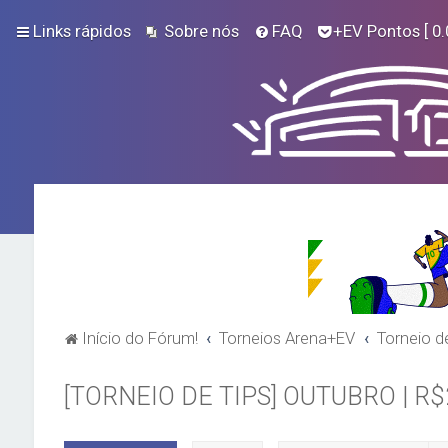
Links rápidos
Sobre nós
FAQ
+EV Pontos
[ 0.
Início do Fórum!
Torneios Arena+EV
Torneio d
[TORNEIO DE TIPS] OUTUBRO | R$2