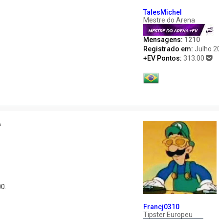
TalesMichel
Mestre do Arena
Mensagens:
1210
Registrado em:
Julho 2
+EV Pontos:
313.00
A
0.
Francj0310
Tipster Europeu