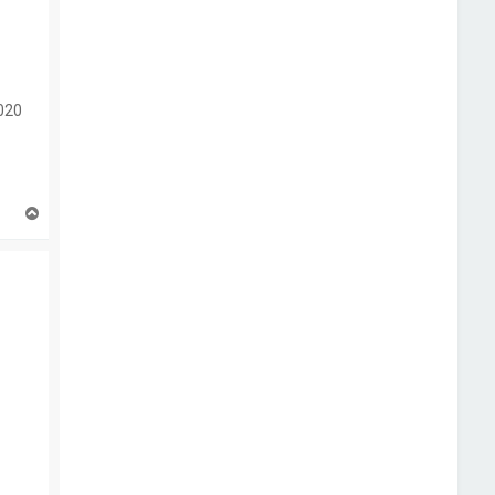
020
V
o
l
t
a
r
a
o
t
o
p
o