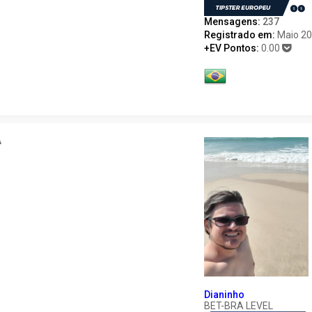
Mensagens:
237
Registrado em:
Maio 2
+EV Pontos:
0.00
A
Dianinho
BET-BRA LEVEL