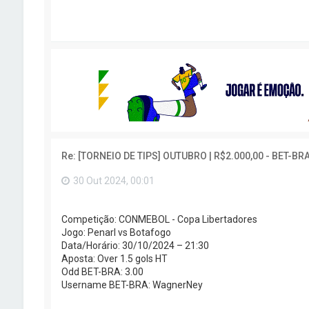
Re: [TORNEIO DE TIPS] OUTUBRO | R$2.000,00 - BET-BR
30 Out 2024, 00:01
Competição: CONMEBOL - Copa Libertadores
Jogo: Penarl vs Botafogo
Data/Horário: 30/10/2024 – 21:30
Aposta: Over 1.5 gols HT
Odd BET-BRA: 3.00
Username BET-BRA: WagnerNey