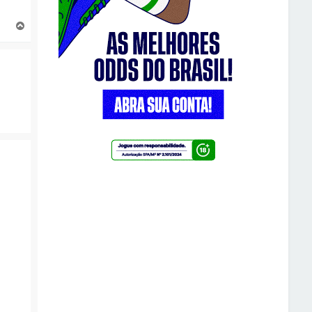
V
o
l
t
a
r
a
o
t
o
p
o