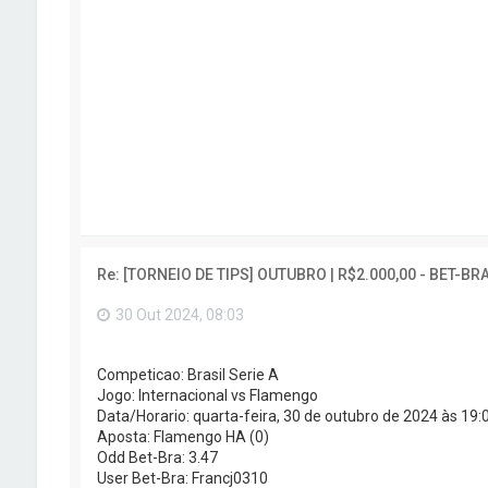
Re: [TORNEIO DE TIPS] OUTUBRO | R$2.000,00 - BET-BR
30 Out 2024, 08:03
Competicao: Brasil Serie A
Jogo: Internacional vs Flamengo
Data/Horario: quarta-feira, 30 de outubro de 2024 às 19:0
Aposta: Flamengo HA (0)
Odd Bet-Bra: 3.47
User Bet-Bra: Francj0310