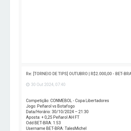
Re: [TORNEIO DE TIPS] OUTUBRO | R$2.000,00 - BET-BR
30 Out 2024, 07:40
Competição: CONMEBOL - Copa Libertadores
Jogo: Peñarol vs Botafogo
Data/Horário: 30/10/2024 – 21:30
Aposta: + 0,25 Peñarol AH FT
Odd BET-BRA: 1.53
Username BET-BRA: TalesMichel