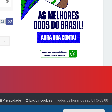
V
o
l
t
a
r
53
52
a
o
t
o
a
p
o
Privacidade
Excluir cookies
Todos os horários são
UTC-03:00