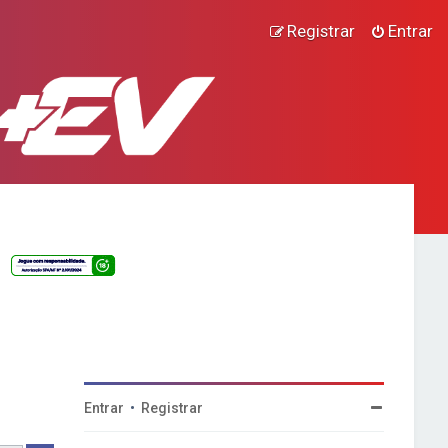
Registrar
Entrar
Entrar
•
Registrar