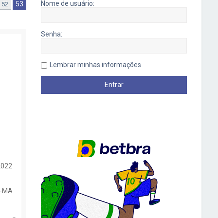
Nome de usuário:
53
52
Senha:
Lembrar minhas informações
2022
z-MA