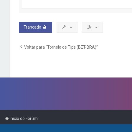
Trancado
Voltar para “Torneio de Tips (BET-BRA)”
Início do Fórum!