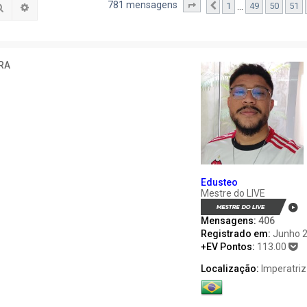
781 mensagens
…
1
49
50
51
Pesquisar
Pesquisa avançada
Página
Anterior
53
de
53
BRA
Edusteo
Mestre do LIVE
Mensagens:
406
Registrado em:
Junho 
+EV Pontos:
113.00
Localização:
Imperatri