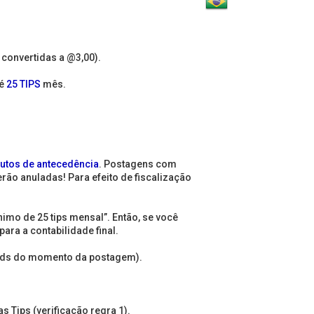
convertidas a @3,00).
 é
25 TIPS
mês.
utos de antecedência
. Postagens com
o anuladas! Para efeito de fiscalização
imo de 25 tips mensal”. Então, se você
ara a contabilidade final.
ds do momento da postagem).
s Tips (verificação regra 1).