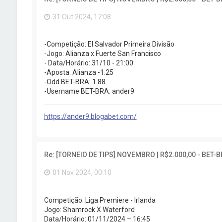
31 Out 2024, 17:08
-Competição: El Salvador Primeira Divisão
-Jogo: Alianza x Fuerte San Francisco
- Data/Horário: 31/10 - 21:00
-Aposta: Alianza -1.25
-Odd BET-BRA: 1.88
-Username BET-BRA: ander9
https://ander9.blogabet.com/
Re: [TORNEIO DE TIPS] NOVEMBRO | R$2.000,00 - BET-
01 Nov 2024, 00:10
Competição: Liga Premiere - Irlanda
Jogo: Shamrock X Waterford
Data/Horário: 01/11/2024 – 16:45