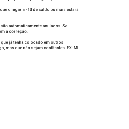
e que chegar a -10 de saldo ou mais estará
s são automaticamente anulados. Se
om a correção.
 que já tenha colocado em outros
o, mas que não sejam confitantes. EX: ML