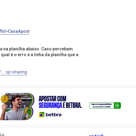
affid=CasaApost
a na planilha abaixo. Caso percebam
ual é o erro e a linha da planilha que a
... sp=sharing
BRA