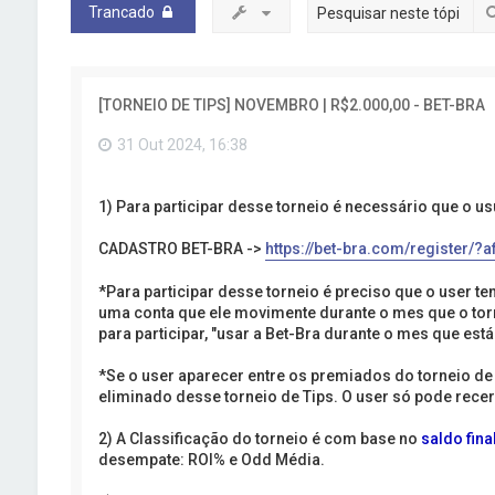
Trancado
[TORNEIO DE TIPS] NOVEMBRO | R$2.000,00 - BET-BRA
31 Out 2024, 16:38
1) Para participar desse torneio é necessário que o us
CADASTRO BET-BRA ->
https://bet-bra.com/register/?
*Para participar desse torneio é preciso que o user te
uma conta que ele movimente durante o mes que o torn
para participar, "usar a Bet-Bra durante o mes que está
*Se o user aparecer entre os premiados do torneio de
eliminado desse torneio de Tips. O user só pode rece
2) A Classificação do torneio é com base no
saldo fina
desempate: ROI% e Odd Média.