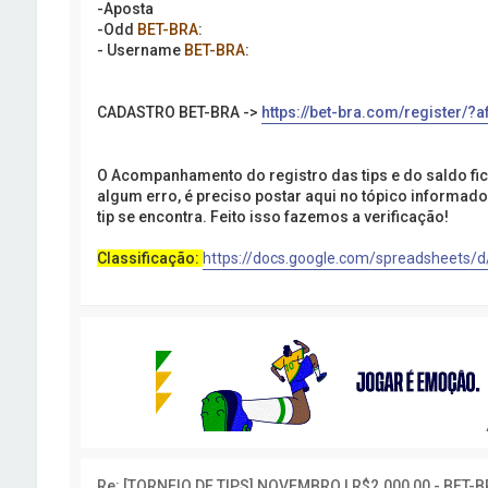
-Aposta
-Odd
BET-BRA
:
- Username
BET-BRA
:
CADASTRO BET-BRA ->
https://bet-bra.com/register/?
O Acompanhamento do registro das tips e do saldo fic
algum erro, é preciso postar aqui no tópico informado q
tip se encontra. Feito isso fazemos a verificação!
Classificação:
https://docs.google.com/spreadsheets/d/ 
Re: [TORNEIO DE TIPS] NOVEMBRO | R$2.000,00 - BET-