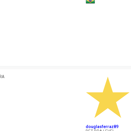
BRA
douglasferraz89