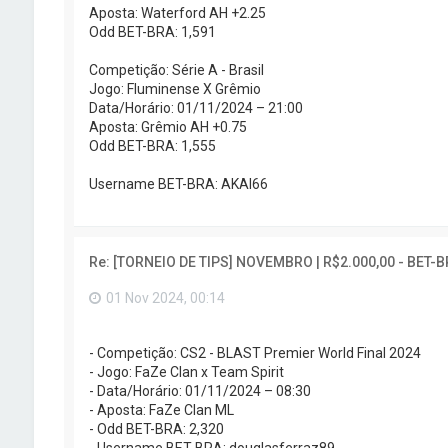
Aposta: Waterford AH +2.25
Odd BET-BRA: 1,591
Competição: Série A - Brasil
Jogo: Fluminense X Grêmio
Data/Horário: 01/11/2024 – 21:00
Aposta: Grêmio AH +0.75
Odd BET-BRA: 1,555
Username BET-BRA: AKAI66
Re: [TORNEIO DE TIPS] NOVEMBRO | R$2.000,00 - BET-
01 Nov 2024, 00:14
- Competição: CS2 - BLAST Premier World Final 2024
- Jogo: FaZe Clan x Team Spirit
- Data/Horário: 01/11/2024 – 08:30
- Aposta: FaZe Clan ML
- Odd BET-BRA: 2,320