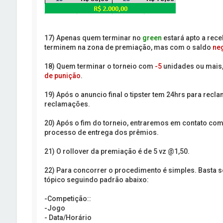
17) Apenas quem terminar no
green
estará apto a rece
terminem na zona de premiação, mas com o saldo
neg
18) Quem terminar o torneio com
-5
unidades ou mais,
de punição
.
19) Após o anuncio final o tipster tem 24hrs para recl
reclamações.
20) Após o fim do torneio, entraremos em contato com 
processo de entrega dos prêmios.
21) O rollover da premiação é de 5 vz @1,50.
22) Para concorrer o procedimento é simples. Basta s
tópico seguindo padrão abaixo:
-Competição::
-Jogo
- Data/Horário