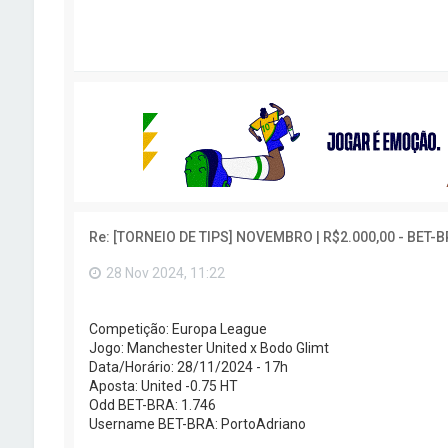
Re: [TORNEIO DE TIPS] NOVEMBRO | R$2.000,00 - BET-
28 Nov 2024, 11:22
Competição: Europa League
Jogo: Manchester United x Bodo Glimt
Data/Horário: 28/11/2024 - 17h
Aposta: United -0.75 HT
Odd BET-BRA: 1.746
Username BET-BRA: PortoAdriano