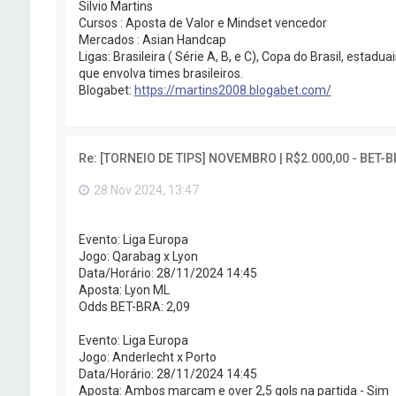
Silvio Martins
Cursos : Aposta de Valor e Mindset vencedor
Mercados : Asian Handcap
Ligas: Brasileira ( Série A, B, e C), Copa do Brasil, esta
que envolva times brasileiros.
Blogabet:
https://martins2008.blogabet.com/
Re: [TORNEIO DE TIPS] NOVEMBRO | R$2.000,00 - BET-
28 Nov 2024, 13:47
Evento: Liga Europa
Jogo: Qarabag x Lyon
Data/Horário: 28/11/2024 14:45
Aposta: Lyon ML
Odds BET-BRA: 2,09
Evento: Liga Europa
Jogo: Anderlecht x Porto
Data/Horário: 28/11/2024 14:45
Aposta: Ambos marcam e over 2,5 gols na partida - Sim