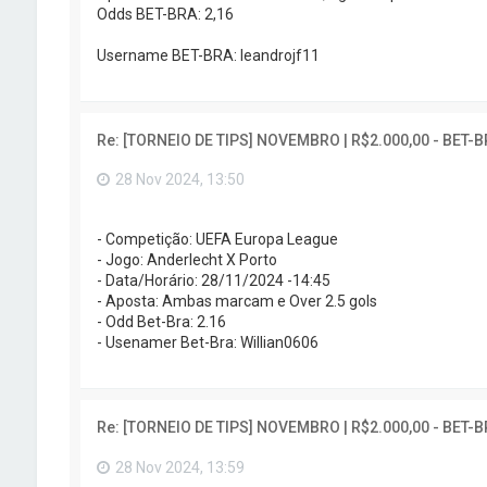
Odds BET-BRA: 2,16
Username BET-BRA: leandrojf11
Re: [TORNEIO DE TIPS] NOVEMBRO | R$2.000,00 - BET-
28 Nov 2024, 13:50
- Competição: UEFA Europa League
- Jogo: Anderlecht X Porto
- Data/Horário: 28/11/2024 -14:45
- Aposta: Ambas marcam e Over 2.5 gols
- Odd Bet-Bra: 2.16
- Usenamer Bet-Bra: Willian0606
Re: [TORNEIO DE TIPS] NOVEMBRO | R$2.000,00 - BET-
28 Nov 2024, 13:59