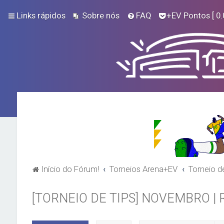
Links rápidos
Sobre nós
FAQ
+EV Pontos
[ 0.
Início do Fórum!
Torneios Arena+EV
Torneio d
[TORNEIO DE TIPS] NOVEMBRO | R