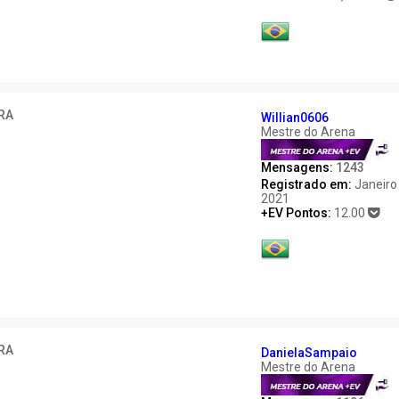
BRA
Willian0606
Mestre do Arena
Mensagens:
1243
Registrado em:
Janeiro
2021
+EV Pontos:
12.00
BRA
DanielaSampaio
Mestre do Arena