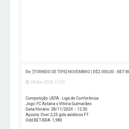
Re: [TORNEIO DE TIPS] NOVEMBRO | R$2.000,00 - BET-
28 Nov 2024, 11:52
Competição: UEFA - Liga de Conferência
Jogo: FC Astana x Vitória Guimarães
Data/Horário: 28/11/2024 – 12:30
Aposta: Over 2,25 gols asiáticos FT
Odd BET-BRA: 1,980