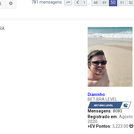
781 mensagens
50
…
1
48
49
51
52
Pesquisar
Pesquisa avançada
Página
Anterior
50
de
53
BRA
Dianinho
BET-BRA LEVEL
Mensagens:
8083
Registrado em:
Agosto
2020
+EV Pontos:
3,223.00