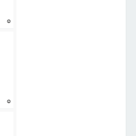
V
o
l
t
a
r
a
o
t
o
p
o
V
o
l
t
a
r
a
o