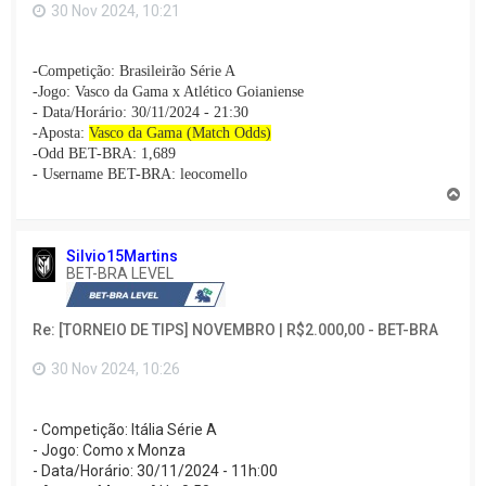
p
30 Nov 2024, 10:21
o
-Competição: Brasileirão Série A
-Jogo: Vasco da Gama x Atlético Goianiense
- Data/Horário: 30/11/2024 - 21:30
-Aposta:
Vasco da Gama (Match Odds)
-Odd BET-BRA: 1,689
- Username BET-BRA: leocomello
V
o
l
t
Silvio15Martins
a
BET-BRA LEVEL
r
a
o
Re: [TORNEIO DE TIPS] NOVEMBRO | R$2.000,00 - BET-BRA
t
o
p
30 Nov 2024, 10:26
o
- Competição: Itália Série A
- Jogo: Como x Monza
- Data/Horário: 30/11/2024 - 11h:00