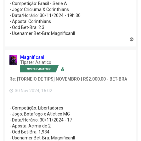
- Competição: Brasil - Série A
- Jogo: Criciúma X Corinthians
- Data/Horário: 30/11/2024 - 19h:30
- Aposta: Corinthians
- Odd Bet-Bra: 2.3
- Usenamer Bet-Bra: MagnificanII
V
o
l
t
MagnificanII
a
Tipster Asiatico
r
a
o
Re: [TORNEIO DE TIPS] NOVEMBRO | R$2.000,00 - BET-BRA
t
o
p
30 Nov 2024, 16:02
o
- Competição: Libertadores
- Jogo: Botafogo x Atletico MG
- Data/Horário: 30/11/2024 - 17
- Aposta: Acima de 2
- Odd Bet-Bra: 1,934
- Usenamer Bet-Bra: MagnificanII