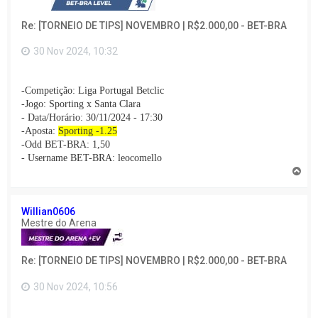
a
o
Re: [TORNEIO DE TIPS] NOVEMBRO | R$2.000,00 - BET-BRA
t
o
p
30 Nov 2024, 10:32
o
-Competição: Liga Portugal Betclic
-Jogo: Sporting x Santa Clara
- Data/Horário: 30/11/2024 - 17:30
-Aposta:
Sporting -1.25
-Odd BET-BRA: 1,50
- Username BET-BRA: leocomello
V
o
l
t
Willian0606
a
Mestre do Arena
r
a
o
Re: [TORNEIO DE TIPS] NOVEMBRO | R$2.000,00 - BET-BRA
t
o
p
30 Nov 2024, 10:56
o