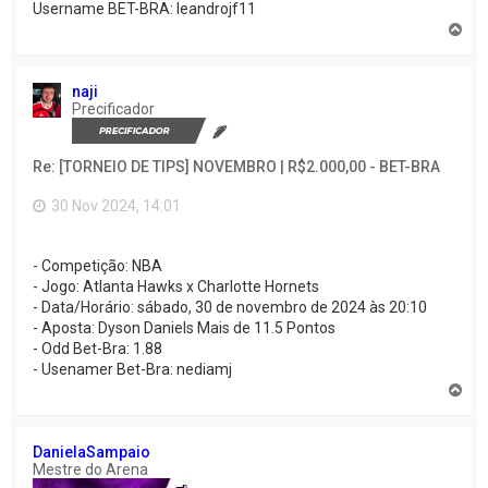
Username BET-BRA: leandrojf11
V
o
l
t
naji
a
Precificador
r
a
o
Re: [TORNEIO DE TIPS] NOVEMBRO | R$2.000,00 - BET-BRA
t
o
p
30 Nov 2024, 14:01
o
- Competição: NBA
- Jogo: Atlanta Hawks x Charlotte Hornets
- Data/Horário: sábado, 30 de novembro de 2024 às 20:10
- Aposta: Dyson Daniels Mais de 11.5 Pontos
- Odd Bet-Bra: 1.88
- Usenamer Bet-Bra: nediamj
V
o
l
t
DanielaSampaio
a
Mestre do Arena
r