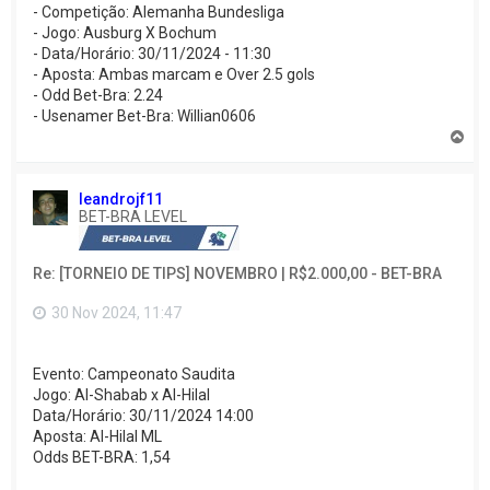
- Competição: Alemanha Bundesliga
- Jogo: Ausburg X Bochum
- Data/Horário: 30/11/2024 - 11:30
- Aposta: Ambas marcam e Over 2.5 gols
- Odd Bet-Bra: 2.24
- Usenamer Bet-Bra: Willian0606
V
o
l
t
leandrojf11
a
BET-BRA LEVEL
r
a
o
Re: [TORNEIO DE TIPS] NOVEMBRO | R$2.000,00 - BET-BRA
t
o
p
30 Nov 2024, 11:47
o
Evento: Campeonato Saudita
Jogo: Al-Shabab x Al-Hilal
Data/Horário: 30/11/2024 14:00
Aposta: Al-Hilal ML
Odds BET-BRA: 1,54