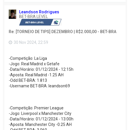
l
t
Leandson Rodrigues
a
BET-BRA LEVEL
r
a
o
Re: [TORNEIO DE TIPS] DEZEMBRO | R$2.000,00 - BET-BRA
t
o
p
30 Nov 2024, 22:59
o
-Competição: La Liga
-Jogo: Real Madrid x Getafe
-Data/Horário: 01/12/2024 - 12:15h
-Aposta: Real Madrid -1.25 AH
-Odd BET-BRA: 1.813
-Username BET-BRA: leandson69
-Competição: Premier League
-Jogo: Liverpool x Manchester City
-Data/Horário: 01/12/2024 - 13:00h
-Aposta: Manchester City -0.25 AH
-Odd BET-BRA: 3.060