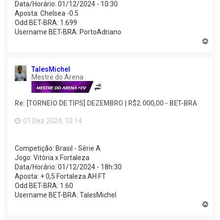
Data/Horário: 01/12/2024 - 10:30
Aposta: Chelsea -0.5
Odd BET-BRA: 1.699
Username BET-BRA: PortoAdriano
V
o
l
t
TalesMichel
a
Mestre do Arena
r
a
o
Re: [TORNEIO DE TIPS] DEZEMBRO | R$2.000,00 - BET-BRA
t
o
p
01 Dez 2024, 10:14
o
Competição: Brasil - Série A
Jogo: Vitória x Fortaleza
Data/Horário: 01/12/2024 - 18h:30
Aposta: + 0,5 Fortaleza AH FT
Odd BET-BRA: 1.60
Username BET-BRA: TalesMichel
V
o
l