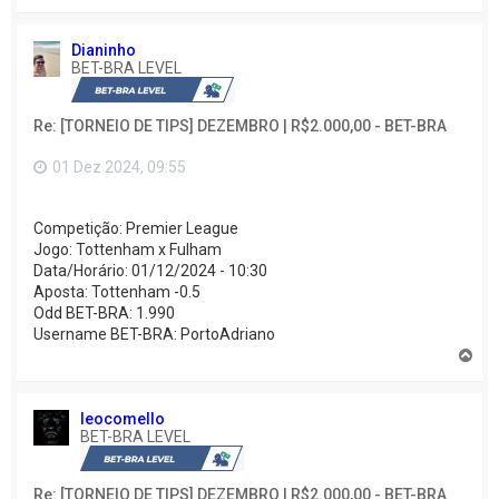
o
l
t
Dianinho
a
BET-BRA LEVEL
r
a
o
Re: [TORNEIO DE TIPS] DEZEMBRO | R$2.000,00 - BET-BRA
t
o
p
01 Dez 2024, 09:55
o
Competição: Premier League
Jogo: Tottenham x Fulham
Data/Horário: 01/12/2024 - 10:30
Aposta: Tottenham -0.5
Odd BET-BRA: 1.990
Username BET-BRA: PortoAdriano
V
o
l
t
leocomello
a
BET-BRA LEVEL
r
a
o
Re: [TORNEIO DE TIPS] DEZEMBRO | R$2.000,00 - BET-BRA
t