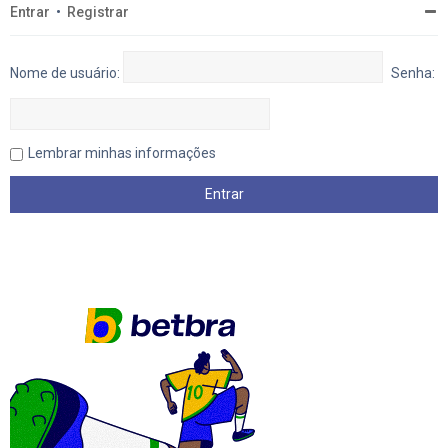
Entrar
•
Registrar
Nome de usuário:
Senha:
Lembrar minhas informações