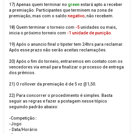
17) Apenas quem terminar no
green
estará apto a receber
a premiação. Participantes que terminem na zona de
premiação, mas com o saldo
negativo
, não recebem.
18) Quem terminar o torneio com
-5
unidades ou mais,
inicia o próximo torneio com
-1 unidade de punição
.
19) Após o anuncio final o tipster tem 24hrs para reclamar.
Após esse prazo não serão aceitas reclamações.
20) Após o fim do torneio, entraremos em contato com os
vencedores via email para finalizar o processo de entrega
dos prêmios.
21) O rollover da premiação é de 5 vz @1,50.
22) Para concorrer o procedimento é simples. Basta
seguir as regras e fazer a postagem nesse tópico
seguindo padrão abaixo:
-Competição::
-Jogo
- Data/Horário