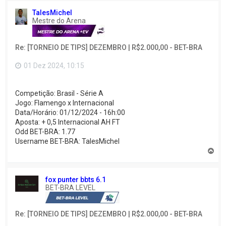
t
TalesMichel
a
Mestre do Arena
r
a
o
Re: [TORNEIO DE TIPS] DEZEMBRO | R$2.000,00 - BET-BRA
t
o
p
01 Dez 2024, 10:15
o
Competição: Brasil - Série A
Jogo: Flamengo x Internacional
Data/Horário: 01/12/2024 - 16h:00
Aposta: + 0,5 Internacional AH FT
Odd BET-BRA: 1.77
Username BET-BRA: TalesMichel
V
o
l
t
fox punter bbts 6.1
a
BET-BRA LEVEL
r
a
o
Re: [TORNEIO DE TIPS] DEZEMBRO | R$2.000,00 - BET-BRA
t
o