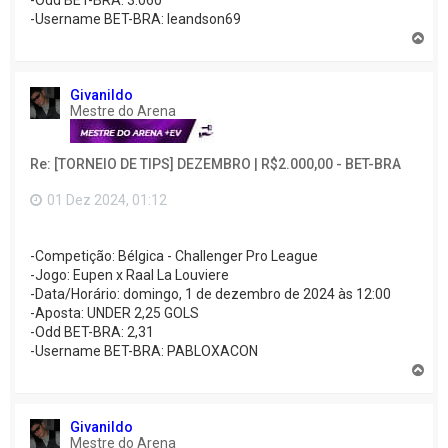
-Username BET-BRA: leandson69
V
o
l
t
Givanildo
a
Mestre do Arena
r
a
o
Re: [TORNEIO DE TIPS] DEZEMBRO | R$2.000,00 - BET-BRA
t
o
p
01 Dez 2024, 01:12
o
-Competição: Bélgica - Challenger Pro League
-Jogo: Eupen x Raal La Louviere
-Data/Horário: domingo, 1 de dezembro de 2024 às 12:00
-Aposta: UNDER 2,25 GOLS
-Odd BET-BRA: 2,31
-Username BET-BRA: PABLOXACON
V
o
l
t
Givanildo
a
Mestre do Arena