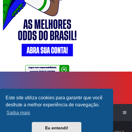
Este site utiliza cookies para garantir que você
desfrute a melhor experiência de navegação.
Início do Fórum!
Saiba mais
Powered by
phpBB
™
Eu entendi!