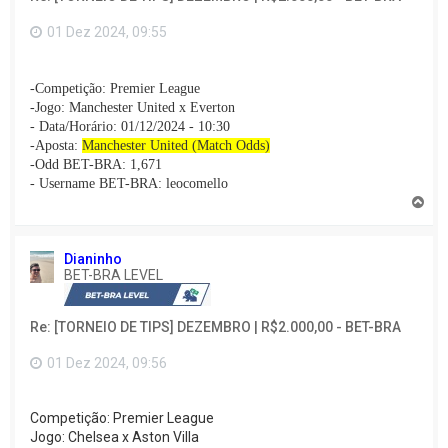
o
p
01 Dez 2024, 09:55
o
-Competição: Premier League
-Jogo: Manchester United x Everton
- Data/Horário: 01/12/2024 - 10:30
-Aposta:
Manchester United (Match Odds)
-Odd BET-BRA: 1,671
- Username BET-BRA: leocomello
V
o
l
t
Dianinho
a
BET-BRA LEVEL
r
a
o
Re: [TORNEIO DE TIPS] DEZEMBRO | R$2.000,00 - BET-BRA
t
o
p
01 Dez 2024, 09:56
o
Competição: Premier League
Jogo: Chelsea x Aston Villa