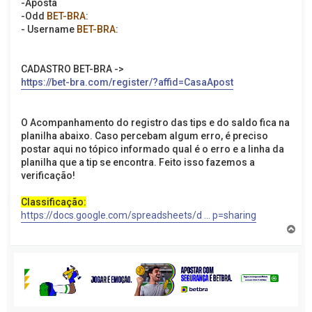
-Aposta
-Odd
BET-BRA
:
- Username
BET-BRA
:
CADASTRO BET-BRA ->
https://bet-bra.com/register/?affid=CasaApost
O Acompanhamento do registro das tips e do saldo fica na
planilha abaixo. Caso percebam algum erro, é preciso
postar aqui no tópico informado qual é o erro e a linha da
planilha que a tip se encontra. Feito isso fazemos a
verificação!
Classificação:
https://docs.google.com/spreadsheets/d ... p=sharing
V
o
l
t
a
r
a
o