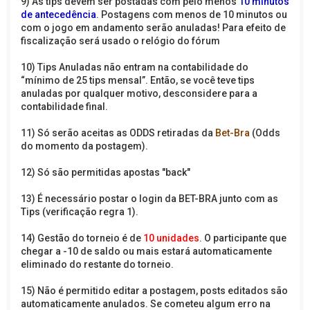
9) As tips devem ser postadas com pelo menos
10 minutos
de antecedência
. Postagens com menos de 10 minutos ou
com o jogo em andamento serão anuladas! Para efeito de
fiscalização será usado o relógio do fórum
10) Tips Anuladas não entram na contabilidade do
“mínimo de 25 tips mensal”. Então, se você teve tips
anuladas por qualquer motivo, desconsidere para a
contabilidade final.
11) Só serão aceitas as ODDS retiradas da
Bet-Bra
(Odds
do momento da postagem).
12) Só são permitidas apostas "back"
13) É necessário postar o login da BET-BRA junto com as
Tips (verificação regra 1).
14) Gestão do torneio é de
10 unidades
. O participante que
chegar a -10 de saldo ou mais estará automaticamente
eliminado do restante do torneio.
15) Não é permitido editar a postagem, posts editados são
automaticamente anulados. Se cometeu algum erro na