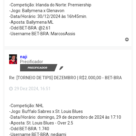
-Competição: Irlanda do Norte: Premiership
-Jogo: Ballymena x Glenavon
-Data/Horário: 30/12/2024 às 16h45min.
-Aposta: Ballymena ML
-Odd BET-BRA: @2.61
-Username BET-BRA: MarcosAssis
V
o
l
t
naji
a
Precificador
r
a
o
Re: [TORNEIO DE TIPS] DEZEMBRO | R$2.000,00 - BET-BRA
t
o
p
29 Dez 2024, 16:51
o
-Competição: NHL
-Jogo: Buffalo Sabres x St. Louis Blues
-Data/Horário: domingo, 29 de dezembro de 2024 às 17:10
-Aposta: St. Louis Blues - Over 2.5
-Odd BET-BRA: 1.740
-Username BET-BRA: nediamj