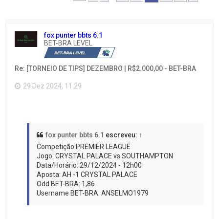
fox punter bbts 6.1
BET-BRA LEVEL
Re: [TORNEIO DE TIPS] DEZEMBRO | R$2.000,00 - BET-BRA
29 Dez 2024, 11:29
fox punter bbts 6.1
escreveu:
↑
Competição:PREMIER LEAGUE
Jogo: CRYSTAL PALACE vs SOUTHAMPTON
Data/Horário: 29/12/2024 - 12h00
Aposta: AH -1 CRYSTAL PALACE
Odd BET-BRA: 1,86
Username BET-BRA: ANSELMO1979