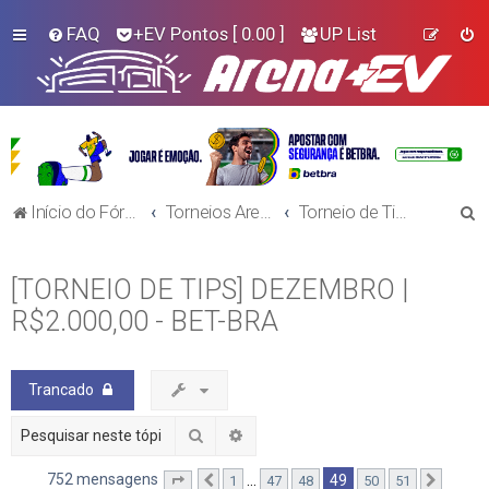
FAQ
+EV Pontos
[ 0.00 ]
UP List
P
Início do Fórum!
Torneios Arena+EV
Torneio de Tips (BET-BRA)
e
s
[TORNEIO DE TIPS] DEZEMBRO |
q
R$2.000,00 - BET-BRA
u
i
Trancado
s
a
Pesquisar
Pesquisa avançada
r
752 mensagens
49
…
1
47
48
50
51
Página
Anterior
49
de
51
Próxi