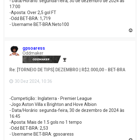
- Data/Horário: segunda-feira, 30 de dezembro de 2024 às
17:00
-Aposta: Over 2,5 gol FT
-Odd BET-BRA: 1,719
- Username BET-BRA:Neto100
V
o
l
t
gpsoaress
a
Oddmaker
r
a
o
Re: [TORNEIO DE TIPS] DEZEMBRO | R$2.000,00 - BET-BRA
t
o
p
30 Dez 2024, 10:36
o
-Competição:: Inglaterra - Premier League
-Jogo:Aston Villa x Brighton and Hove Albion
- Data/Horário: segunda-feira, 30 de dezembro de 2024 às
16:45
-Aposta: Mais de 1.5 gols no 1 tempo
-Odd BET-BRA: 2,53
- Username BET-BRA: gpsoaress
V