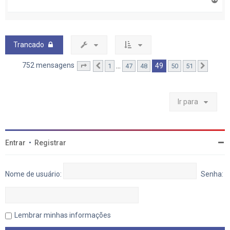
o
l
t
a
r
Trancado
a
o
t
752 mensagens
49
…
1
47
48
50
51
Página
Anterior
49
de
51
Próxi
o
p
o
Ir para
Entrar
•
Registrar
Nome de usuário:
Senha:
Lembrar minhas informações