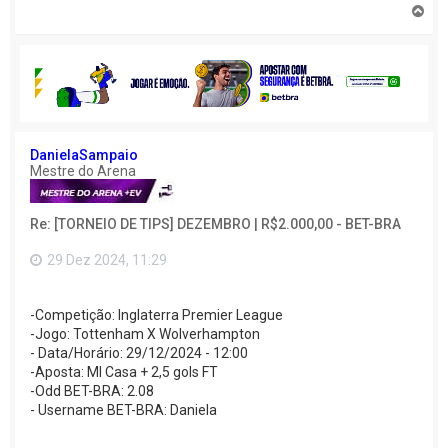
V
o
l
t
a
r
a
o
t
o
DanielaSampaio
p
Mestre do Arena
o
Re: [TORNEIO DE TIPS] DEZEMBRO | R$2.000,00 - BET-BRA
29 Dez 2024, 11:29
-Competição: Inglaterra Premier League
-Jogo: Tottenham X Wolverhampton
- Data/Horário: 29/12/2024 - 12:00
-Aposta: Ml Casa + 2,5 gols FT
-Odd BET-BRA: 2.08
- Username BET-BRA: Daniela